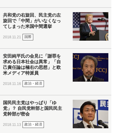
共和党の右旋回、民主党の左
旋回で「中間」がいなくなっ
てしまった米国中間選挙
国際
2018.11.21
安田純平氏の会見に「謝罪を
求める日本社会は異常」「自
己責任論は極右の思想」と欧
米メディア特派員
政治・経済
2018.11.16
国民民主党はやっぱり「ゆ
党」？ 自民党幹部と国民民主
党幹部が密会
政治・経済
2018.11.13