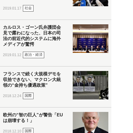
社会
2019.01.17
カルロス・ゴーン氏弁護団会
見で露わになった、日本の司
法の前近代的システムに海外
メディアが驚愕
政治・経済
2019.01.12
フランスで続く大規模デモを
収拾できない、マクロン大統
領の“金持ち優遇政策”
国際
2018.12.24
欧州の“智の巨人”が警告「EU
は崩壊する！」
国際
2018.12.10