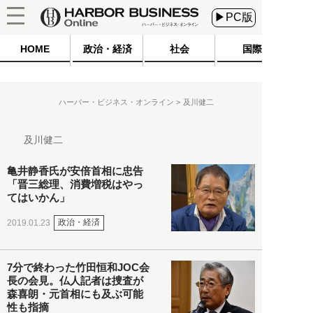
▶PC版
HOME
政治・経済
社会
国際
ハーバー・ビジネス・オンライン
及川健二
及川健二
亀井静香氏が安倍首相に忠告
「晋三総理、消費増税はやっ
てはいかん」
政治・経済
2019.01.23
7分で終わった竹田恒和JOC会
長の会見。仏人記者は捜査が
森喜朗・元首相にも及ぶ可能
性も指摘