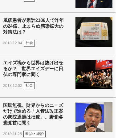
風疹患者が累計2186人で昨年
の24倍、止まらぬ感染拡大の
対策法は？
社会
2018.12.04
エイズ禍から世界は抜け出せ
るか？ 世界エイズデーに日
仏の専門家に聞く
社会
2018.12.02
国民無視、財界からのニーズ
だけで進める「入管法改正案
の衆院通過は拙速」。野党各
党党首に聞く
政治・経済
2018.11.26