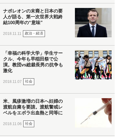
ナポレオンの末裔と日本の要
人が語る、第一次世界大戦終
結100周年の“意味”
政治・経済
2018.11.11
「幸福の科学大学」学生サー
クル、今年も早稲田祭で公
演。教団vs総裁長男の抗争も
激化
社会
2018.11.07
米、風疹激増の日本へ妊婦の
渡航自粛を要請。渡航警戒レ
ベルをエボラ出血熱と同等に
社会
2018.11.06