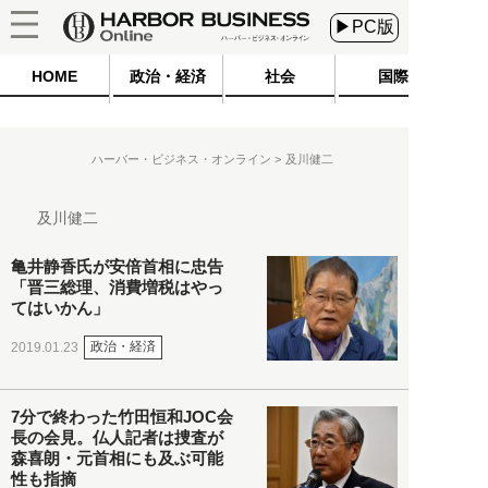
▶PC版
HOME
政治・経済
社会
国際
ハーバー・ビジネス・オンライン
及川健二
及川健二
亀井静香氏が安倍首相に忠告
「晋三総理、消費増税はやっ
てはいかん」
政治・経済
2019.01.23
7分で終わった竹田恒和JOC会
長の会見。仏人記者は捜査が
森喜朗・元首相にも及ぶ可能
性も指摘