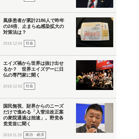
風疹患者が累計2186人で昨年
の24倍、止まらぬ感染拡大の
対策法は？
社会
2018.12.04
エイズ禍から世界は抜け出せ
るか？ 世界エイズデーに日
仏の専門家に聞く
社会
2018.12.02
国民無視、財界からのニーズ
だけで進める「入管法改正案
の衆院通過は拙速」。野党各
党党首に聞く
政治・経済
2018.11.26