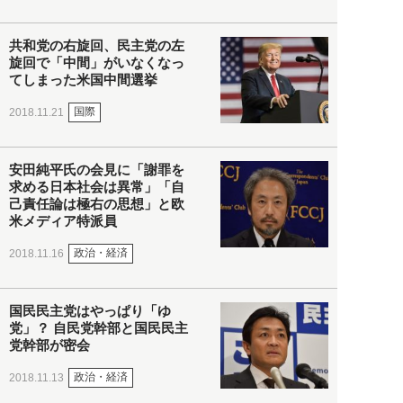
共和党の右旋回、民主党の左
旋回で「中間」がいなくなっ
てしまった米国中間選挙
国際
2018.11.21
安田純平氏の会見に「謝罪を
求める日本社会は異常」「自
己責任論は極右の思想」と欧
米メディア特派員
政治・経済
2018.11.16
国民民主党はやっぱり「ゆ
党」？ 自民党幹部と国民民主
党幹部が密会
政治・経済
2018.11.13