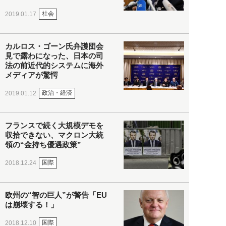
社会
2019.01.17
カルロス・ゴーン氏弁護団会
見で露わになった、日本の司
法の前近代的システムに海外
メディアが驚愕
政治・経済
2019.01.12
フランスで続く大規模デモを
収拾できない、マクロン大統
領の“金持ち優遇政策”
国際
2018.12.24
欧州の“智の巨人”が警告「EU
は崩壊する！」
国際
2018.12.10