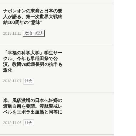
ナポレオンの末裔と日本の要
人が語る、第一次世界大戦終
結100周年の“意味”
政治・経済
2018.11.11
「幸福の科学大学」学生サー
クル、今年も早稲田祭で公
演。教団vs総裁長男の抗争も
激化
社会
2018.11.07
米、風疹激増の日本へ妊婦の
渡航自粛を要請。渡航警戒レ
ベルをエボラ出血熱と同等に
社会
2018.11.06