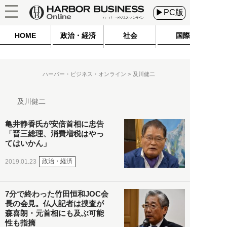
▶PC版
HOME
政治・経済
社会
国際
ハーバー・ビジネス・オンライン
及川健二
及川健二
亀井静香氏が安倍首相に忠告
「晋三総理、消費増税はやっ
てはいかん」
政治・経済
2019.01.23
7分で終わった竹田恒和JOC会
長の会見。仏人記者は捜査が
森喜朗・元首相にも及ぶ可能
性も指摘