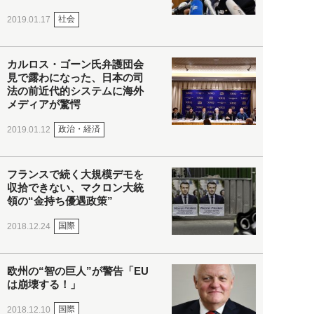
社会
2019.01.17
カルロス・ゴーン氏弁護団会
見で露わになった、日本の司
法の前近代的システムに海外
メディアが驚愕
政治・経済
2019.01.12
フランスで続く大規模デモを
収拾できない、マクロン大統
領の“金持ち優遇政策”
国際
2018.12.24
欧州の“智の巨人”が警告「EU
は崩壊する！」
国際
2018.12.10