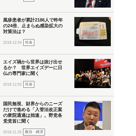
風疹患者が累計2186人で昨年
の24倍、止まらぬ感染拡大の
対策法は？
社会
2018.12.04
エイズ禍から世界は抜け出せ
るか？ 世界エイズデーに日
仏の専門家に聞く
社会
2018.12.02
国民無視、財界からのニーズ
だけで進める「入管法改正案
の衆院通過は拙速」。野党各
党党首に聞く
政治・経済
2018.11.26