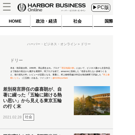
▶PC版
HOME
政治・経済
社会
国際
ハーバー・ビジネス・オンライン
ドリー
ドリー
本名・秋田俊太郎。1990年、岡山県生まれ。ブログ「
埋没地蔵の館
」において、ビジネス書から文芸作品
まで独自の視点から書評を展開中。同ブログを経て、amazonに投稿した『色彩を持たない多崎つくる
と、彼の巡礼の年』レビューが話題となる。著書に、村上春樹長編13作品を独自解釈で評論した『
村上春
樹いじり
』（三五館）がある。ツイッター：
@0106syuntaro
差別発言辞任の森喜朗が、自
著に綴った「五輪に賭ける熱
い思い」から見える東京五輪
の行く末
社会
2021.02.28