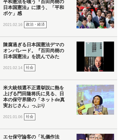
平和憲法を嗤う『百田尚樹の
日本国憲法』に漂う、「平和
ボケ」感
政治・経済
2021.02.16
陳腐過ぎる日本国憲法デマの
オンパレード。『百田尚樹の
日本国憲法』を読んでみた
社会
2021.02.14
米大統領選不正選挙説に熱を
上げる門田隆将氏に見る、日
本の保守界隈の「ネットde真
実おじさん」っぷり
社会
2021.01.06
エセ保守論客の「礼儀作法