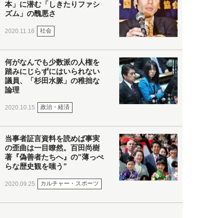
本」に潜む「しきたりファシ
ズム」の醜悪さ
社会
2020.11.16
何がなんでも少数派の人権を
踏みにじらずにはいられない
議員、「杉田水脈」の稚拙な
論理
政治・経済
2020.10.15
当事者証言資料を読めば事実
の歪曲は一目瞭然。百田尚樹
著『偽善者たちへ』の”薄っぺ
らな歴史観を嗤う”
カルチャー・スポーツ
2020.09.25