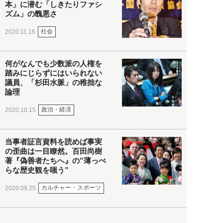
本」に潜む「しきたりファシ
ズム」の醜悪さ
社会
2020.11.16
何がなんでも少数派の人権を
踏みにじらずにはいられない
議員、「杉田水脈」の稚拙な
論理
政治・経済
2020.10.15
当事者証言資料を読めば事実
の歪曲は一目瞭然。百田尚樹
著『偽善者たちへ』の”薄っぺ
らな歴史観を嗤う”
カルチャー・スポーツ
2020.09.25