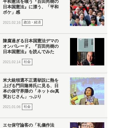
平和憲法を嗤う『百田尚樹の
日本国憲法』に漂う、「平和
ボケ」感
政治・経済
2021.02.16
陳腐過ぎる日本国憲法デマの
オンパレード。『百田尚樹の
日本国憲法』を読んでみた
社会
2021.02.14
米大統領選不正選挙説に熱を
上げる門田隆将氏に見る、日
本の保守界隈の「ネットde真
実おじさん」っぷり
社会
2021.01.06
エセ保守論客の「礼儀作法