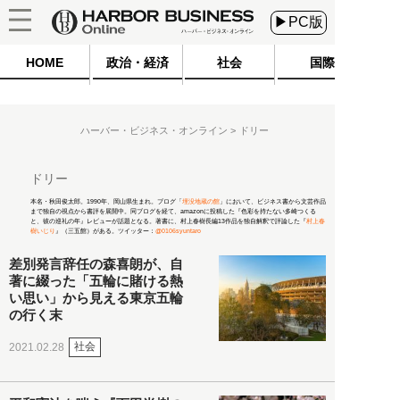
▶PC版
HOME
政治・経済
社会
国際
ハーバー・ビジネス・オンライン
ドリー
ドリー
本名・秋田俊太郎。1990年、岡山県生まれ。ブログ「
埋没地蔵の館
」において、ビジネス書から文芸作品
まで独自の視点から書評を展開中。同ブログを経て、amazonに投稿した『色彩を持たない多崎つくる
と、彼の巡礼の年』レビューが話題となる。著書に、村上春樹長編13作品を独自解釈で評論した『
村上春
樹いじり
』（三五館）がある。ツイッター：
@0106syuntaro
差別発言辞任の森喜朗が、自
著に綴った「五輪に賭ける熱
い思い」から見える東京五輪
の行く末
社会
2021.02.28