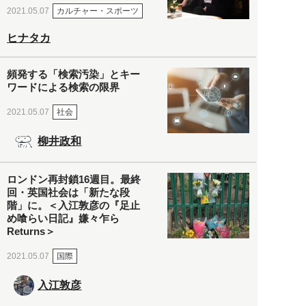
カルチャー・スポーツ
2021.05.07
ヒナタカ
頻発する「検索汚染」とキー
ワードによる検索の限界
社会
2021.05.07
柳井政和
ロンドン再封鎖16週目。最終
回・英国社会は「新たな段
階」に。＜入江敦彦の『足止
め喰らい日記』嫌々乍ら
Returns＞
国際
2021.05.07
入江敦彦