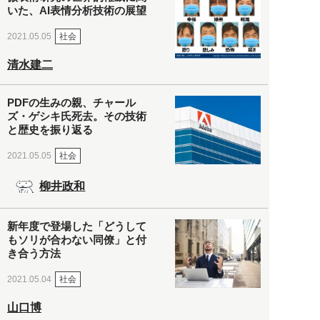
いた、AI表情分析技術の展望
社会
2021.05.05
清水建二
PDFの生みの親、チャール
ズ・ゲシキ氏死去。その技術
と歴史を振り返る
社会
2021.05.05
柳井政和
新年度で登場した「どうして
もソリが合わない同僚」と付
き合う方法
社会
2021.05.04
山口博