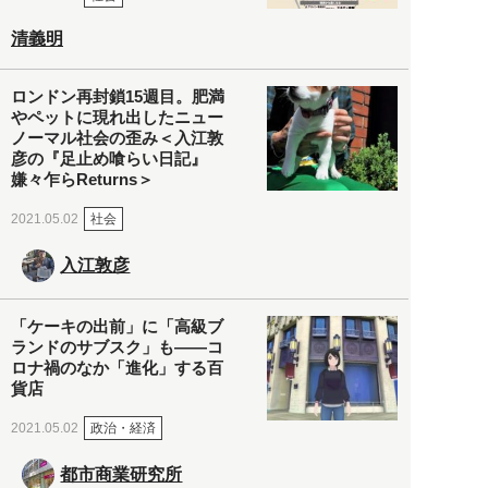
清義明
ロンドン再封鎖15週目。肥満
やペットに現れ出したニュー
ノーマル社会の歪み＜入江敦
彦の『足止め喰らい日記』
嫌々乍らReturns＞
社会
2021.05.02
入江敦彦
「ケーキの出前」に「高級ブ
ランドのサブスク」も――コ
ロナ禍のなか「進化」する百
貨店
政治・経済
2021.05.02
都市商業研究所