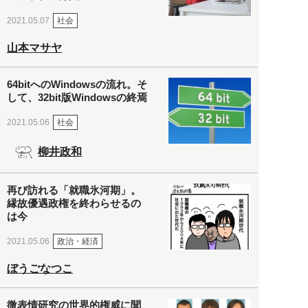
社会
2021.05.07
山本マサヤ
64bitへのWindowsの流れ。そ
して、32bit版Windowsの終焉
社会
2021.05.06
柳井政和
再び訪れる「就職氷河期」。
縁故優遇政権を終わらせるの
は今
政治・経済
2021.05.06
ぼうごなつこ
微表情研究の世界的権威に聞