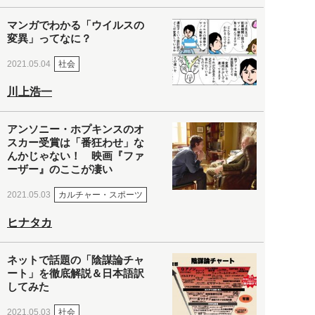
マンガでわかる「ウイルスの
変異」ってなに？
社会
2021.05.04
川上浩一
アンソニー・ホプキンスのオ
スカー受賞は「番狂わせ」な
んかじゃない！ 映画『ファ
ーザー』のここが凄い
カルチャー・スポーツ
2021.05.03
ヒナタカ
ネットで話題の「陰謀論チャ
ート」を徹底解説＆日本語訳
してみた
社会
2021.05.03