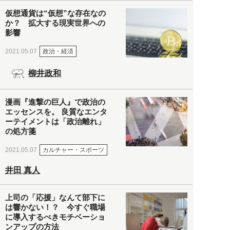
仮想通貨は“仮想”な存在なの
か？ 拡大する現実世界への
影響
政治・経済
2021.05.07
柳井政和
漫画『進撃の巨人』で政治の
エッセンスを。 良質なエンタ
ーテイメントは「政治離れ」
の処方箋
カルチャー・スポーツ
2021.05.07
井田 真人
上司の「応援」なんて部下に
は響かない！？ 今すぐ職場
に導入するべきモチベーショ
ンアップの方法