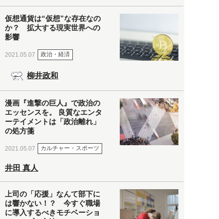
仮想通貨は“仮想”な存在なの
か？ 拡大する現実世界への
影響
政治・経済
2021.05.07
柳井政和
漫画『進撃の巨人』で政治の
エッセンスを。 良質なエンタ
ーテイメントは「政治離れ」
の処方箋
カルチャー・スポーツ
2021.05.07
井田 真人
上司の「応援」なんて部下に
は響かない！？ 今すぐ職場
に導入するべきモチベーショ