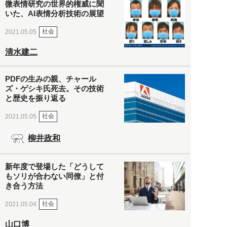
微表情研究の世界的権威に聞
いた、AI表情分析技術の展望
社会
2021.05.05
清水建二
PDFの生みの親、チャール
ズ・ゲシキ氏死去。その技術
と歴史を振り返る
社会
2021.05.05
柳井政和
新年度で登場した「どうして
もソリが合わない同僚」と付
き合う方法
社会
2021.05.04
山口博