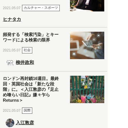
カルチャー・スポーツ
2021.05.07
ヒナタカ
頻発する「検索汚染」とキー
ワードによる検索の限界
社会
2021.05.07
柳井政和
ロンドン再封鎖16週目。最終
回・英国社会は「新たな段
階」に。＜入江敦彦の『足止
め喰らい日記』嫌々乍ら
Returns＞
国際
2021.05.07
入江敦彦