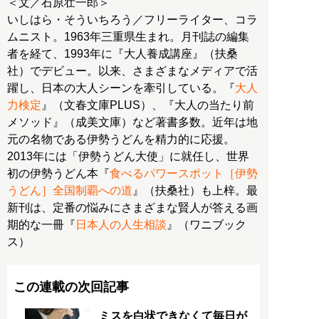
＜文／石原壮一郎＞
いしはら・そういちろう／フリーライター、コラ
ムニスト。1963年三重県生まれ。月刊誌の編集
者を経て、1993年に『大人養成講座』（扶桑
社）でデビュー。以来、さまざまなメディアで活
躍し、日本の大人シーンを牽引している。『
大人
力検定
』（文春文庫PLUS）、『大人の当たり前
メソッド』（成美文庫）など著書多数。近年は地
元の名物である伊勢うどんを精力的に応援。
2013年には「伊勢うどん大使」に就任し、世界
初の伊勢うどん本『
食べるパワースポット［伊勢
うどん］全国制覇への道
』（扶桑社）も上梓。最
新刊は、定番の悩みにさまざまな賢人が答える画
期的な一冊『
日本人の人生相談
』（ワニブック
ス）
この連載の次回記事
ミスを白状できなくて毎日が