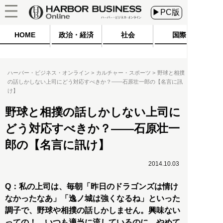
▶PC版
HOME
政治・経済
社会
国際
ハーバー・ビジネス・オンライン
カルチャー・スポーツ
野球と相撲
の話しかしない上司にどう対応すべきか？――石原壮一郎の【名言に訊
け】
野球と相撲の話しかしない上司に
どう対応すべきか？――石原壮一
郎の【名言に訊け】
2014.10.03
Q：私の上司は、毎朝「昨日のドラゴンズは情け
なかったなあ」「逸ノ城は強くなるね」といった
調子で、野球や相撲の話しかしません。興味ない
っての！ いつも適当に流しているのに、やめて