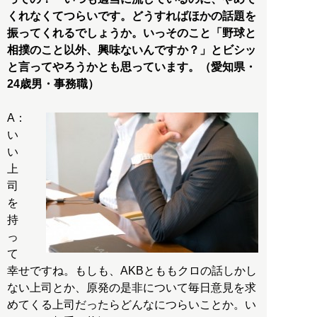
くれなくてつらいです。どうすればほかの話題を
振ってくれるでしょうか。いっそのこと「野球と
相撲のこと以外、興味ないんですか？」とビシッ
と言ってやろうかとも思っています。（愛知県・
24歳男・事務職）
A：
い
い
上
司
を
持
っ
て
幸せですね。もしも、AKBとももクロの話しかし
ない上司とか、原発の是非について毎日意見を求
めてくる上司だったらどんなにつらいことか。い