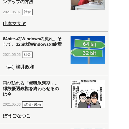
ンアップの方法
社会
2021.05.07
山本マサヤ
64bitへのWindowsの流れ。そ
して、32bit版Windowsの終焉
社会
2021.05.06
柳井政和
再び訪れる「就職氷河期」。
縁故優遇政権を終わらせるの
は今
政治・経済
2021.05.06
ぼうごなつこ