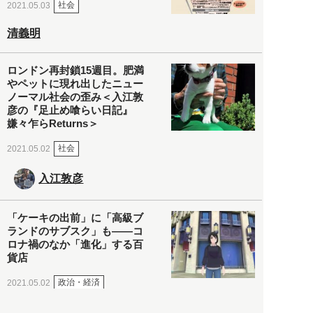
社会
2021.05.03
清義明
ロンドン再封鎖15週目。肥満
やペットに現れ出したニュー
ノーマル社会の歪み＜入江敦
彦の『足止め喰らい日記』
嫌々乍らReturns＞
社会
2021.05.02
入江敦彦
「ケーキの出前」に「高級ブ
ランドのサブスク」も――コ
ロナ禍のなか「進化」する百
貨店
政治・経済
2021.05.02
都市商業研究所