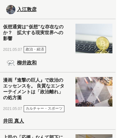
入江敦彦
仮想通貨は“仮想”な存在なの
か？ 拡大する現実世界への
影響
政治・経済
2021.05.07
柳井政和
漫画『進撃の巨人』で政治の
エッセンスを。 良質なエンタ
ーテイメントは「政治離れ」
の処方箋
カルチャー・スポーツ
2021.05.07
井田 真人
上司の「応援」なんて部下に