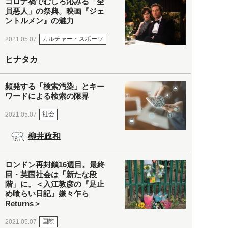
コロナ禍でむしろ沁みる「全
員悪人」の祭典。映画『ジェ
ントルメン』の魅力
カルチャー・スポーツ
2021.05.07
ヒナタカ
頻発する「検索汚染」とキー
ワードによる検索の限界
社会
2021.05.07
柳井政和
ロンドン再封鎖16週目。最終
回・英国社会は「新たな段
階」に。＜入江敦彦の『足止
め喰らい日記』嫌々乍ら
Returns＞
国際
2021.05.07