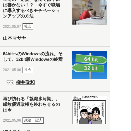
は響かない！？ 今すぐ職場
に導入するべきモチベーショ
ンアップの方法
社会
2021.05.07
山本マサヤ
64bitへのWindowsの流れ。そ
して、32bit版Windowsの終焉
社会
2021.05.06
柳井政和
再び訪れる「就職氷河期」。
縁故優遇政権を終わらせるの
は今
政治・経済
2021.05.06