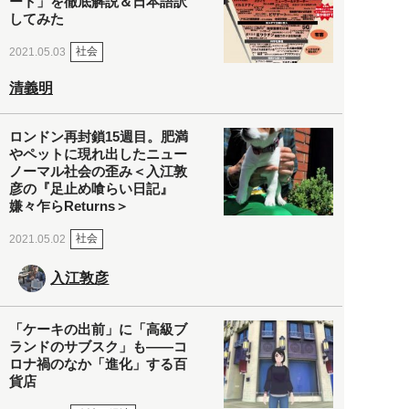
ート」を徹底解説＆日本語訳
してみた
社会
2021.05.03
清義明
ロンドン再封鎖15週目。肥満
やペットに現れ出したニュー
ノーマル社会の歪み＜入江敦
彦の『足止め喰らい日記』
嫌々乍らReturns＞
社会
2021.05.02
入江敦彦
「ケーキの出前」に「高級ブ
ランドのサブスク」も――コ
ロナ禍のなか「進化」する百
貨店