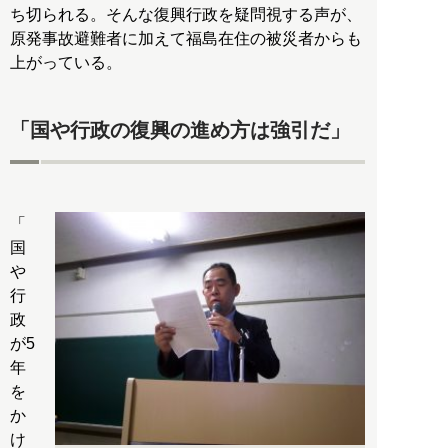
ち切られる。そんな復興行政を疑問視する声が、
原発事故避難者に加えて福島在住の被災者からも
上がっている。
「国や行政の復興の進め方は強引だ」
「
国
や
行
政
が5
年
を
か
け