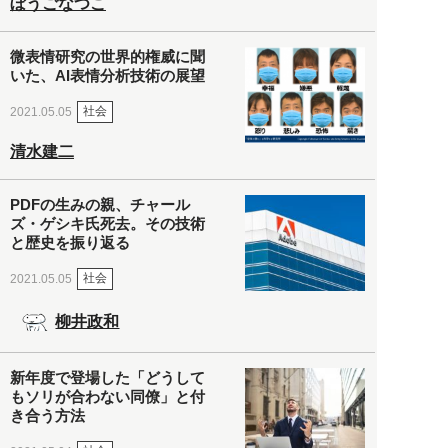
ぼうごなつこ
微表情研究の世界的権威に聞
いた、AI表情分析技術の展望
社会
2021.05.05
清水建二
PDFの生みの親、チャール
ズ・ゲシキ氏死去。その技術
と歴史を振り返る
社会
2021.05.05
柳井政和
新年度で登場した「どうして
もソリが合わない同僚」と付
き合う方法