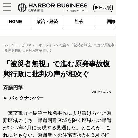
▶PC版
HOME
政治・経済
社会
国際
ハーバー・ビジネス・オンライン
社会
「被災者無視」で進む原発事
故復興行政に批判の声が相次ぐ
「被災者無視」で進む原発事故復
興行政に批判の声が相次ぐ
斉藤円華
2016.04.26
バックナンバー
東京電力福島第一原発事故により設けられた避
難区域のうち、帰還困難区域を除く区域への帰還
が2017年4月に実現する見通しだ。ところが、こ
れにともない、避難者への住宅支援が同3月で打