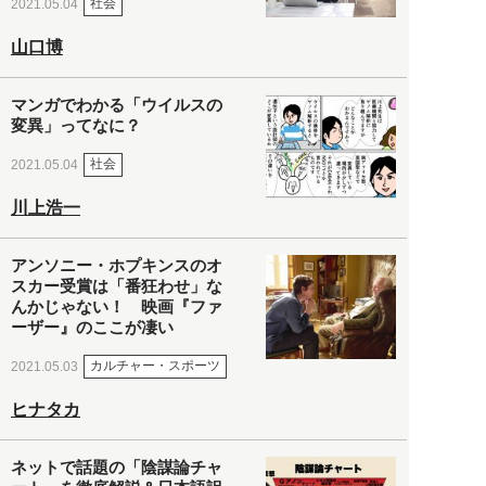
社会
2021.05.04
山口博
マンガでわかる「ウイルスの
変異」ってなに？
社会
2021.05.04
川上浩一
アンソニー・ホプキンスのオ
スカー受賞は「番狂わせ」な
んかじゃない！ 映画『ファ
ーザー』のここが凄い
カルチャー・スポーツ
2021.05.03
ヒナタカ
ネットで話題の「陰謀論チャ