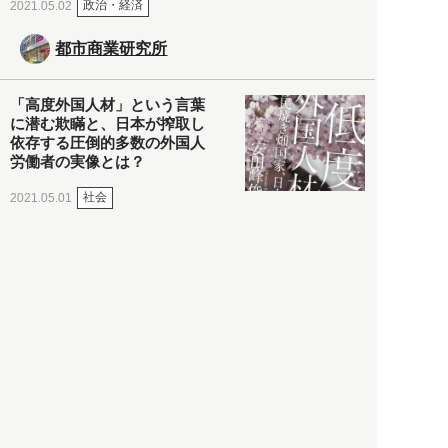
政治・経済
2021.05.02
都市商業研究所
「高度外国人材」という言葉
に潜む欺瞞と、日本が搾取し
依存する圧倒的多数の外国人
労働者の実像とは？
社会
2021.05.01
月刊日本
以前の記事をもっと見る