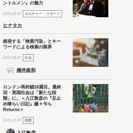
ントルメン』の魅力
カルチャー・スポーツ
2021.05.07
ヒナタカ
頻発する「検索汚染」とキー
ワードによる検索の限界
社会
2021.05.07
柳井政和
ロンドン再封鎖16週目。最終
回・英国社会は「新たな段
階」に。＜入江敦彦の『足止
め喰らい日記』嫌々乍ら
Returns＞
国際
2021.05.07
入江敦彦