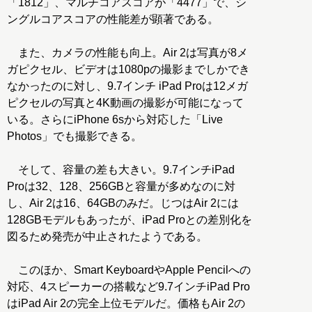
「1812」、マルチコアスコアが「4477」で、シ
ングルコアスコアの性能差が顕著である。
また、カメラの性能も向上。Air 2は写真が8メ
ガピクセル、ビデオは1080pの撮影までしかでき
なかったのに対し、9.7インチ iPad Proは12メガ
ピクセルの写真と4K動画の撮影が可能になって
いる。さらにiPhone 6sから対応した「Live
Photos」でも撮影できる。
そして、容量の差も大きい。9.7インチiPad
Proは32、128、256GBと容量が多めなのに対
し、Air 2は16、64GBのみだ。じつはAir 2には
128GBモデルもあったが、iPad Proとの差別化を
図るため発売が中止されたようである。
このほか、Smart KeyboardやApple Pencilへの
対応、4スピーカーの搭載など9.7インチiPad Pro
はiPad Air 2の完全上位モデルだ。価格もAir 2の