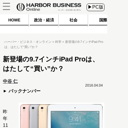
▶PC版
HOME
政治・経済
社会
国際
ハーバー・ビジネス・オンライン
科学
新登場の9.7インチiPad Pro
は、はたして“買い”か？
新登場の9.7インチiPad Proは、
はたして“買い”か？
中谷 仁
2016.04.04
バックナンバー
昨
年
11