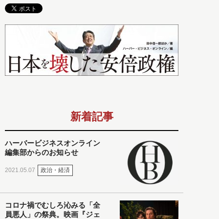
新着記事
ハーバービジネスオンライン
編集部からのお知らせ
政治・経済
2021.05.07
コロナ禍でむしろ沁みる「全
員悪人」の祭典。映画『ジェ