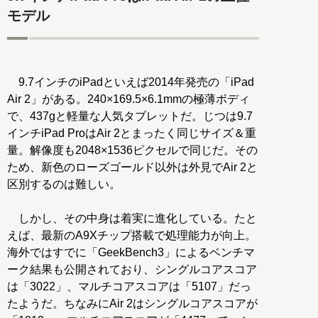
モデル
9.7インチのiPadといえば2014年発売の「iPad
Air 2」がある。240×169.5×6.1mmの極薄ボディ
で、437gと軽量な人気タブレットだ。じつは9.7
インチiPad ProはAir 2とまったく同じサイズ＆重
量。解像度も2048×1536ピクセルで同じだ。その
ため、新色のローズゴールド以外は外見でAir 2と
区別するのは難しい。
しかし、その中身は着実に進化している。たと
えば、最新のA9Xチップ搭載で処理能力が向上。
海外ではすでに「GeekBench3」によるベンチマ
ーク結果も公開されており、シングルコアスコア
は「3022」、マルチコアスコアは「5107」だっ
たようだ。ちなみにAir 2はシングルコアスコアが