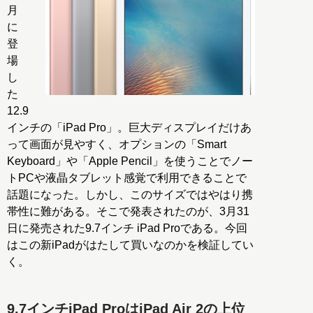
月
に
登
場
し
た
12.9
インチの「iPad Pro」。巨大ディスプレイだけあ
って画面が見やすく、オプションの「Smart
Keyboard」や「Apple Pencil」を使うことでノー
トPCや液晶タブレット感覚で利用できることで
話題になった。しかし、このサイズではやはり携
帯性に難がある。そこで発表されたのが、3月31
日に発売された9.7インチ iPad Proである。今回
はこの新iPadがはたして買いなのかを検証してい
く。
9.7インチiPad ProはiPad Air 2の上位