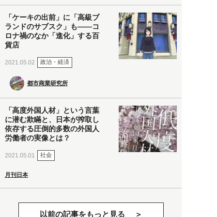
「ケーキの出前」に「高級ブ
ランドのサブスク」も――コ
ロナ禍のなか「進化」する百
貨店
政治・経済
2021.05.02
都市商業研究所
「高度外国人材」という言葉
に潜む欺瞞と、日本が搾取し
依存する圧倒的多数の外国人
労働者の実像とは？
社会
2021.05.01
月刊日本
以前の記事をもっと見る