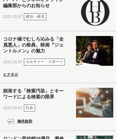
編集部からのお知らせ
政治・経済
2021.05.07
コロナ禍でむしろ沁みる「全
員悪人」の祭典。映画『ジェ
ントルメン』の魅力
カルチャー・スポーツ
2021.05.07
ヒナタカ
頻発する「検索汚染」とキー
ワードによる検索の限界
社会
2021.05.07
柳井政和
ロンドン再封鎖16週目。最終