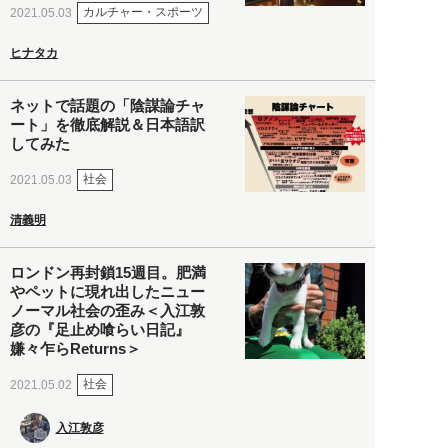
カルチャー・スポーツ
2021.05.03
ヒナタカ
ネットで話題の「陰謀論チャ
ート」を徹底解説＆日本語訳
してみた
社会
2021.05.03
清義明
ロンドン再封鎖15週目。肥満
やペットに現れ出したニュー
ノーマル社会の歪み＜入江敦
彦の『足止め喰らい日記』
嫌々乍らReturns＞
社会
2021.05.02
入江敦彦