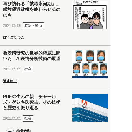
再び訪れる「就職氷河期」。
縁故優遇政権を終わらせるの
は今
政治・経済
2021.05.06
ぼうごなつこ
微表情研究の世界的権威に聞
いた、AI表情分析技術の展望
社会
2021.05.05
清水建二
PDFの生みの親、チャール
ズ・ゲシキ氏死去。その技術
と歴史を振り返る
社会
2021.05.05
柳井政和