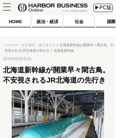
▶PC版
HOME
政治・経済
社会
国際
ハーバー・ビジネス・オンライン
北海道新幹線が開業早々閑古鳥。不
安視されるJR北海道の先行き
北海道新幹線
2016年03月31日
北海道新幹線が開業早々閑古鳥。
不安視されるJR北海道の先行き