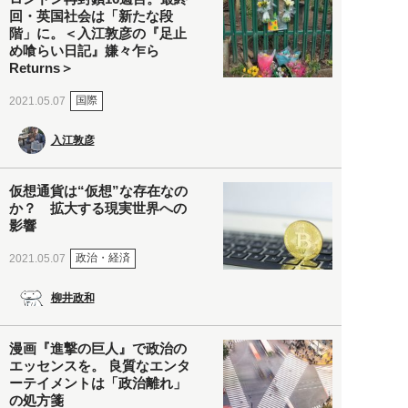
回・英国社会は「新たな段
階」に。＜入江敦彦の『足止
め喰らい日記』嫌々乍ら
Returns＞
国際
2021.05.07
入江敦彦
仮想通貨は“仮想”な存在なの
か？ 拡大する現実世界への
影響
政治・経済
2021.05.07
柳井政和
漫画『進撃の巨人』で政治の
エッセンスを。 良質なエンタ
ーテイメントは「政治離れ」
の処方箋