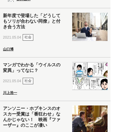
新年度で登場した「どうして
もソリが合わない同僚」と付
き合う方法
社会
2021.05.04
山口博
マンガでわかる「ウイルスの
変異」ってなに？
社会
2021.05.04
川上浩一
アンソニー・ホプキンスのオ
スカー受賞は「番狂わせ」な
んかじゃない！ 映画『ファ
ーザー』のここが凄い