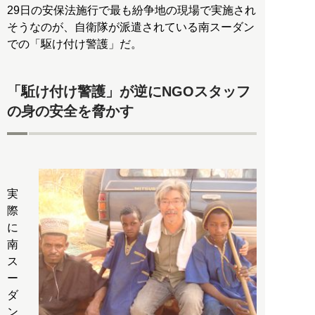
29日の安保法施行で最も紛争地の現場で実施され
そうなのが、自衛隊が派遣されている南スーダン
での「駆け付け警護」だ。
「駈け付け警護」が逆にNGOスタッフ
の身の安全を脅かす
実
際
に
南
ス
ー
ダ
ン