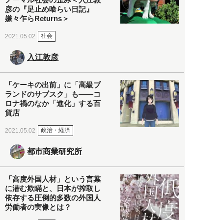
彦の『足止め喰らい日記』
嫌々乍らReturns＞
社会
2021.05.02
入江敦彦
「ケーキの出前」に「高級ブ
ランドのサブスク」も――コ
ロナ禍のなか「進化」する百
貨店
政治・経済
2021.05.02
都市商業研究所
「高度外国人材」という言葉
に潜む欺瞞と、日本が搾取し
依存する圧倒的多数の外国人
労働者の実像とは？