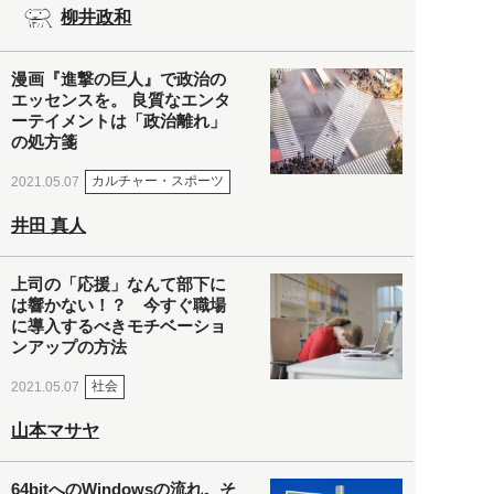
柳井政和
漫画『進撃の巨人』で政治の
エッセンスを。 良質なエンタ
ーテイメントは「政治離れ」
の処方箋
カルチャー・スポーツ
2021.05.07
井田 真人
上司の「応援」なんて部下に
は響かない！？ 今すぐ職場
に導入するべきモチベーショ
ンアップの方法
社会
2021.05.07
山本マサヤ
64bitへのWindowsの流れ。そ