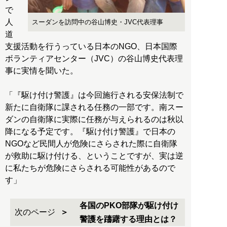
で
人
スーダンを訪問中の谷山博史・JVC代表理事
道
支援活動を行うっている日本のNGO、日本国際
ボランティアセンター（JVC）の谷山博史代表理
事に実情を聞いた。
「『駆け付け警護』は今回施行される安保法制で
新たに自衛隊に課される任務の一部です。南スー
ダンの自衛隊に実際に任務が与えられるのは秋以
降になる予定です。『駆け付け警護』で日本の
NGOなど民間人が危険にさらされた際に自衛隊
が救助に駆け付ける、ということですが、実は逆
に私たちが危険にさらされる可能性があるので
す」
各国のPKO部隊が駆け付け
次のページ
警護を躊躇する理由とは？