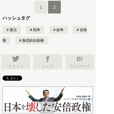
1
2
ハッシュタグ
憲法
戦争
紛争
自衛
隊
集団的自衛権
B!
ブックマーク