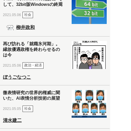
して、32bit版Windowsの終焉
社会
2021.05.06
柳井政和
再び訪れる「就職氷河期」。
縁故優遇政権を終わらせるの
は今
政治・経済
2021.05.06
ぼうごなつこ
微表情研究の世界的権威に聞
いた、AI表情分析技術の展望
社会
2021.05.05
清水建二