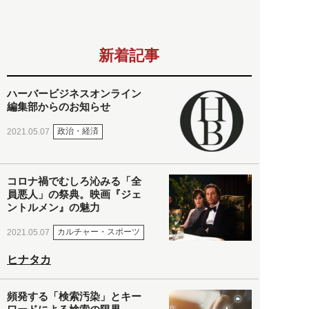
新着記事
ハーバービジネスオンライン
編集部からのお知らせ
政治・経済
2021.05.07
コロナ禍でむしろ沁みる「全
員悪人」の祭典。映画『ジェ
ントルメン』の魅力
カルチャー・スポーツ
2021.05.07
ヒナタカ
頻発する「検索汚染」とキー