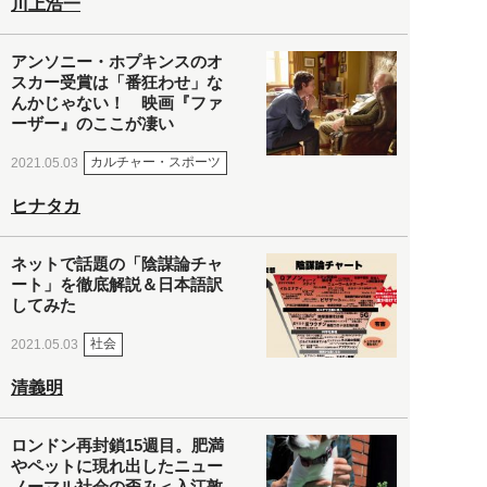
川上浩一
アンソニー・ホプキンスのオ
スカー受賞は「番狂わせ」な
んかじゃない！ 映画『ファ
ーザー』のここが凄い
カルチャー・スポーツ
2021.05.03
ヒナタカ
ネットで話題の「陰謀論チャ
ート」を徹底解説＆日本語訳
してみた
社会
2021.05.03
清義明
ロンドン再封鎖15週目。肥満
やペットに現れ出したニュー
ノーマル社会の歪み＜入江敦