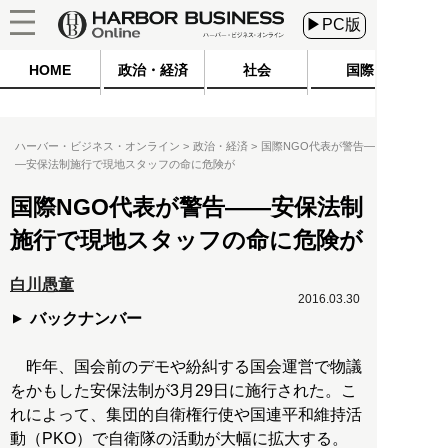
▶PC版
HOME
政治・経済
社会
国際
ハーバー・ビジネス・オンライン
政治・経済
国際NGO代表が警告―
―安保法制施行で現地スタッフの命に危険が
国際NGO代表が警告――安保法制
施行で現地スタッフの命に危険が
白川愚童
2016.03.30
バックナンバー
昨年、国会前のデモや紛糾する国会運営で物議
をかもした安保法制が3月29日に施行された。こ
れによって、集団的自衛権行使や国連平和維持活
動（PKO）で自衛隊の活動が大幅に拡大する。