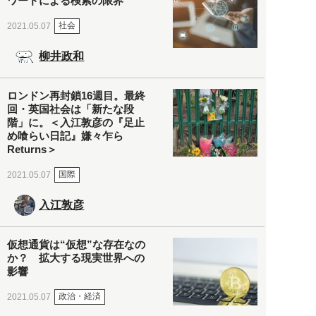
ワードによる検索の限界
社会
2021.05.07
柳井政和
ロンドン再封鎖16週目。最終
回・英国社会は「新たな段
階」に。＜入江敦彦の『足止
め喰らい日記』嫌々乍ら
Returns＞
国際
2021.05.07
入江敦彦
仮想通貨は“仮想”な存在なの
か？ 拡大する現実世界への
影響
政治・経済
2021.05.07