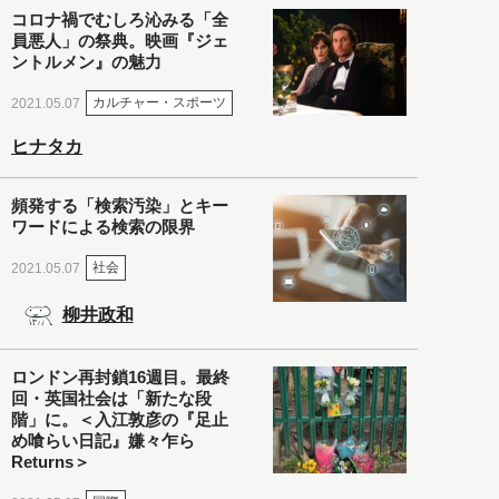
コロナ禍でむしろ沁みる「全
員悪人」の祭典。映画『ジェ
ントルメン』の魅力
カルチャー・スポーツ
2021.05.07
ヒナタカ
頻発する「検索汚染」とキー
ワードによる検索の限界
社会
2021.05.07
柳井政和
ロンドン再封鎖16週目。最終
回・英国社会は「新たな段
階」に。＜入江敦彦の『足止
め喰らい日記』嫌々乍ら
Returns＞