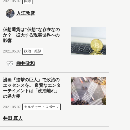
国際
2021.05.07
入江敦彦
仮想通貨は“仮想”な存在なの
か？ 拡大する現実世界への
影響
政治・経済
2021.05.07
柳井政和
漫画『進撃の巨人』で政治の
エッセンスを。 良質なエンタ
ーテイメントは「政治離れ」
の処方箋
カルチャー・スポーツ
2021.05.07
井田 真人