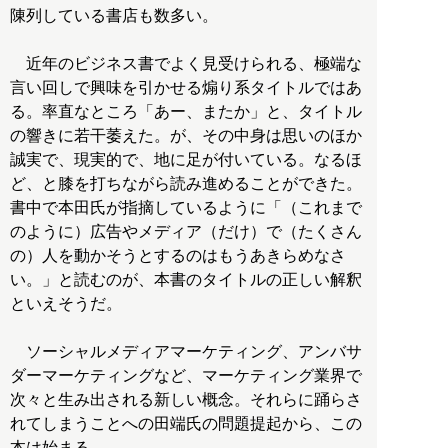
陳列している書店も数多い。
近年のビジネス書でよく見受けられる、極端な
言い回しで興味を引かせる煽り系タイトルではあ
る。率直なところ「あー、またか」と、タイトル
の響きに若干萎えた。が、その中身は思いのほか
誠実で、現実的で、地に足が付いている。なるほ
ど、と膝を打ちながら読み進めることができた。
書中で本田氏が指摘しているように「（これまで
のように）広告やメディア（だけ）で（たくさん
の）人を動かそうとするのはもうあきらめなさ
い。」と読むのが、本書のタイトルの正しい解釈
といえそうだ。
ソーシャルメディアマーケティング、アンバサ
ダーマーケティングなど、マーケティング業界で
次々と生み出される新しい概念。それらに踊らさ
れてしまうことへの田端氏の問題提起から、この
本は始まる。