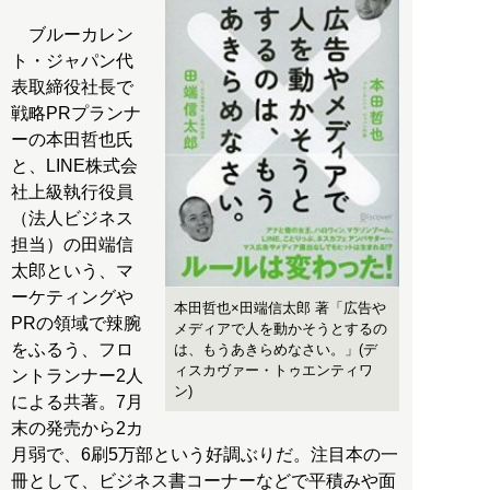
ブルーカレン
ト・ジャパン代
表取締役社長で
戦略PRプランナ
ーの本田哲也氏
と、LINE株式会
社上級執行役員
（法人ビジネス
担当）の田端信
太郎という、マ
ーケティングや
本田哲也×田端信太郎 著「広告や
PRの領域で辣腕
メディアで人を動かそうとするの
をふるう、フロ
は、もうあきらめなさい。」(デ
ィスカヴァー・トゥエンティワ
ントランナー2人
ン)
による共著。7月
末の発売から2カ
月弱で、6刷5万部という好調ぶりだ。注目本の一
冊として、ビジネス書コーナーなどで平積みや面