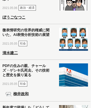
政治・経済
2021.05.06
ぼうごなつこ
微表情研究の世界的権威に聞
いた、AI表情分析技術の展望
社会
2021.05.05
清水建二
PDFの生みの親、チャール
ズ・ゲシキ氏死去。その技術
と歴史を振り返る
社会
2021.05.05
柳井政和
新年度で登場した「どうして