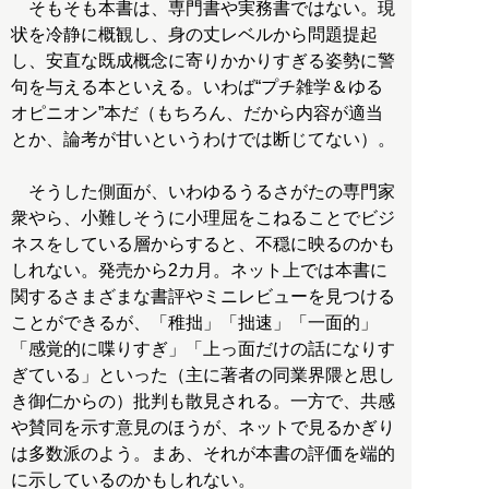
そもそも本書は、専門書や実務書ではない。現
状を冷静に概観し、身の丈レベルから問題提起
し、安直な既成概念に寄りかかりすぎる姿勢に警
句を与える本といえる。いわば“プチ雑学＆ゆる
オピニオン”本だ（もちろん、だから内容が適当
とか、論考が甘いというわけでは断じてない）。
そうした側面が、いわゆるうるさがたの専門家
衆やら、小難しそうに小理屈をこねることでビジ
ネスをしている層からすると、不穏に映るのかも
しれない。発売から2カ月。ネット上では本書に
関するさまざまな書評やミニレビューを見つける
ことができるが、「稚拙」「拙速」「一面的」
「感覚的に喋りすぎ」「上っ面だけの話になりす
ぎている」といった（主に著者の同業界隈と思し
き御仁からの）批判も散見される。一方で、共感
や賛同を示す意見のほうが、ネットで見るかぎり
は多数派のよう。まあ、それが本書の評価を端的
に示しているのかもしれない。