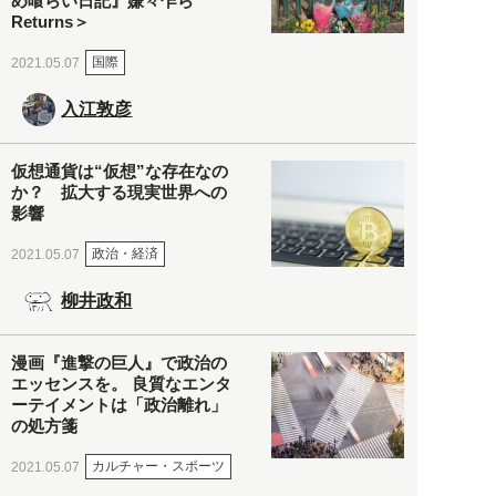
め喰らい日記』嫌々乍ら
Returns＞
国際
2021.05.07
入江敦彦
仮想通貨は“仮想”な存在なの
か？ 拡大する現実世界への
影響
政治・経済
2021.05.07
柳井政和
漫画『進撃の巨人』で政治の
エッセンスを。 良質なエンタ
ーテイメントは「政治離れ」
の処方箋
カルチャー・スポーツ
2021.05.07