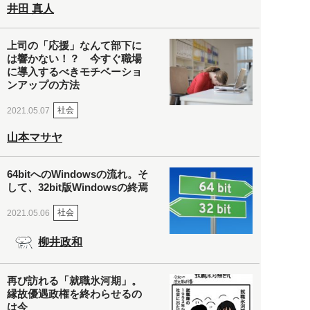
井田 真人
上司の「応援」なんて部下に
は響かない！？ 今すぐ職場
に導入するべきモチベーショ
ンアップの方法
社会
2021.05.07
山本マサヤ
64bitへのWindowsの流れ。そ
して、32bit版Windowsの終焉
社会
2021.05.06
柳井政和
再び訪れる「就職氷河期」。
縁故優遇政権を終わらせるの
は今