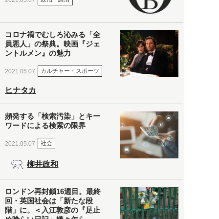
コロナ禍でむしろ沁みる「全
員悪人」の祭典。映画『ジェ
ントルメン』の魅力
カルチャー・スポーツ
2021.05.07
ヒナタカ
頻発する「検索汚染」とキー
ワードによる検索の限界
社会
2021.05.07
柳井政和
ロンドン再封鎖16週目。最終
回・英国社会は「新たな段
階」に。＜入江敦彦の『足止