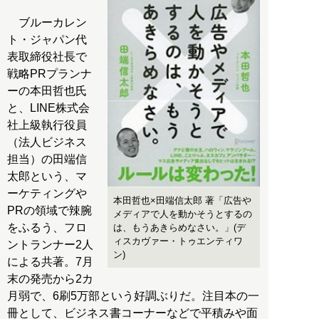
ブルーカレン
ト・ジャパン代
表取締役社長で
戦略PRプランナ
ーの本田哲也氏
と、LINE株式会
社上級執行役員
（法人ビジネス
担当）の田端信
太郎という、マ
ーケティングや
本田哲也×田端信太郎 著「広告や
PRの領域で辣腕
メディアで人を動かそうとするの
をふるう、フロ
は、もうあきらめなさい。」(デ
ィスカヴァー・トゥエンティワ
ントランナー2人
ン)
による共著。7月
末の発売から2カ
月弱で、6刷5万部という好調ぶりだ。注目本の一
冊として、ビジネス書コーナーなどで平積みや面