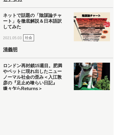
ネットで話題の「陰謀論チャ
ート」を徹底解説＆日本語訳
してみた
社会
2021.05.03
清義明
ロンドン再封鎖15週目。肥満
やペットに現れ出したニュー
ノーマル社会の歪み＜入江敦
彦の『足止め喰らい日記』
嫌々乍らReturns＞
社会
2021.05.02
入江敦彦
「ケーキの出前」に「高級ブ
ランドのサブスク」も――コ