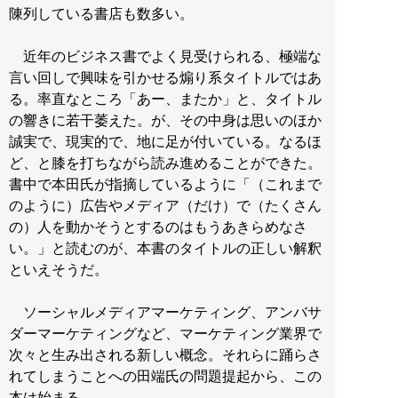
陳列している書店も数多い。
近年のビジネス書でよく見受けられる、極端な
言い回しで興味を引かせる煽り系タイトルではあ
る。率直なところ「あー、またか」と、タイトル
の響きに若干萎えた。が、その中身は思いのほか
誠実で、現実的で、地に足が付いている。なるほ
ど、と膝を打ちながら読み進めることができた。
書中で本田氏が指摘しているように「（これまで
のように）広告やメディア（だけ）で（たくさん
の）人を動かそうとするのはもうあきらめなさ
い。」と読むのが、本書のタイトルの正しい解釈
といえそうだ。
ソーシャルメディアマーケティング、アンバサ
ダーマーケティングなど、マーケティング業界で
次々と生み出される新しい概念。それらに踊らさ
れてしまうことへの田端氏の問題提起から、この
本は始まる。