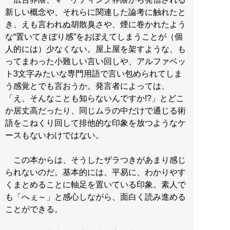
新しい概念や、それらに関連した論考に触れたと
き、えも言われぬ胡散臭さや、煙に巻かれたよう
な“置いてきぼり感”をおぼえてしまうことが（個
人的には）少なくない。屋上屋を架すような、も
ってまわった小難しい言い回しや、アルファベッ
ト3文字みたいな専門用語で言い包められてしま
う感覚とでも言おうか。発言者によっては、
「え、そんなことも知らないんですか!?」とどこ
か居丈高だったり、同じムラの中だけで通じる術
語をこねくり回して排他的な印象を放つようなケ
ースもないわけではない。
この本からは、そうしたザラつきがあまり感じ
られないのだ。基本的には、平易に、わかりやす
くまとめることに軸足を置いている印象。素人で
も「へぇ～」と感心しながら、面白く読み進める
ことができる。