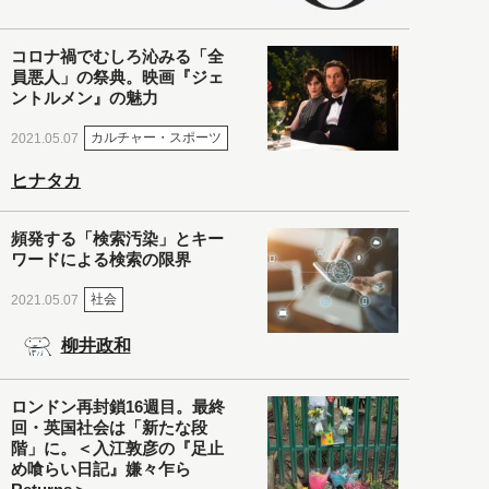
コロナ禍でむしろ沁みる「全
員悪人」の祭典。映画『ジェ
ントルメン』の魅力
カルチャー・スポーツ
2021.05.07
ヒナタカ
頻発する「検索汚染」とキー
ワードによる検索の限界
社会
2021.05.07
柳井政和
ロンドン再封鎖16週目。最終
回・英国社会は「新たな段
階」に。＜入江敦彦の『足止
め喰らい日記』嫌々乍ら