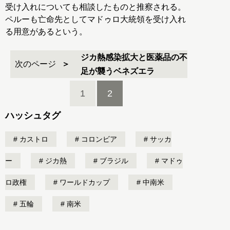
受け入れについても相談したものと推察される。
ペルーも亡命先としてマドゥロ大統領を受け入れ
る用意があるという。
ジカ熱感染拡大と医薬品の不
次のページ
足が襲うベネズエラ
1
2
ハッシュタグ
カストロ
コロンビア
サッカ
ー
ジカ熱
ブラジル
マドゥ
ロ政権
ワールドカップ
中南米
五輪
南米