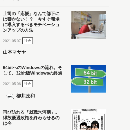
上司の「応援」なんて部下に
は響かない！？ 今すぐ職場
に導入するべきモチベーショ
ンアップの方法
社会
2021.05.07
山本マサヤ
64bitへのWindowsの流れ。そ
して、32bit版Windowsの終焉
社会
2021.05.06
柳井政和
再び訪れる「就職氷河期」。
縁故優遇政権を終わらせるの
は今