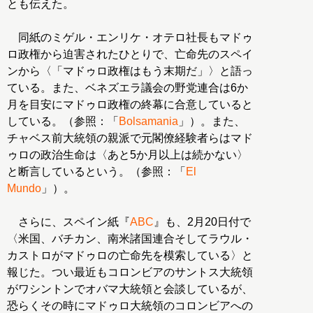
とも伝えた。
同紙のミゲル・エンリケ・オテロ社長もマドゥ
ロ政権から迫害されたひとりで、亡命先のスペイ
ンから〈「マドゥロ政権はもう末期だ」〉と語っ
ている。また、ベネズエラ議会の野党連合は6か
月を目安にマドゥロ政権の終幕に合意していると
している。（参照：「
Bolsamania
」）。また、
チャベス前大統領の親派で元閣僚経験者らはマド
ゥロの政治生命は〈あと5か月以上は続かない〉
と断言しているという。（参照：「
El
Mundo
」）。
さらに、スペイン紙『
ABC
』も、2月20日付で
〈米国、バチカン、南米諸国連合そしてラウル・
カストロがマドゥロの亡命先を模索している〉と
報じた。つい最近もコロンビアのサントス大統領
がワシントンでオバマ大統領と会談しているが、
恐らくその時にマドゥロ大統領のコロンビアへの