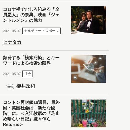
コロナ禍でむしろ沁みる「全
員悪人」の祭典。映画『ジェ
ントルメン』の魅力
カルチャー・スポーツ
2021.05.07
ヒナタカ
頻発する「検索汚染」とキー
ワードによる検索の限界
社会
2021.05.07
柳井政和
ロンドン再封鎖16週目。最終
回・英国社会は「新たな段
階」に。＜入江敦彦の『足止
め喰らい日記』嫌々乍ら
Returns＞