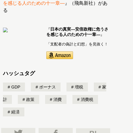
を感じる人のための十一章―
』（飛鳥新社）があ
る
日本の真実―安倍政権に危うさ
『
を感じる人のための十一章―
』
「支配者の偽計と幻想」を見抜く！
ハッシュタグ
GDP
ボーナス
増税
家
計
政策
消費
消費税
経済