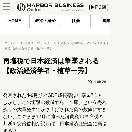
▶PC版
HOME
政治・経済
社会
国際
ハーバー・ビジネス・オンライン
未分類
再増税で日本経済は撃墜さ
れる【政治経済学者・植草一秀】
再増税で日本経済は撃墜される
【政治経済学者・植草一秀】
2014.09.29
発表された4-6月期のGDP成長率は年率▲7.1％。
しかし、この衝撃の数値すら「在庫」という売れ
残りの大量発生でかさ上げされた偽の数値にすぎ
ない。このまま12月に迫った消費税10％増税の
判断を安倍首相が誤れば、日本経済は完全に崩壊
する!?