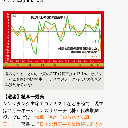
と、実際は▲17.1％
発表されることのない真のGDP成長率は▲17.1％。サブプ
ライム金融危機が発生したときでさえ、これほどの落ち込
みは見せていない
【選者】植草一秀氏
シンクタンク主席エコノミストなどを経て、現在
はスリーネーションズリサーチ（株）代表取締
役。ブログは
「植草一秀の『知られざる真
実』」
。著書に『
日本の真実―安倍政権に危うさ