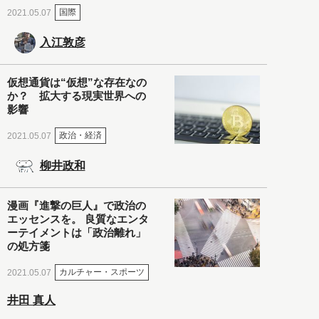
国際
2021.05.07
入江敦彦
仮想通貨は“仮想”な存在なの
か？ 拡大する現実世界への
影響
政治・経済
2021.05.07
柳井政和
漫画『進撃の巨人』で政治の
エッセンスを。 良質なエンタ
ーテイメントは「政治離れ」
の処方箋
カルチャー・スポーツ
2021.05.07
井田 真人