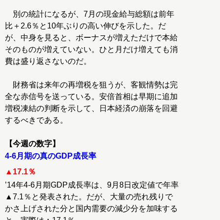
別の統計になるが、7月の現金給与総額は前年
比＋2.6％と10年ぶりの高い伸びを示した。だ
が、中身を見ると、ボーナスが増えただけで本給
そのものが増えていない。ひと月だけ増えても消
費は盛り返さないのだ。
財務省は来年の再増税を狙うが、客観情勢は完
全な赤信号を送っている。安倍首相は早期に追加
増税凍結の判断を示して、日本経済の崩落を回避
するべきである。
【今週の数字】
4-6月期の真のGDP成長率
▲17.1％
’14年4-6月期GDP成長率は、9月8日改定値で年率
▲7.1％と発表された。だが、大量の売れ残りで
かさ上げされた分と国内需要の減少分を加味する