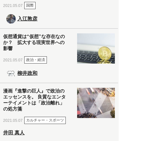
国際
2021.05.07
入江敦彦
仮想通貨は“仮想”な存在なの
か？ 拡大する現実世界への
影響
政治・経済
2021.05.07
柳井政和
漫画『進撃の巨人』で政治の
エッセンスを。 良質なエンタ
ーテイメントは「政治離れ」
の処方箋
カルチャー・スポーツ
2021.05.07
井田 真人