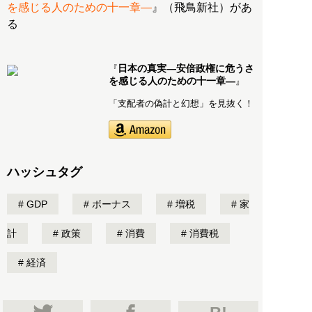
を感じる人のための十一章―
』（飛鳥新社）があ
る
日本の真実―安倍政権に危うさ
『
を感じる人のための十一章―
』
「支配者の偽計と幻想」を見抜く！
ハッシュタグ
GDP
ボーナス
増税
家
計
政策
消費
消費税
経済