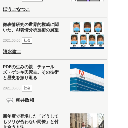
ぼうごなつこ
微表情研究の世界的権威に聞
いた、AI表情分析技術の展望
社会
2021.05.05
清水建二
PDFの生みの親、チャール
ズ・ゲシキ氏死去。その技術
と歴史を振り返る
社会
2021.05.05
柳井政和
新年度で登場した「どうして
もソリが合わない同僚」と付
き合う方法