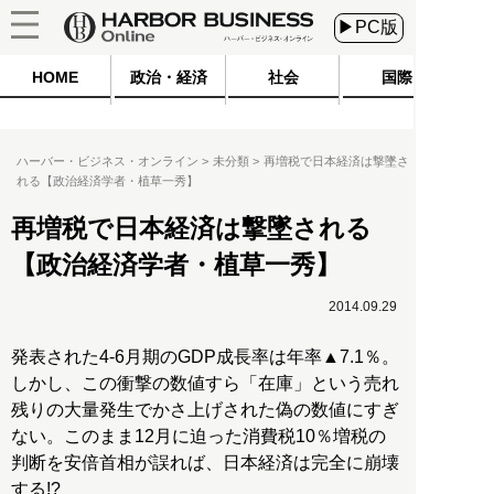
▶PC版
HOME
政治・経済
社会
国際
ハーバー・ビジネス・オンライン
未分類
再増税で日本経済は撃墜さ
れる【政治経済学者・植草一秀】
再増税で日本経済は撃墜される
【政治経済学者・植草一秀】
2014.09.29
発表された4-6月期のGDP成長率は年率▲7.1％。
しかし、この衝撃の数値すら「在庫」という売れ
残りの大量発生でかさ上げされた偽の数値にすぎ
ない。このまま12月に迫った消費税10％増税の
判断を安倍首相が誤れば、日本経済は完全に崩壊
する!?