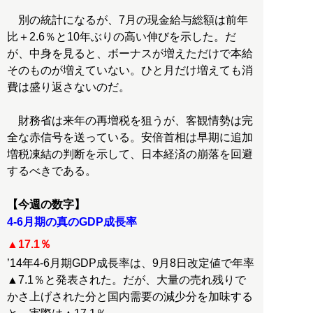
別の統計になるが、7月の現金給与総額は前年
比＋2.6％と10年ぶりの高い伸びを示した。だ
が、中身を見ると、ボーナスが増えただけで本給
そのものが増えていない。ひと月だけ増えても消
費は盛り返さないのだ。
財務省は来年の再増税を狙うが、客観情勢は完
全な赤信号を送っている。安倍首相は早期に追加
増税凍結の判断を示して、日本経済の崩落を回避
するべきである。
【今週の数字】
4-6月期の真のGDP成長率
▲17.1％
’14年4-6月期GDP成長率は、9月8日改定値で年率
▲7.1％と発表された。だが、大量の売れ残りで
かさ上げされた分と国内需要の減少分を加味する