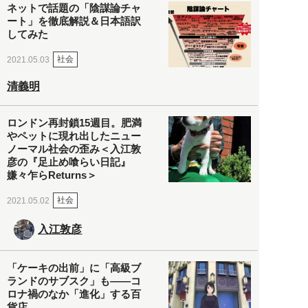
ネットで話題の「陰謀論チャ
ート」を徹底解説＆日本語訳
してみた
社会
2021.05.03
清義明
ロンドン再封鎖15週目。肥満
やペットに現れ出したニュー
ノーマル社会の歪み＜入江敦
彦の『足止め喰らい日記』
嫌々乍らReturns＞
社会
2021.05.02
入江敦彦
「ケーキの出前」に「高級ブ
ランドのサブスク」も――コ
ロナ禍のなか「進化」する百
貨店