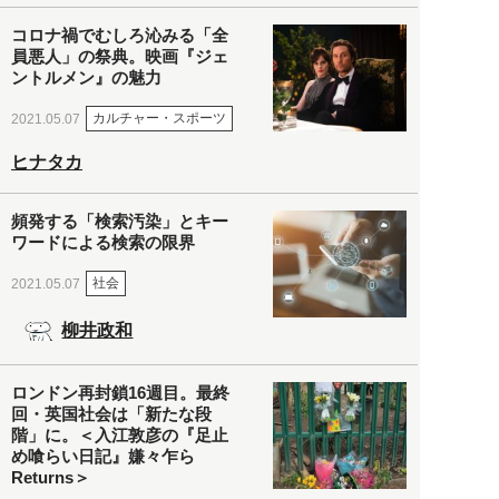
コロナ禍でむしろ沁みる「全
員悪人」の祭典。映画『ジェ
ントルメン』の魅力
カルチャー・スポーツ
2021.05.07
ヒナタカ
頻発する「検索汚染」とキー
ワードによる検索の限界
社会
2021.05.07
柳井政和
ロンドン再封鎖16週目。最終
回・英国社会は「新たな段
階」に。＜入江敦彦の『足止
め喰らい日記』嫌々乍ら
Returns＞