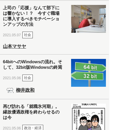
上司の「応援」なんて部下に
は響かない！？ 今すぐ職場
に導入するべきモチベーショ
ンアップの方法
社会
2021.05.07
山本マサヤ
64bitへのWindowsの流れ。そ
して、32bit版Windowsの終焉
社会
2021.05.06
柳井政和
再び訪れる「就職氷河期」。
縁故優遇政権を終わらせるの
は今
政治・経済
2021.05.06