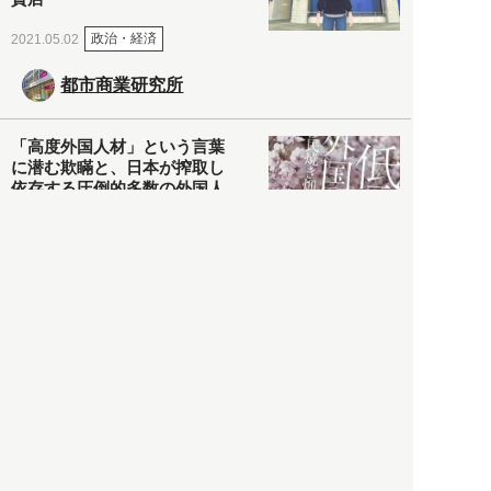
政治・経済
2021.05.02
都市商業研究所
「高度外国人材」という言葉
に潜む欺瞞と、日本が搾取し
依存する圧倒的多数の外国人
労働者の実像とは？
社会
2021.05.01
月刊日本
以前の記事をもっと見る