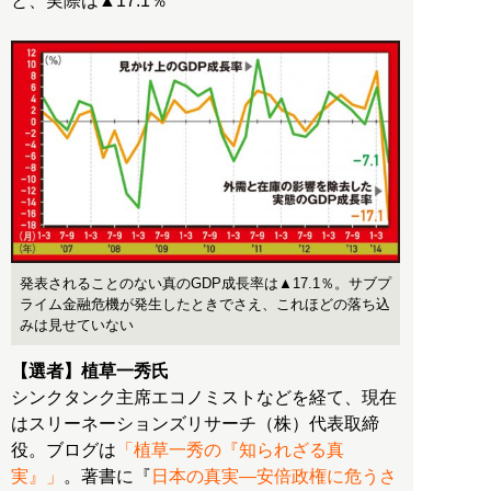
と、実際は▲17.1％
発表されることのない真のGDP成長率は▲17.1％。サブプ
ライム金融危機が発生したときでさえ、これほどの落ち込
みは見せていない
【選者】植草一秀氏
シンクタンク主席エコノミストなどを経て、現在
はスリーネーションズリサーチ（株）代表取締
役。ブログは
「植草一秀の『知られざる真
実』」
。著書に『
日本の真実―安倍政権に危うさ