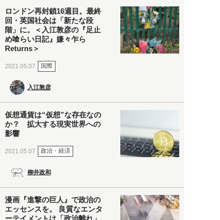
ロンドン再封鎖16週目。最終
回・英国社会は「新たな段
階」に。＜入江敦彦の『足止
め喰らい日記』嫌々乍ら
Returns＞
国際
2021.05.07
入江敦彦
仮想通貨は“仮想”な存在なの
か？ 拡大する現実世界への
影響
政治・経済
2021.05.07
柳井政和
漫画『進撃の巨人』で政治の
エッセンスを。 良質なエンタ
ーテイメントは「政治離れ」