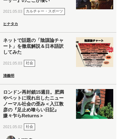
ーザー』のここが凄い
カルチャー・スポーツ
2021.05.03
ヒナタカ
ネットで話題の「陰謀論チャ
ート」を徹底解説＆日本語訳
してみた
社会
2021.05.03
清義明
ロンドン再封鎖15週目。肥満
やペットに現れ出したニュー
ノーマル社会の歪み＜入江敦
彦の『足止め喰らい日記』
嫌々乍らReturns＞
社会
2021.05.02