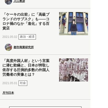
入江敦彦
「ケーキの出前」に「高級ブ
ランドのサブスク」も――コ
ロナ禍のなか「進化」する百
貨店
政治・経済
2021.05.02
都市商業研究所
「高度外国人材」という言葉
に潜む欺瞞と、日本が搾取し
依存する圧倒的多数の外国人
労働者の実像とは？
社会
2021.05.01
月刊日本