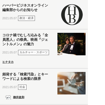
ハーバービジネスオンライン
編集部からのお知らせ
政治・経済
2021.05.07
コロナ禍でむしろ沁みる「全
員悪人」の祭典。映画『ジェ
ントルメン』の魅力
カルチャー・スポーツ
2021.05.07
ヒナタカ
頻発する「検索汚染」とキー
ワードによる検索の限界
社会
2021.05.07
柳井政和