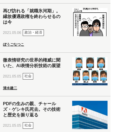
再び訪れる「就職氷河期」。
縁故優遇政権を終わらせるの
は今
政治・経済
2021.05.06
ぼうごなつこ
微表情研究の世界的権威に聞
いた、AI表情分析技術の展望
社会
2021.05.05
清水建二
PDFの生みの親、チャール
ズ・ゲシキ氏死去。その技術
と歴史を振り返る
社会
2021.05.05