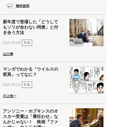
柳井政和
新年度で登場した「どうして
もソリが合わない同僚」と付
き合う方法
社会
2021.05.04
山口博
マンガでわかる「ウイルスの
変異」ってなに？
社会
2021.05.04
川上浩一
アンソニー・ホプキンスのオ
スカー受賞は「番狂わせ」な
んかじゃない！ 映画『ファ