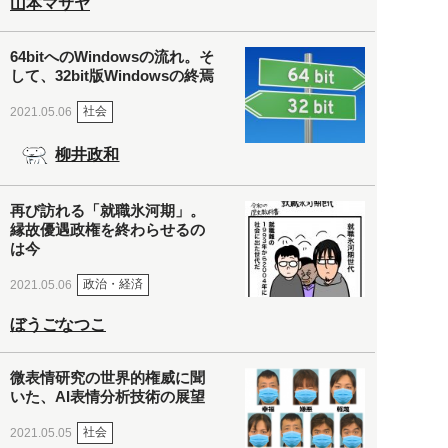
山本マサヤ
64bitへのWindowsの流れ。そ
して、32bit版Windowsの終焉
社会
2021.05.06
柳井政和
再び訪れる「就職氷河期」。
縁故優遇政権を終わらせるの
は今
政治・経済
2021.05.06
ぼうごなつこ
微表情研究の世界的権威に聞
いた、AI表情分析技術の展望
社会
2021.05.05