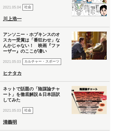
社会
2021.05.04
川上浩一
アンソニー・ホプキンスのオ
スカー受賞は「番狂わせ」な
んかじゃない！ 映画『ファ
ーザー』のここが凄い
カルチャー・スポーツ
2021.05.03
ヒナタカ
ネットで話題の「陰謀論チャ
ート」を徹底解説＆日本語訳
してみた
社会
2021.05.03
清義明