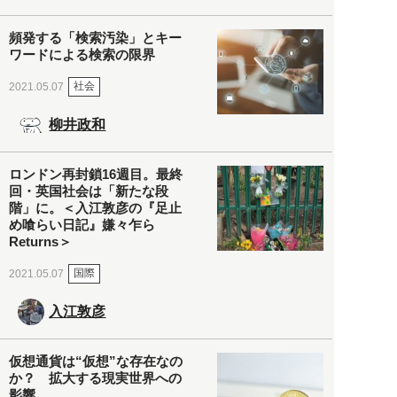
頻発する「検索汚染」とキー
ワードによる検索の限界
社会
2021.05.07
柳井政和
ロンドン再封鎖16週目。最終
回・英国社会は「新たな段
階」に。＜入江敦彦の『足止
め喰らい日記』嫌々乍ら
Returns＞
国際
2021.05.07
入江敦彦
仮想通貨は“仮想”な存在なの
か？ 拡大する現実世界への
影響