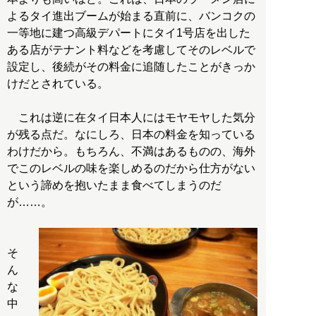
よるタイ進出ブームが始まる直前に、バンコクの
一等地に建つ高級デパートにタイ1号店を出した
ある店がテナント料などを考慮してそのレベルで
設定し、後続がその料金に追随したことがきっか
けだとされている。
これは逆に在タイ日本人にはモヤモヤした気分
が残る点だ。なにしろ、日本の料金を知っている
わけだから。もちろん、不満はあるものの、海外
でこのレベルの味を楽しめるのだから仕方がない
という諦めを抱いたまま食べてしまうのだ
が……。
そ
ん
な
中