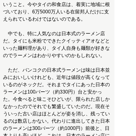
いうこと。今やタイの和食店は、着実に地域に根
づいており、6万5000万人いる在留邦人だけに支
えられているわけではないのである。
中でも、特に人気なのは日本式のラーメン店
だ。タイにも米粉でできたクイッティアオなどと
いった麺料理があり、タイ人自身も麺類が好きな
のでラーメンはわかりやすいのかもしれない。
ただ、バンコクの日本式ラーメンは味は日本並
みにおいしいけれども、近年は値段が高くなって
いるのがネックだ。それまでタイにあった日本の
ラーメンは100バーツ（約330円）台と安かっ
た。今食べると味こそひどいが、限られた店しか
なかったのでそれでも繁盛していたのだ。現在そ
ういった古い店はほとんどが姿を消し、残ってい
るのは数店しかない。代わりに進出してきた日本
のラーメンは300バーツ（約1000円）前後と、日
本よりも高いほど。これは、日本のラーメン店に