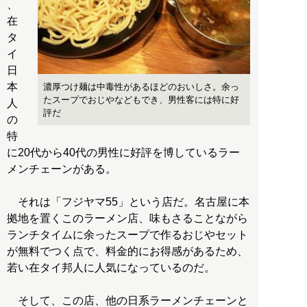
、
在
タ
イ
日
本
濃厚つけ麺は中毒性があるほどのおいしさ。余っ
たスープでおじやなどもでき、男性客には特に好
人
評だ
の
特
に20代から40代の男性に好評を博しているラー
メンチェーンがある。
それは「フジヤマ55」という店だ。名古屋に本
拠地を置くこのラーメン店、味もさることながら
ランチタイムに余ったスープで作るおじやセット
が無料でつく点で、料金的にお得感があるため、
若い在タイ邦人に人気になっているのだ。
そして、この店、他の日系ラーメンチェーンと