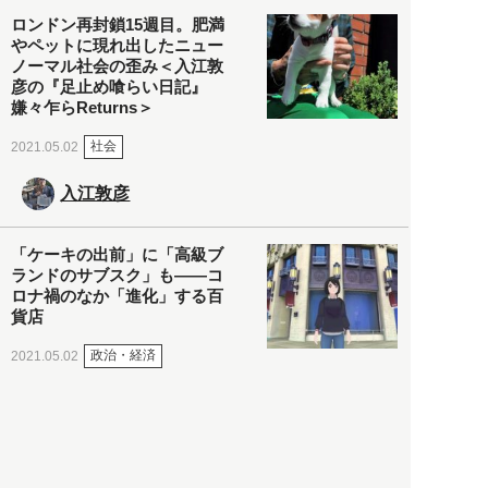
ロンドン再封鎖15週目。肥満
やペットに現れ出したニュー
ノーマル社会の歪み＜入江敦
彦の『足止め喰らい日記』
嫌々乍らReturns＞
社会
2021.05.02
入江敦彦
「ケーキの出前」に「高級ブ
ランドのサブスク」も――コ
ロナ禍のなか「進化」する百
貨店
政治・経済
2021.05.02
都市商業研究所
「高度外国人材」という言葉
に潜む欺瞞と、日本が搾取し