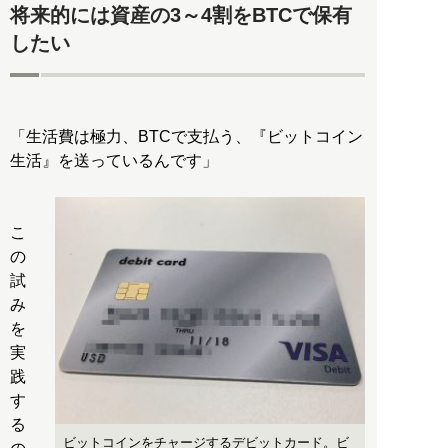
将来的には資産の3～4割をBTCで保有
したい
「生活費は極力、BTCで支払う、『ビットコイン
生活』を送っているんです」
こ
の
試
み
を
実
践
す
る
ビットコインをチャージするデビットカード。ビ