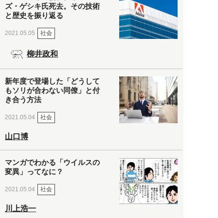
ズ・ゲシキ氏死去。その技術
と歴史を振り返る
社会
2021.05.05
柳井政和
新年度で登場した「どうして
もソリが合わない同僚」と付
き合う方法
社会
2021.05.04
山口博
マンガでわかる「ウイルスの
変異」ってなに？
社会
2021.05.04
川上浩一