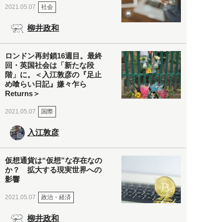
社会
2021.05.07
柳井政和
ロンドン再封鎖16週目。最終
回・英国社会は「新たな段
階」に。＜入江敦彦の『足止
め喰らい日記』嫌々乍ら
Returns＞
国際
2021.05.07
入江敦彦
仮想通貨は“仮想”な存在なの
か？ 拡大する現実世界への
影響
政治・経済
2021.05.07
柳井政和