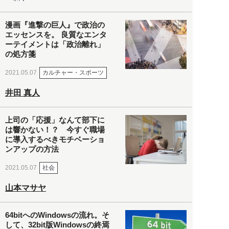
漫画『進撃の巨人』で政治の
エッセンスを。 良質なエンタ
ーテイメントは「政治離れ」
の処方箋
カルチャー・スポーツ
2021.05.07
井田 真人
上司の「応援」なんて部下に
は響かない！？ 今すぐ職場
に導入するべきモチベーショ
ンアップの方法
社会
2021.05.07
山本マサヤ
64bitへのWindowsの流れ。そ
して、32bit版Windowsの終焉