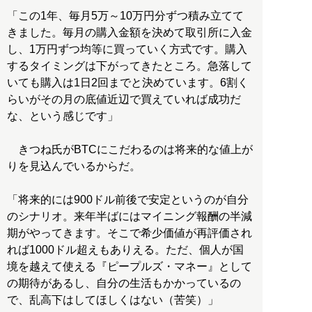
「この1年、毎月5万～10万円分ずつ積み立てて
きました。毎月の購入金額を決めて取引所に入金
し、1万円ずつ均等に買っていく方式です。購入
するタイミングは下がってきたところ。急落して
いても購入は1日2回までと決めています。6割く
らいがその月の底値近辺で買えていれば成功だ
な、という感じです」
きつね氏がBTCにこだわるのは将来的な値上が
りを見込んでいるからだ。
「将来的には900ドル前後で安定というのが自分
のシナリオ。来年半ばにはマイニング報酬の半減
期がやってきます。そこで希少価値が再評価され
れば1000ドル超えもありえる。ただ、個人が国
境を越えて使える『ピープルズ・マネー』として
の期待があるし、自分の生活もかかっているの
で、乱高下はしてほしくはない（苦笑）」