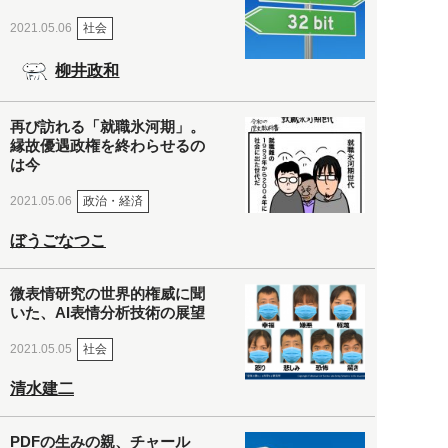
社会
2021.05.06
柳井政和
再び訪れる「就職氷河期」。
縁故優遇政権を終わらせるの
は今
政治・経済
2021.05.06
ぼうごなつこ
微表情研究の世界的権威に聞
いた、AI表情分析技術の展望
社会
2021.05.05
清水建二
PDFの生みの親、チャール