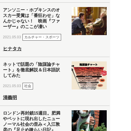
アンソニー・ホプキンスのオ
スカー受賞は「番狂わせ」な
んかじゃない！ 映画『ファ
ーザー』のここが凄い
カルチャー・スポーツ
2021.05.03
ヒナタカ
ネットで話題の「陰謀論チャ
ート」を徹底解説＆日本語訳
してみた
社会
2021.05.03
清義明
ロンドン再封鎖15週目。肥満
やペットに現れ出したニュー
ノーマル社会の歪み＜入江敦
彦の『足止め喰らい日記』