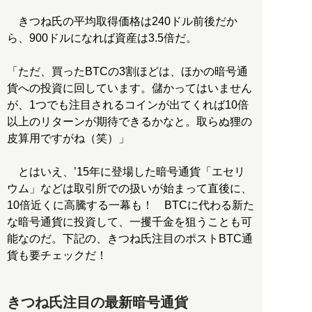
きつね氏の平均取得価格は240ドル前後だか
ら、900ドルになれば資産は3.5倍だ。
「ただ、買ったBTCの3割ほどは、ほかの暗号通
貨への投資に回しています。儲かってはいません
が、1つでも注目されるコインが出てくれば10倍
以上のリターンが期待できるかなと。取らぬ狸の
皮算用ですがね（笑）」
とはいえ、’15年に登場した暗号通貨「エセリ
ウム」などは取引所での扱いが始まって直後に、
10倍近くに高騰する一幕も！ BTCに代わる新た
な暗号通貨に投資して、一攫千金を狙うことも可
能なのだ。下記の、きつね氏注目のポストBTC通
貨も要チェックだ！
きつね氏注目の最新暗号通貨