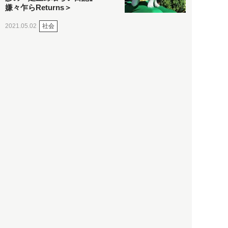
嫌々乍らReturns＞
社会
2021.05.02
入江敦彦
「ケーキの出前」に「高級ブ
ランドのサブスク」も――コ
ロナ禍のなか「進化」する百
貨店
政治・経済
2021.05.02
都市商業研究所
「高度外国人材」という言葉
に潜む欺瞞と、日本が搾取し
依存する圧倒的多数の外国人
労働者の実像とは？
社会
2021.05.01