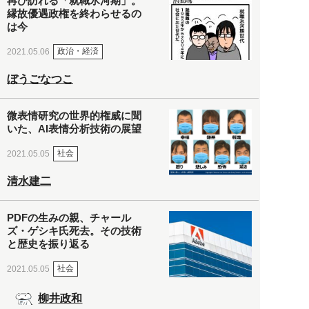
再び訪れる「就職氷河期」。
縁故優遇政権を終わらせるの
は今
政治・経済
2021.05.06
ぼうごなつこ
微表情研究の世界的権威に聞
いた、AI表情分析技術の展望
社会
2021.05.05
清水建二
PDFの生みの親、チャール
ズ・ゲシキ氏死去。その技術
と歴史を振り返る
社会
2021.05.05
柳井政和