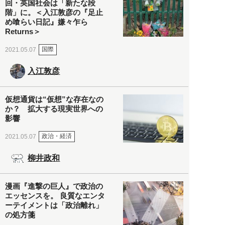
回・英国社会は「新たな段
階」に。＜入江敦彦の『足止
め喰らい日記』嫌々乍ら
Returns＞
国際
2021.05.07
入江敦彦
仮想通貨は“仮想”な存在なの
か？ 拡大する現実世界への
影響
政治・経済
2021.05.07
柳井政和
漫画『進撃の巨人』で政治の
エッセンスを。 良質なエンタ
ーテイメントは「政治離れ」
の処方箋