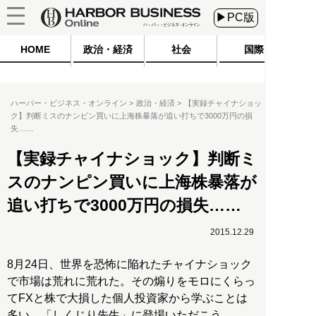
▶PC版
HOME
政治・経済
社会
国際
ハーバー・ビジネス・オンライン
政治・経済
【実録チャイナショッ
ク】判断ミスのナンピン買いに上海株暴落が追い打ちで3000万円の損
失……
【実録チャイナショック】判断ミ
スのナンピン買いに上海株暴落が
追い打ちで3000万円の損失……
2015.12.29
8月24日、世界を恐怖に陥れたチャイナショック
で市場は荒れに荒れた。その煽りをモロにくらっ
てFXと株で大損した個人投資家から学ぶことは
多い。「しくじり先生」に登場いただこう。