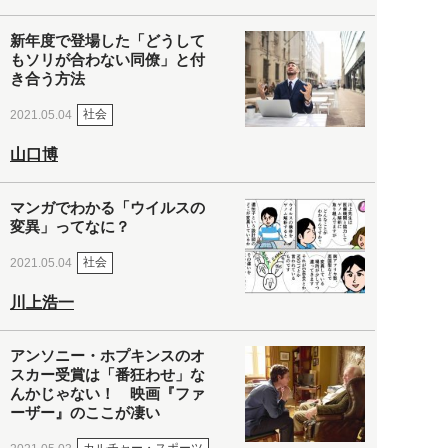
新年度で登場した「どうして
もソリが合わない同僚」と付
き合う方法
社会
2021.05.04
山口博
マンガでわかる「ウイルスの
変異」ってなに？
社会
2021.05.04
川上浩一
アンソニー・ホプキンスのオ
スカー受賞は「番狂わせ」な
んかじゃない！ 映画『ファ
ーザー』のここが凄い