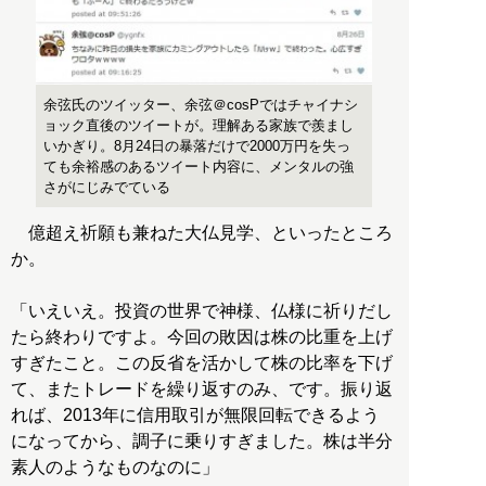
余弦氏のツイッター、余弦＠cosPではチャイナシ
ョック直後のツイートが。理解ある家族で羨まし
いかぎり。8月24日の暴落だけで2000万円を失っ
ても余裕感のあるツイート内容に、メンタルの強
さがにじみでている
億超え祈願も兼ねた大仏見学、といったところ
か。
「いえいえ。投資の世界で神様、仏様に祈りだし
たら終わりですよ。今回の敗因は株の比重を上げ
すぎたこと。この反省を活かして株の比率を下げ
て、またトレードを繰り返すのみ、です。振り返
れば、2013年に信用取引が無限回転できるよう
になってから、調子に乗りすぎました。株は半分
素人のようなものなのに」