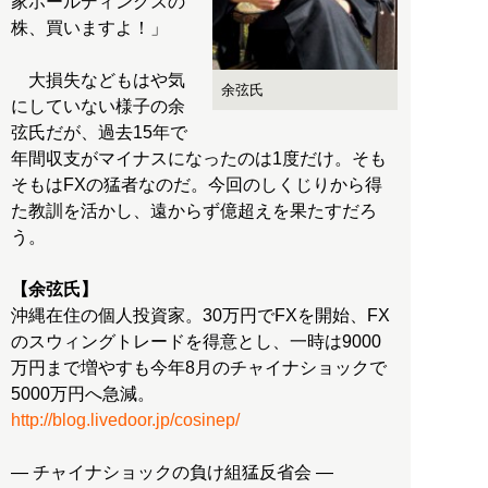
家ホールディングスの
株、買いますよ！」
大損失などもはや気
余弦氏
にしていない様子の余
弦氏だが、過去15年で
年間収支がマイナスになったのは1度だけ。そも
そもはFXの猛者なのだ。今回のしくじりから得
た教訓を活かし、遠からず億超えを果たすだろ
う。
【余弦氏】
沖縄在住の個人投資家。30万円でFXを開始、FX
のスウィングトレードを得意とし、一時は9000
万円まで増やすも今年8月のチャイナショックで
http://blog.livedoor.jp/cosinep/
― チャイナショックの負け組猛反省会 ―