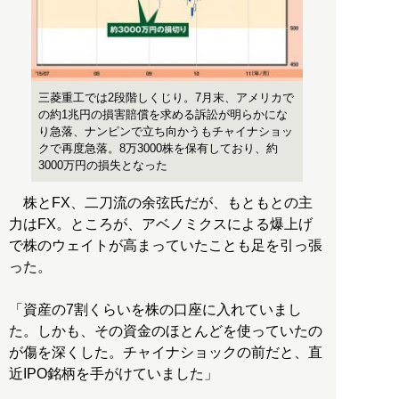
三菱重工では2段階しくじり。7月末、アメリカで
の約1兆円の損害賠償を求める訴訟が明らかにな
り急落、ナンピンで立ち向かうもチャイナショッ
クで再度急落。8万3000株を保有しており、約
3000万円の損失となった
株とFX、二刀流の余弦氏だが、もともとの主
力はFX。ところが、アベノミクスによる爆上げ
で株のウェイトが高まっていたことも足を引っ張
った。
「資産の7割くらいを株の口座に入れていまし
た。しかも、その資金のほとんどを使っていたの
が傷を深くした。チャイナショックの前だと、直
近IPO銘柄を手がけていました」