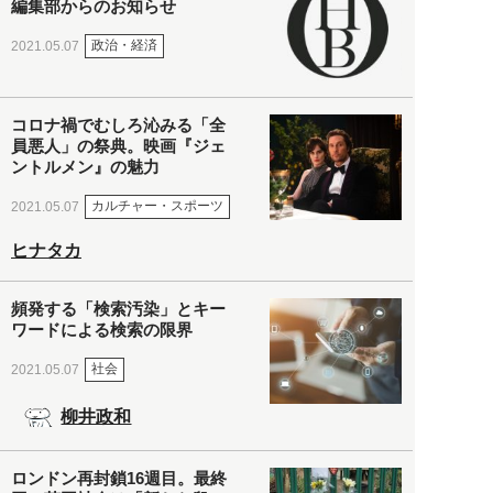
編集部からのお知らせ
政治・経済
2021.05.07
コロナ禍でむしろ沁みる「全
員悪人」の祭典。映画『ジェ
ントルメン』の魅力
カルチャー・スポーツ
2021.05.07
ヒナタカ
頻発する「検索汚染」とキー
ワードによる検索の限界
社会
2021.05.07
柳井政和
ロンドン再封鎖16週目。最終