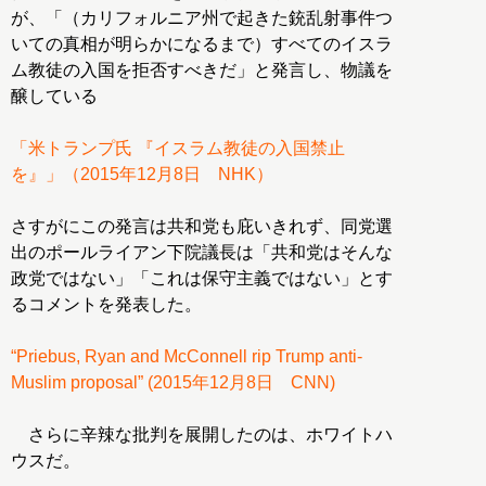
が、「（カリフォルニア州で起きた銃乱射事件つ
いての真相が明らかになるまで）すべてのイスラ
ム教徒の入国を拒否すべきだ」と発言し、物議を
醸している
「米トランプ氏 『イスラム教徒の入国禁止
を』」（2015年12月8日 NHK）
さすがにこの発言は共和党も庇いきれず、同党選
出のポールライアン下院議長は「共和党はそんな
政党ではない」「これは保守主義ではない」とす
るコメントを発表した。
“Priebus, Ryan and McConnell rip Trump anti-
Muslim proposal” (2015年12月8日 CNN)
さらに辛辣な批判を展開したのは、ホワイトハ
ウスだ。