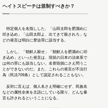
ヘイトスピーチは規制すべきか？
特定個人を名指しした、「山田太郎を肥溜めに
叩き込め」「山田太郎よ、出てきて殺されろ」な
どの発言は明白に脅迫罪に該当する。
しかし、「朝鮮人殺せ」「朝鮮人を肥溜めに叩
き込め」といった発言は、現状の日本の法体系で
は何の罪にも該当しない。名誉毀損にさえ問うこ
とができないのだ。また、これらの発言が不法行
為（民法709条）として認定されることもない。
反対に言えば、個人名さえ明確にせず、民族名
などの属性全体を主語にしている限り、どんな暴
言も許されるということになる。