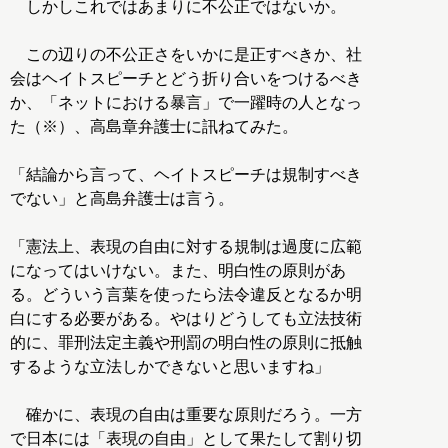
しかしこれではあまりに不公正ではないか。
この辺りの不公正さをいかに是正すべきか、社
会はヘイトスピーチとどう折り合いをつけるべき
か、「ネットにおける暴言」で一躍時の人となっ
た（※）、高島章弁護士に訊ねてみた。
「結論から言って、ヘイトスピーチは規制すべき
でない」と高島弁護士は言う。
「憲法上、表現の自由に対する規制は過度に広範
になってはいけない。また、明白性の原則があ
る。どういう言葉を使ったら法令違反となるか明
白にする必要がある。やはりどうしても立法技術
的に、罪刑法定主義や刑罰の明白性の原則に抵触
するような立法しかできないと思いますね」
確かに、表現の自由は重要な原則だろう。一方
で日本には「表現の自由」として果たして割り切