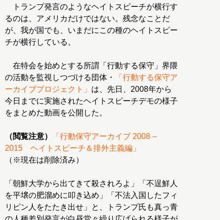
トランプ発言のようなヘイトスピーチが横行す
るのは、アメリカだけではない。残念なことだ
が、我が国でも、いまだにこの種のヘイトスピー
チが横行している。
在特会を始めとする所謂「行動する保守」界隈
の活動を監視しつづける団体・
「行動する保守ア
ーカイブプロジェクト」
は、先日、2008年から
今日までに実施されたヘイトスピーチデモの様子
をまとめた動画を公開した。
（閲覧注意）
「行動保守アーカイブ 2008 –
（※現在は削除済み）
「朝鮮大学から出てきて殺されろよ」「不逞鮮人
を平壌の肥溜めに叩き込め」「不法入国したフィ
リピン人をたたき出せ」と、トランプ氏も真っ青
の人種差別発言が白昼堂々繰り広げられる様子が