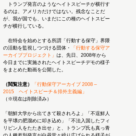
トランプ発言のようなヘイトスピーチが横行す
るのは、アメリカだけではない。残念なことだ
が、我が国でも、いまだにこの種のヘイトスピー
チが横行している。
在特会を始めとする所謂「行動する保守」界隈
の活動を監視しつづける団体・
「行動する保守ア
ーカイブプロジェクト」
は、先日、2008年から
今日までに実施されたヘイトスピーチデモの様子
をまとめた動画を公開した。
（閲覧注意）
「行動保守アーカイブ 2008 –
（※現在は削除済み）
「朝鮮大学から出てきて殺されろよ」「不逞鮮人
を平壌の肥溜めに叩き込め」「不法入国したフィ
リピン人をたたき出せ」と、トランプ氏も真っ青
の人種差別発言が白昼堂々繰り広げられる様子が