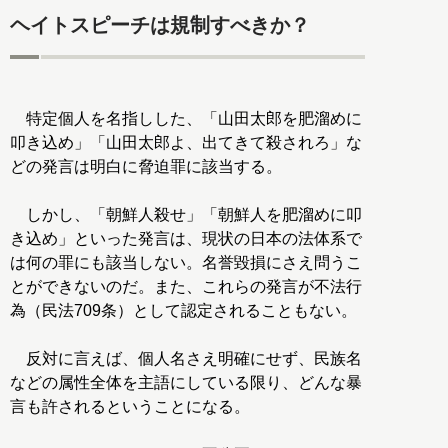
ヘイトスピーチは規制すべきか？
特定個人を名指しした、「山田太郎を肥溜めに
叩き込め」「山田太郎よ、出てきて殺されろ」な
どの発言は明白に脅迫罪に該当する。
しかし、「朝鮮人殺せ」「朝鮮人を肥溜めに叩
き込め」といった発言は、現状の日本の法体系で
は何の罪にも該当しない。名誉毀損にさえ問うこ
とができないのだ。また、これらの発言が不法行
為（民法709条）として認定されることもない。
反対に言えば、個人名さえ明確にせず、民族名
などの属性全体を主語にしている限り、どんな暴
言も許されるということになる。