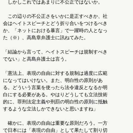
しかしこれではあまりに不公正ではないか。
この辺りの不公正さをいかに是正すべきか、社
会はヘイトスピーチとどう折り合いをつけるべき
か、「ネットにおける暴言」で一躍時の人となっ
た（※）、高島章弁護士に訊ねてみた。
「結論から言って、ヘイトスピーチは規制すべき
でない」と高島弁護士は言う。
「憲法上、表現の自由に対する規制は過度に広範
になってはいけない。また、明白性の原則があ
る。どういう言葉を使ったら法令違反となるか明
白にする必要がある。やはりどうしても立法技術
的に、罪刑法定主義や刑罰の明白性の原則に抵触
するような立法しかできないと思いますね」
確かに、表現の自由は重要な原則だろう。一方
で日本には「表現の自由」として果たして割り切