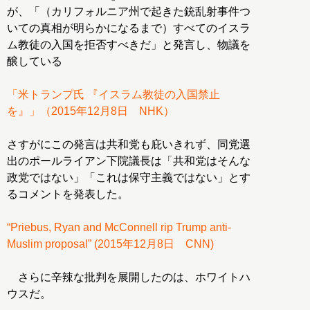
が、「（カリフォルニア州で起きた銃乱射事件つ
いての真相が明らかになるまで）すべてのイスラ
ム教徒の入国を拒否すべきだ」と発言し、物議を
醸している
「米トランプ氏 『イスラム教徒の入国禁止
を』」（2015年12月8日 NHK）
さすがにこの発言は共和党も庇いきれず、同党選
出のポールライアン下院議長は「共和党はそんな
政党ではない」「これは保守主義ではない」とす
るコメントを発表した。
“Priebus, Ryan and McConnell rip Trump anti-
Muslim proposal” (2015年12月8日 CNN)
さらに辛辣な批判を展開したのは、ホワイトハ
ウスだ。