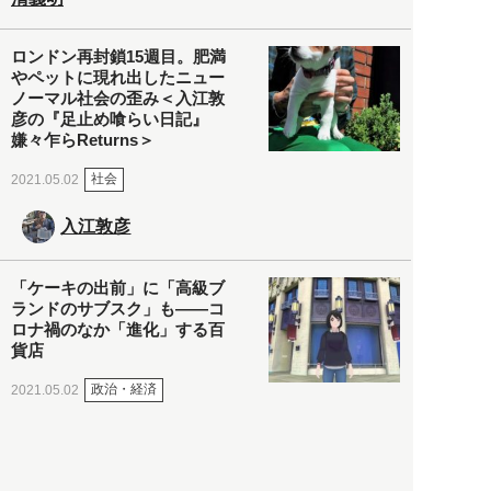
ロンドン再封鎖15週目。肥満
やペットに現れ出したニュー
ノーマル社会の歪み＜入江敦
彦の『足止め喰らい日記』
嫌々乍らReturns＞
社会
2021.05.02
入江敦彦
「ケーキの出前」に「高級ブ
ランドのサブスク」も――コ
ロナ禍のなか「進化」する百
貨店
政治・経済
2021.05.02
都市商業研究所