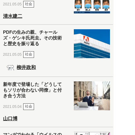
社会
2021.05.05
清水建二
PDFの生みの親、チャール
ズ・ゲシキ氏死去。その技術
と歴史を振り返る
社会
2021.05.05
柳井政和
新年度で登場した「どうして
もソリが合わない同僚」と付
き合う方法
社会
2021.05.04
山口博
マンガでわかる「ウイルスの