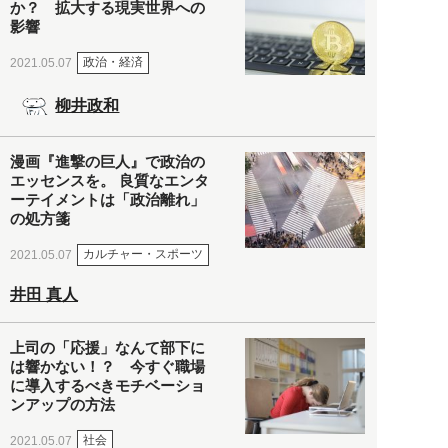
か？ 拡大する現実世界への
影響
政治・経済
2021.05.07
柳井政和
漫画『進撃の巨人』で政治の
エッセンスを。 良質なエンタ
ーテイメントは「政治離れ」
の処方箋
カルチャー・スポーツ
2021.05.07
井田 真人
上司の「応援」なんて部下に
は響かない！？ 今すぐ職場
に導入するべきモチベーショ
ンアップの方法
社会
2021.05.07