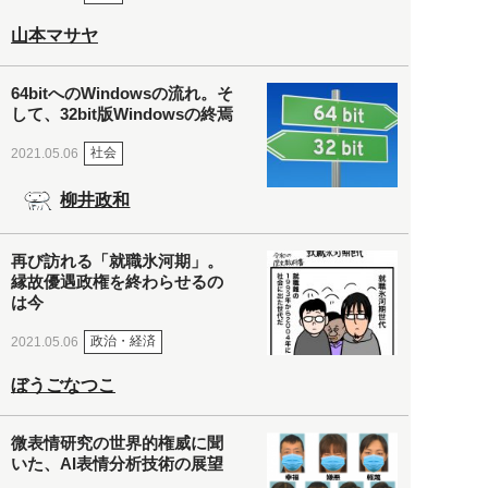
山本マサヤ
64bitへのWindowsの流れ。そ
して、32bit版Windowsの終焉
社会
2021.05.06
柳井政和
再び訪れる「就職氷河期」。
縁故優遇政権を終わらせるの
は今
政治・経済
2021.05.06
ぼうごなつこ
微表情研究の世界的権威に聞
いた、AI表情分析技術の展望