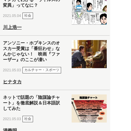
変異」ってなに？
社会
2021.05.04
川上浩一
アンソニー・ホプキンスのオ
スカー受賞は「番狂わせ」な
んかじゃない！ 映画『ファ
ーザー』のここが凄い
カルチャー・スポーツ
2021.05.03
ヒナタカ
ネットで話題の「陰謀論チャ
ート」を徹底解説＆日本語訳
してみた
社会
2021.05.03
清義明