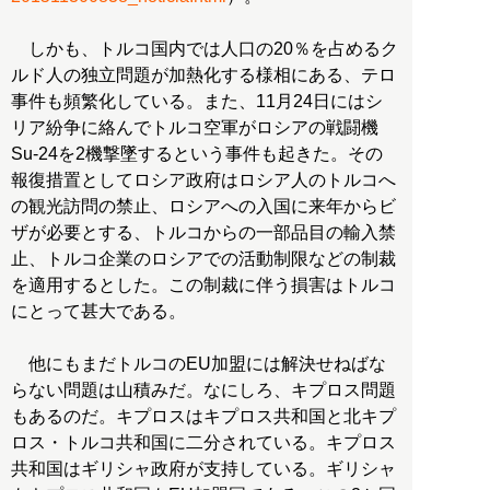
しかも、トルコ国内では人口の20％を占めるク
ルド人の独立問題が加熱化する様相にある、テロ
事件も頻繁化している。また、11月24日にはシ
リア紛争に絡んでトルコ空軍がロシアの戦闘機
Su-24を2機撃墜するという事件も起きた。その
報復措置としてロシア政府はロシア人のトルコへ
の観光訪問の禁止、ロシアへの入国に来年からビ
ザが必要とする、トルコからの一部品目の輸入禁
止、トルコ企業のロシアでの活動制限などの制裁
を適用するとした。この制裁に伴う損害はトルコ
にとって甚大である。
他にもまだトルコのEU加盟には解決せねばな
らない問題は山積みだ。なにしろ、キプロス問題
もあるのだ。キプロスはキプロス共和国と北キプ
ロス・トルコ共和国に二分されている。キプロス
共和国はギリシャ政府が支持している。ギリシャ