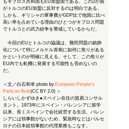
もキプロス共和国もEU加盟国である。この2か国
がトルコのEU加盟に反対するのは明白である。
しかも、ギリシャの軍事費がGDP比で他国に比べ
高い率を占めている理由のひとつがキプロス問題
でトルコとの武力紛争を警戒しているからだ。
今回のEUとトルコの協議は、難民問題の鎮静
化について特にメルケル首相に如何に焦りがある
かというのが明確に見える。そして、この焦りが
EU内でも軋轢に発展する可能性も否めないの
だ。
＜文／白石和幸 photo by
European People’s
Party on flickr
(CC BY 2.0) ＞
しらいしかずゆき●スペイン在住の貿易コンサル
タント。1973年にスペイン・バレンシアに留学
以来、長くスペインで会社経営する生活。バレン
シアには領事館がないため、緊急時などはバルセ
ロナの日本総領事館の代理業務もこなす。