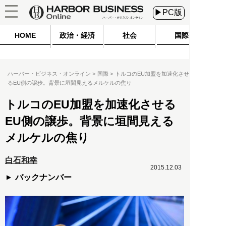
▶PC版
HOME
政治・経済
社会
国際
ハーバー・ビジネス・オンライン
国際
トルコのEU加盟を加速化させ
るEU側の譲歩。背景に垣間見えるメルケルの焦り
トルコのEU加盟を加速化させる
EU側の譲歩。背景に垣間見える
メルケルの焦り
白石和幸
2015.12.03
バックナンバー