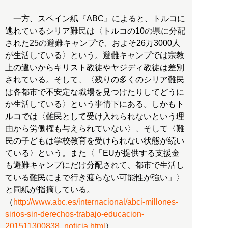
一方、スペイン紙『ABC』によると、トルコに
逃れているシリア難民は〈トルコの10の県に分配
された25の避難キャンプで、およそ26万3000人
が生活している〉という。避難キャンプでは宗教
上の違いからキリスト教徒やヤジディ教徒は差別
されている。そして、〈残りの多くのシリア難民
は各都市で不安定な職場を見つけたりしてどうに
か生活している〉という事情下にある。しかもト
ルコでは〈難民として受け入れられないという理
由から労働権も与えられていない〉、そして〈難
民の子どもは学校教育を受けられない状態が続い
ている〉という。また〈「EUが提供する支援金
も避難キャンプにだけ分配されて、都市で生活し
ている難民にまで行き渡らない可能性が強い」〉
と同紙が指摘している。
（
http://www.abc.es/internacional/abci-millones-
sirios-sin-derechos-trabajo-educacion-
201511300838_noticia.html
）。