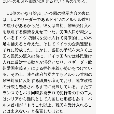
EUへの加盟を加速化させるというものである。
EU側のかなり譲歩した今回の提示内容の裏に
は、EUのリーダーであるドイツのメルケル首相
の焦りがあるからだ。彼女は当初、難民受け入れ
を歓迎する姿勢を見せていた。労働人口が減少し
ているドイツで難民を受け入れて将来的にこの不
足を補えると考えた。そしてドイツの企業連盟も
それに賛成した。しかし、当初の予想を大きく上
回る難民の流入の前に、ドイツ国内では移民受け
入れに反対する動きが活発となり、ペギーダ（欧
州愛国主義者）による拝外主義が勢いをつけてい
る。その上、連合政府与党内でもメルケル首相の
難民対策に反対する議員が増えており、連立政権
の分裂も懸念されるまでに発展している。またフ
ランスでもパリ同時多発テロで犯行者の中の二人
はシリアから難民として入国した形跡もあり、バ
ルス首相が「もうこれ以上、難民を受け入れるこ
とは出来ない」と発言したほどだ。