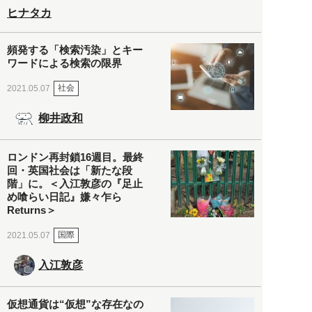
ヒナタカ
頻発する「検索汚染」とキー
ワードによる検索の限界
社会
2021.05.07
柳井政和
ロンドン再封鎖16週目。最終
回・英国社会は「新たな段
階」に。＜入江敦彦の『足止
め喰らい日記』嫌々乍ら
Returns＞
国際
2021.05.07
入江敦彦
仮想通貨は“仮想”な存在なの