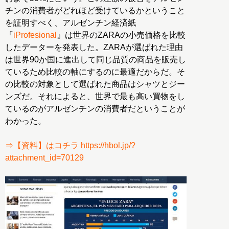
チンの消費者がどれほど受けているかということ
を証明すべく、アルゼンチン経済紙
『
iProfesional
』は世界のZARAの小売価格を比較
したデーターを発表した。ZARAが選ばれた理由
は世界90か国に進出して同じ品質の商品を販売し
ているため比較の軸にするのに最適だからだ。そ
の比較の対象として選ばれた商品はシャツとジー
ンズだ。それによると、世界で最も高い買物をし
ているのがアルゼンチンの消費者だということが
わかった。
⇒【資料】はコチラ https://hbol.jp/?
attachment_id=70129