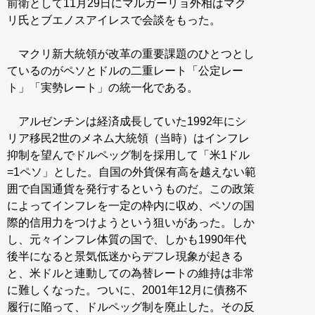
前衛として11月29日にマルガーリョ外相はマク
リ氏とブエノスアイレスで会談をもった。
マクリ新大統領が改革の重要課題のひとつとし
ているのがペソとドルの二重レート「公定レー
ト」「実勢レート」の統一化である。
アルゼンチンは経済成長していた1992年にシ
リア移民2世のメネム大統領（当時）はインフレ
抑制を望んでドルペッグ制を採用して「米1ドル
=1ペソ」とした。自国の外貨保有高を越えない範
囲で自国通貨を発行するというものだ。この政策
によってインフレを一定の枠内に収め、ペソの国
際的信用力をつけようという狙いがあった。しか
し、元々インフレ体質の国で、しかも1990年代
後半になると景気低迷からデフレ現象が起きる
と、米ドルと連動しての為替レートの維持は非常
に難しくなった。ついに、2001年12月に債務不
履行に陥って、ドルペッグ制を廃止した。その反