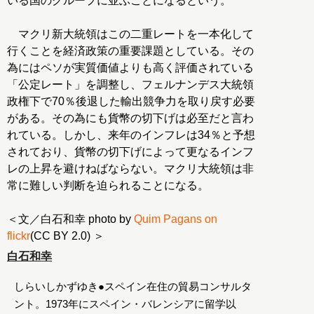
いる国のグループに並ぶことになるという。
マクリ新大統領はこの二重レートを一本化して
行くことを経済政策の重要課題としている。その
為にはペソが実質価値よりも高く評価されている
「公定レート」を調整し、フェルナンデス大統領
政権下で70％後退した輸出競争力を取り戻す必要
がある。その為にも貨幣の切下げは必至だと言わ
れている。しかし、来年のインフレは34％と予想
されており、貨幣の切下げによって更なるインフ
レの上昇を避けねばならない。マクリ大統領は非
常に難しい判断を迫られることになる。
＜文／白石和幸 photo by
Quim Pagans on
flickr
(CC BY 2.0) ＞
白石和幸
しらいしかずゆき●スペイン在住の貿易コンサルタ
ント。1973年にスペイン・バレンシアに留学以