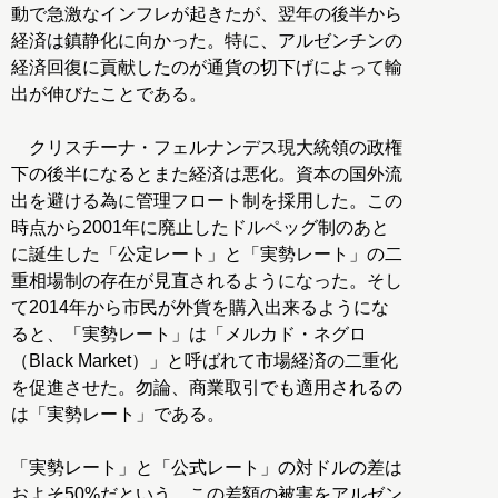
動で急激なインフレが起きたが、翌年の後半から
経済は鎮静化に向かった。特に、アルゼンチンの
経済回復に貢献したのが通貨の切下げによって輸
出が伸びたことである。
クリスチーナ・フェルナンデス現大統領の政権
下の後半になるとまた経済は悪化。資本の国外流
出を避ける為に管理フロート制を採用した。この
時点から2001年に廃止したドルペッグ制のあと
に誕生した「公定レート」と「実勢レート」の二
重相場制の存在が見直されるようになった。そし
て2014年から市民が外貨を購入出来るようにな
ると、「実勢レート」は「メルカド・ネグロ
（Black Market）」と呼ばれて市場経済の二重化
を促進させた。勿論、商業取引でも適用されるの
は「実勢レート」である。
「実勢レート」と「公式レート」の対ドルの差は
およそ50%だという。この差額の被害をアルゼン