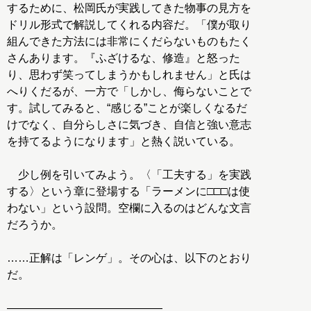
するために、松岡氏が実践してきた物事の見方を
ドリル形式で解説してくれる内容だ。「僕が取り
組んできた方法には非常にくだらないものもたく
さんあります。『ふざけるな、修造』と怒った
り、思わず笑ってしまうかもしれません」と氏は
へりくだるが、一方で「しかし、侮らないことで
す。試してみると、“感じる”ことが楽しくなるだ
けでなく、自分らしさに気づき、自信と強い意志
を持てるようになります」と熱く説いている。
少し例を引いてみよう。〈「工夫する」を実践
する〉という章に登場する「ラーメンに□□□は使
わない」という設問。空欄に入るのはどんな文言
だろうか。
……正解は「レンゲ」。その心は、以下のとおり
だ。
――――――――――――――