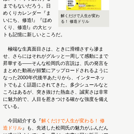
までもないだろう。日
めくりカレンダー『ま
解くだけで人生が変わ
いにち、修造!』『ほめ
る！ 修造ドリル
くり、修造!』の大ヒッ
トも記憶に新しいところだ。
極端な生真面目さは、ときに滑稽さすら滲ま
せ、さらにはそれがグルッと一周して感動にまで
昇華する――そんな松岡氏の言説は、氏の発言を
まとめた動画が頻繁にアップロードされるように
なった2000年代後半あたりから、インターネッ
トでもよく話題にされてきた。多少シュールなと
ころはあるが、突き抜けた熱血さ、誠実さは非常
に魅力的で、人目を惹きつける確かな強度を備え
ている。
今回紹介する『
解くだけで人生が変わる！ 修
造ドリル
』も、先述した松岡氏の魅力がふんだん