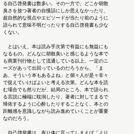
る自己啓発書は数多い。その一方で、どこか胡散
臭さを放つ著者の自慢話にしか思えなかったり、
超自然的な視点やエピソードが当たり前のように
語られて意味不明だったりする自己啓発書も少な
くない。
とはいえ、本は読み手次第で有益にも無益にも
なるもの。どんなに胡散臭いと感じるような本で
も商業刊行物として流通している以上、一定のニ
ーズがあって出回っているのだろうから、「ま
あ、そういう本もあるよね」と個々人が是々非々
で捉えていけばよいと考える次第。どんな本を読
む場合でも然りだが、結局のところ、本で語られ
る言説に極端に耽溺したり、著者に対してまるで
帰依するように心酔したりすることなく、本との
距離感を意識しながら読み進めていくことが重要
なのだろう。
自己啓発書は、有り体に言ってしまえば「より