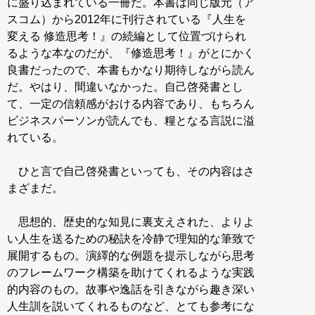
に盛り込まれている一冊だ。本書は同じ版元（ア
スコム）から2012年に刊行されている『人生を
変える 修造思考！』の続編として位置づけられ
るような本なのだが、『修造思考！』がとにかく
良書だったので、本書もかなり期待しながら読ん
だ。やはり、間違いなかった。自己啓発書とし
て、一定の信頼感がおける内容であり、もちろん
ビジネスパーソンが読んでも、糧となる言説に溢
れている。
ひと言で自己啓発書といっても、その内容はさ
まざまだ。
思想的、歴史的な知見に裏支えされた、よりよ
い人生を送るための秘訣を冷静で理知的な筆致で
展開するもの。演繹的な例題を提示しながら思考
のフレームワーク構築を助けてくれるような実践
的内容のもの。故事や逸話を引きながら趣き深い
人生訓を説いてくれるものなど、とても参考にな