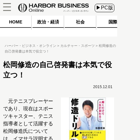
▶PC版
HOME
政治・経済
社会
国際
ハーバー・ビジネス・オンライン
カルチャー・スポーツ
松岡修造の
自己啓発書は本気で役立つ！
松岡修造の自己啓発書は本気で役
立つ！
2015.12.01
元テニスプレーヤー
であり、現在はスポー
ツキャスター、テニス
指導者として活躍する
松岡修造氏について
は、イマサラ説明する