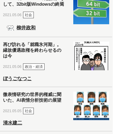
して、32bit版Windowsの終焉
社会
2021.05.06
柳井政和
再び訪れる「就職氷河期」。
縁故優遇政権を終わらせるの
は今
政治・経済
2021.05.06
ぼうごなつこ
微表情研究の世界的権威に聞
いた、AI表情分析技術の展望
社会
2021.05.05
清水建二