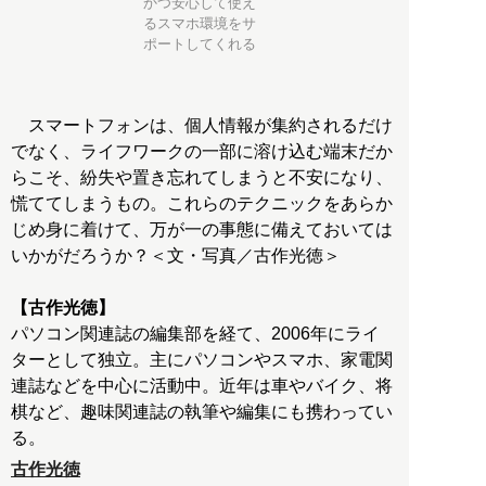
かつ安心して使え
るスマホ環境をサ
ポートしてくれる
スマートフォンは、個人情報が集約されるだけ
でなく、ライフワークの一部に溶け込む端末だか
らこそ、紛失や置き忘れてしまうと不安になり、
慌ててしまうもの。これらのテクニックをあらか
じめ身に着けて、万が一の事態に備えておいては
いかがだろうか？＜文・写真／古作光徳＞
【古作光徳】
パソコン関連誌の編集部を経て、2006年にライ
ターとして独立。主にパソコンやスマホ、家電関
連誌などを中心に活動中。近年は車やバイク、将
棋など、趣味関連誌の執筆や編集にも携わってい
る。
古作光徳