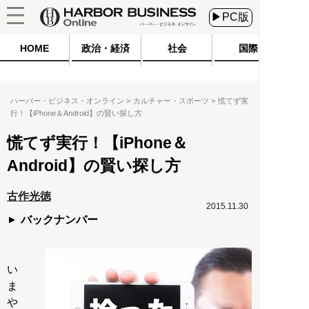
▶PC版
HOME
政治・経済
社会
国際
ハーバー・ビジネス・オンライン
カルチャー・スポーツ
慌てず実
行！【iPhone＆Android】の賢い探し方
慌てず実行！【iPhone＆
Android】の賢い探し方
古作光徳
2015.11.30
バックナンバー
い
ま
や