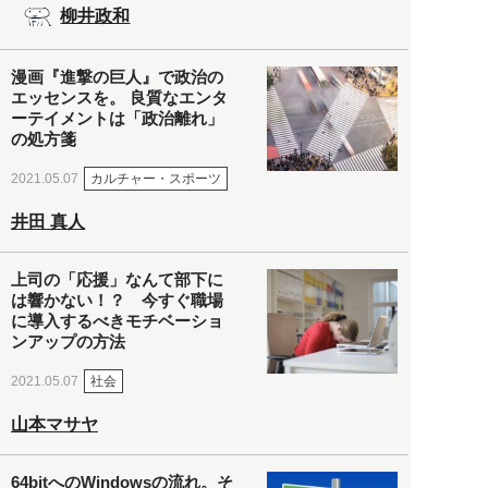
柳井政和
漫画『進撃の巨人』で政治の
エッセンスを。 良質なエンタ
ーテイメントは「政治離れ」
の処方箋
カルチャー・スポーツ
2021.05.07
井田 真人
上司の「応援」なんて部下に
は響かない！？ 今すぐ職場
に導入するべきモチベーショ
ンアップの方法
社会
2021.05.07
山本マサヤ
64bitへのWindowsの流れ。そ