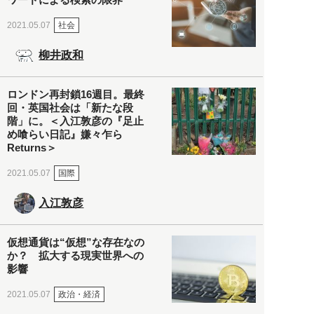
社会
2021.05.07
柳井政和
ロンドン再封鎖16週目。最終
回・英国社会は「新たな段
階」に。＜入江敦彦の『足止
め喰らい日記』嫌々乍ら
Returns＞
国際
2021.05.07
入江敦彦
仮想通貨は“仮想”な存在なの
か？ 拡大する現実世界への
影響
政治・経済
2021.05.07