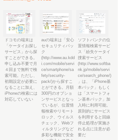
ドコモの端末は
auの端末は「安心
ソフトバンクの位
「ケータイお探し
セキュリティパッ
置情報検索サービ
サービス」から探
ク
ス「紛失ケータイ
すことができる。
(http://www.au.kdd
捜索サービス
申し込み不要で月
i.com/mobile/servi
(http://www.softba
４回まで無料で検
ce/smartphone/sa
nk.jp/mobile/servi
索可能。ただし、
fety/security-
ce/search_phone/)
初期設定が必要に
pack/)から探すこ
」は、「iPhone基
なることに加え、
とができる。月額
本パック」もしく
iPhoneの検索には
300円のオプショ
は「スマートフォ
対応していない
ンサービスとなっ
ン基本パック」加
ているが、位置情
入時に利用可能。
報検索やリモート
原則的にサービス
ロック、ウイルス
を利用すると回線
チェック、Webフ
停止処理が実施さ
ィルタリングなど
れる点に注意が必
多彩な機能で安全
要だ