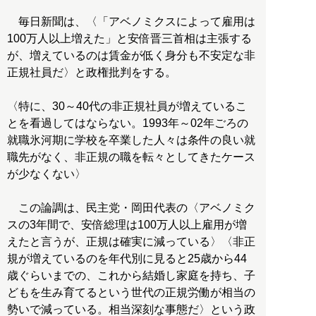
毎日新聞は、〈「アベノミクスによって雇用は
100万人以上増えた」と安倍晋三首相は主張する
が、増えているのは賃金が低く身分も不安定な非
正規社員だ〉と政権批判をする。
〈特に、30～40代の非正規社員が増えているこ
とを看過してはならない。1993年～02年ごろの
就職氷河期に学校を卒業した人々は条件の良い就
職先がなく、非正規の職を転々としてきたケース
が少なくない〉
この論調は、民主党・岡田代表の〈アベノミク
スの3年間で、安倍総理は100万人以上雇用が増
えたと言うが、正規は確実に減っている〉〈非正
規が増えているのを年代別に見ると25歳から44
歳ぐらいまでの、これから結婚し家庭を持ち、子
どもを生み育てるという世代の正規労働が相当の
勢いで減っている。相当深刻な事態だ〉という政