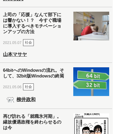
上司の「応援」なんて部下に
は響かない！？ 今すぐ職場
に導入するべきモチベーショ
ンアップの方法
社会
2021.05.07
山本マサヤ
64bitへのWindowsの流れ。そ
して、32bit版Windowsの終焉
社会
2021.05.06
柳井政和
再び訪れる「就職氷河期」。
縁故優遇政権を終わらせるの
は今