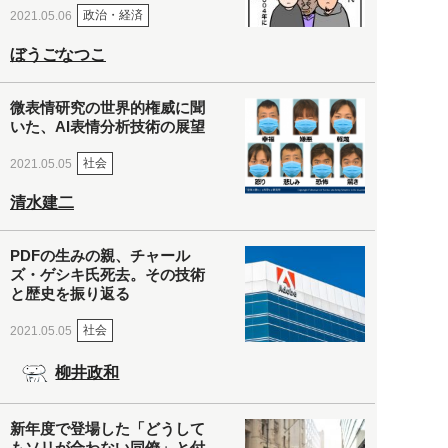
政治・経済
2021.05.06
ぼうごなつこ
微表情研究の世界的権威に聞
いた、AI表情分析技術の展望
社会
2021.05.05
清水建二
PDFの生みの親、チャール
ズ・ゲシキ氏死去。その技術
と歴史を振り返る
社会
2021.05.05
柳井政和
新年度で登場した「どうして
もソリが合わない同僚」と付