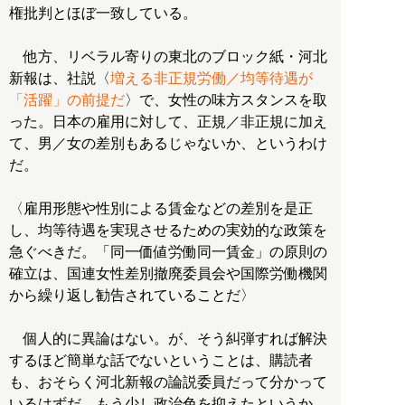
権批判とほぼ一致している。
他方、リベラル寄りの東北のブロック紙・河北
新報は、社説〈
増える非正規労働／均等待遇が
「活躍」の前提だ
〉で、女性の味方スタンスを取
った。日本の雇用に対して、正規／非正規に加え
て、男／女の差別もあるじゃないか、というわけ
だ。
〈雇用形態や性別による賃金などの差別を是正
し、均等待遇を実現させるための実効的な政策を
急ぐべきだ。「同一価値労働同一賃金」の原則の
確立は、国連女性差別撤廃委員会や国際労働機関
から繰り返し勧告されていることだ〉
個人的に異論はない。が、そう糾弾すれば解決
するほど簡単な話でないということは、購読者
も、おそらく河北新報の論説委員だって分かって
いるはずだ。もう少し政治色を抑えたというか、