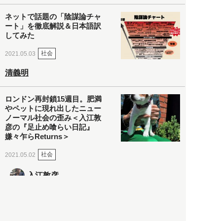
ネットで話題の「陰謀論チャ
ート」を徹底解説＆日本語訳
してみた
社会
2021.05.03
清義明
ロンドン再封鎖15週目。肥満
やペットに現れ出したニュー
ノーマル社会の歪み＜入江敦
彦の『足止め喰らい日記』
嫌々乍らReturns＞
社会
2021.05.02
入江敦彦
「ケーキの出前」に「高級ブ
ランドのサブスク」も――コ