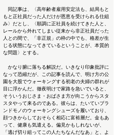
同記事は、〈高年齢者雇用安定法も、結局もと
もと正社員だった人だけが恩恵を受けられる仕組
み〉だとし、〈順調に正社員を続けてきた人と、
レールから外れてしまい従来から非正社員だった
人との間で、「非正規」の枠の中でも、格差が生
じる状態になってきているということが、本質的
な問題〉とする。
かなり腑に落ちる解説だ。いきなり印象批評に
なって恐縮だが、この記事を読んで、明け方の公
園を大股でウォーキングする初老の夫婦の群れが
目に浮かんだ。徹夜明けで家路を急いでいると、
そういうおじさま・おばさま方が向こうからスタ
スタやって来るのである。彼らは、たいていブラ
ンドモノのウォーキングシューズを履いており、
顔つきからしておそらく相応に富裕層だ。金もあ
って、健康も気遣える。偏見かもしれないが、
「逃げ切り組ってこの人たちなんだなあ」と、よ