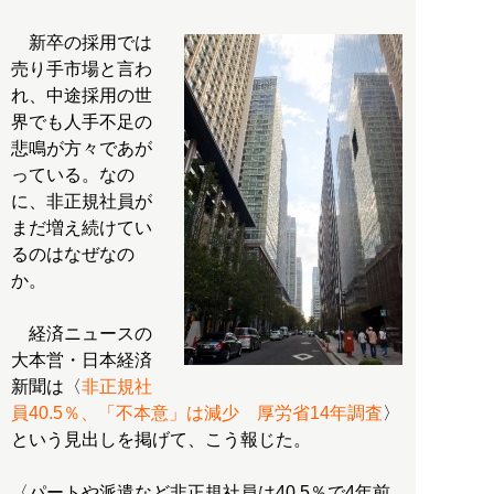
新卒の採用では
売り手市場と言わ
れ、中途採用の世
界でも人手不足の
悲鳴が方々であが
っている。なの
に、非正規社員が
まだ増え続けてい
るのはなぜなの
か。
経済ニュースの
大本営・日本経済
新聞は〈
非正規社
員40.5％、「不本意」は減少 厚労省14年調査
〉
という見出しを掲げて、こう報じた。
〈パートや派遣など非正規社員は40.5％で4年前