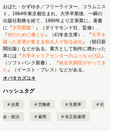
おばた・かずゆき／フリーライター、コラムニス
ト。1964年東京都生まれ。大学卒業後、一瞬の
出版社勤務を経て、1989年より文筆業に。著書
に『
大学図鑑！
』（ダイヤモンド社、監修）、
『
何のために働くか
』（幻冬舎文庫）、『
大手を
蹴った若者が集まる知る人ぞ知る会社
』（朝日新
聞出版）などがある。裏方として制作に携わった
本には『
大学キャリアセンターのぶっちゃけ話
』
（ソフトバンク新書）、『
統合失調症がやってき
た
』（イースト・プレス）などがある。
オバタカズユキ
ハッシュタグ
企業
労働者
失業率
社
会・政治
雇用
非正規雇用