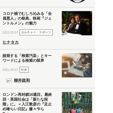
コロナ禍でむしろ沁みる「全
員悪人」の祭典。映画『ジェ
ントルメン』の魅力
カルチャー・スポーツ
2021.05.07
ヒナタカ
頻発する「検索汚染」とキー
ワードによる検索の限界
社会
2021.05.07
柳井政和
ロンドン再封鎖16週目。最終
回・英国社会は「新たな段
階」に。＜入江敦彦の『足止
め喰らい日記』嫌々乍ら