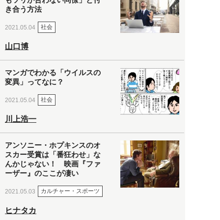
き合う方法
社会
2021.05.04
山口博
マンガでわかる「ウイルスの
変異」ってなに？
社会
2021.05.04
川上浩一
アンソニー・ホプキンスのオ
スカー受賞は「番狂わせ」な
んかじゃない！ 映画『ファ
ーザー』のここが凄い
カルチャー・スポーツ
2021.05.03
ヒナタカ