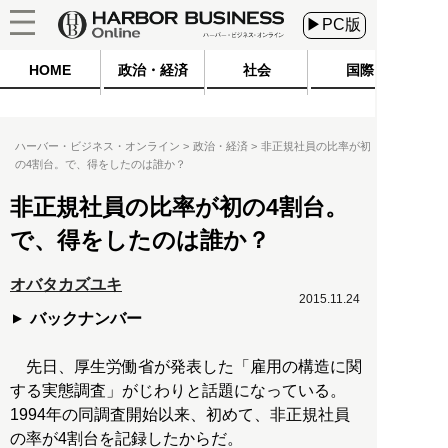
▶PC版
HOME
政治・経済
社会
国際
ハーバー・ビジネス・オンライン
政治・経済
非正規社員の比率が初
の4割台。で、得をしたのは誰か？
非正規社員の比率が初の4割台。
で、得をしたのは誰か？
オバタカズユキ
2015.11.24
バックナンバー
先日、厚生労働省が発表した「雇用の構造に関
する実態調査」がじわりと話題になっている。
1994年の同調査開始以来、初めて、非正規社員
の率が4割台を記録したからだ。