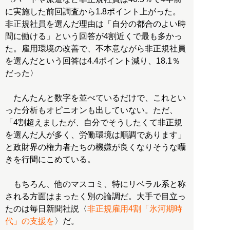
に実施した前回調査から1.8ポイント上がった。
非正規社員を選んだ理由は「自分の都合のよい時
間に働ける」という回答が4割近くで最も多かっ
た。雇用環境の改善で、不本意ながら非正規社員
を選んだという回答は4.4ポイント減り、18.1％
だった〉
たんたんと数字を並べているだけで、これとい
った分析もオピニオンも出していない。ただ、
「4割超えましたが、自分でそうしたくて非正規
を選んだ人が多く、労働環境は順調であります」
と政財界の権力者たちの機嫌が良くなりそうな囁
きを行間にこめている。
もちろん、他のマスコミ、特にリベラル系と称
される方面はまったく別の論調だ。大手で目立っ
たのは毎日新聞社説〈
非正規雇用4割「氷河期時
代」の支援を
〉だ。