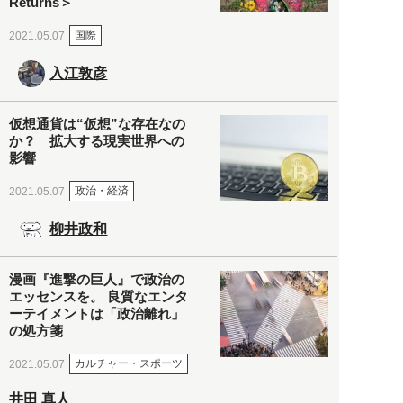
Returns＞
国際
2021.05.07
入江敦彦
仮想通貨は“仮想”な存在なの
か？ 拡大する現実世界への
影響
政治・経済
2021.05.07
柳井政和
漫画『進撃の巨人』で政治の
エッセンスを。 良質なエンタ
ーテイメントは「政治離れ」
の処方箋
カルチャー・スポーツ
2021.05.07
井田 真人