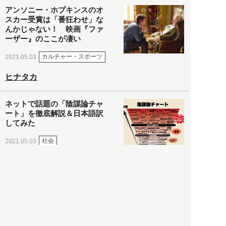
アンソニー・ホプキンスのオ
スカー受賞は「番狂わせ」な
んかじゃない！ 映画『ファ
ーザー』のここが凄い
カルチャー・スポーツ
2021.05.03
ヒナタカ
ネットで話題の「陰謀論チャ
ート」を徹底解説＆日本語訳
してみた
社会
2021.05.03
清義明
ロンドン再封鎖15週目。肥満
やペットに現れ出したニュー
ノーマル社会の歪み＜入江敦
彦の『足止め喰らい日記』