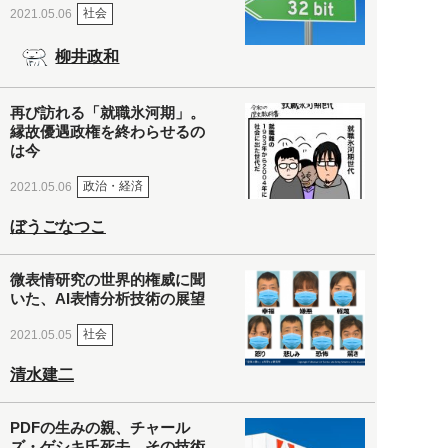
社会
2021.05.06
柳井政和
再び訪れる「就職氷河期」。
縁故優遇政権を終わらせるの
は今
政治・経済
2021.05.06
ぼうごなつこ
微表情研究の世界的権威に聞
いた、AI表情分析技術の展望
社会
2021.05.05
清水建二
PDFの生みの親、チャール
ズ・ゲシキ氏死去。その技術