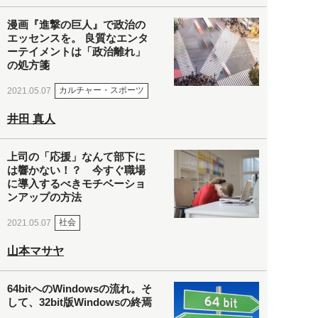
漫画『進撃の巨人』で政治の
エッセンスを。 良質なエンタ
ーテイメントは「政治離れ」
の処方箋
カルチャー・スポーツ
2021.05.07
井田 真人
上司の「応援」なんて部下に
は響かない！？ 今すぐ職場
に導入するべきモチベーショ
ンアップの方法
社会
2021.05.07
山本マサヤ
64bitへのWindowsの流れ。そ
して、32bit版Windowsの終焉