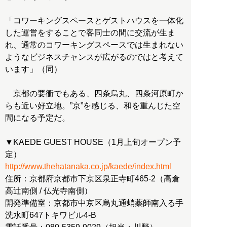
「コワーキングスペースとゲストハウスを一体化
した運営をすることで客同士の間に交流が生ま
れ、通常のコワーキングスペースでは生まれない
ようなビジネスチャンスが広がるのではと考えて
います」（同）
京都の要衝でもある、四条烏丸、四条河原町か
らも近い好立地。”京”を感じる、和を重んじた空
間になる予定だ。
▼KAEDE GUEST HOUSE（1月上旬オープン予
http://www.thehatanaka.co.jp/kaede/index.html
住所：京都府京都市下京区泉正寺町465-2（高倉
高辻南側 / 仏光寺南側）
開発準備室：京都市中京区烏丸通蛸薬師南入る手
洗水町647トキワビル4-B