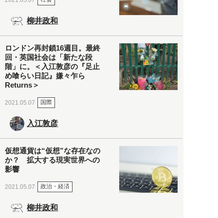
柳井政和
ロンドン再封鎖16週目。最終
回・英国社会は「新たな段
階」に。＜入江敦彦の『足止
め喰らい日記』嫌々乍ら
Returns＞
国際
2021.05.07
入江敦彦
仮想通貨は“仮想”な存在なの
か？ 拡大する現実世界への
影響
政治・経済
2021.05.07
柳井政和