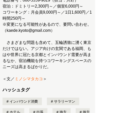
電話番号：080-5359-9029（担当：川野）
宿泊：ドミトリー2,300円～／個室6,000円～
コワーキング：月会員9,000円～／1日1,600円／1
時間250円～
※変更になる可能性があるので、要問い合わせ。
（kaede.kyoto@gmail.com）
さまざまな問題も含めて、五輪誘致に湧く東京
だけではない。アジア向けの玄関である福岡、も
はや世界に冠たる京都とインバウンド需要が高ま
るなか、宿泊機能を持つコワーキングスペースの
ニーズは高まるばかりだ。
＜文／
ミノシマタカコ
＞
ハッシュタグ
インバウンド消費
サラリーマン
ホテル
出張
地方
地方