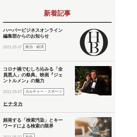
新着記事
ハーバービジネスオンライン
編集部からのお知らせ
政治・経済
2021.05.07
コロナ禍でむしろ沁みる「全
員悪人」の祭典。映画『ジェ
ントルメン』の魅力
カルチャー・スポーツ
2021.05.07
ヒナタカ
頻発する「検索汚染」とキー
ワードによる検索の限界
社会
2021.05.07