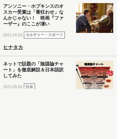
アンソニー・ホプキンスのオ
スカー受賞は「番狂わせ」な
んかじゃない！ 映画『ファ
ーザー』のここが凄い
カルチャー・スポーツ
2021.05.03
ヒナタカ
ネットで話題の「陰謀論チャ
ート」を徹底解説＆日本語訳
してみた
社会
2021.05.03
清義明
ロンドン再封鎖15週目。肥満
やペットに現れ出したニュー
ノーマル社会の歪み＜入江敦
彦の『足止め喰らい日記』