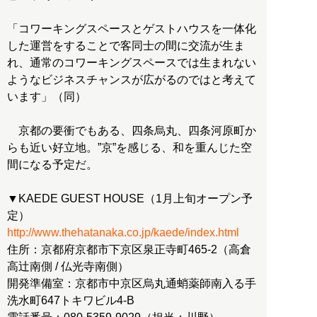
「コワーキングスペースとゲストハウスを一体化
した運営をすることで客同士の間に交流が生ま
れ、通常のコワーキングスペースでは生まれない
ようなビジネスチャンスが広がるのではと考えて
います」（同）
京都の要衝でもある、四条烏丸、四条河原町か
らも近い好立地。”京”を感じる、和を重んじた空
間になる予定だ。
▼KAEDE GUEST HOUSE（1月上旬オープン予
http://www.thehatanaka.co.jp/kaede/index.html
住所：京都府京都市下京区泉正寺町465-2（高倉
高辻南側 / 仏光寺南側）
開発準備室：京都市中京区烏丸通蛸薬師南入る手
洗水町647トキワビル4-B