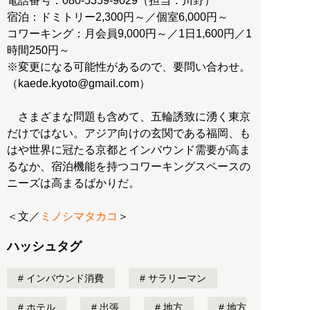
電話番号：080-5359-9029（担当：川野）
宿泊：ドミトリー2,300円～／個室6,000円～
コワーキング：月会員9,000円～／1日1,600円／1
時間250円～
※変更になる可能性があるので、要問い合わせ。
（kaede.kyoto@gmail.com）
さまざまな問題も含めて、五輪誘致に湧く東京
だけではない。アジア向けの玄関である福岡、も
はや世界に冠たる京都とインバウンド需要が高ま
るなか、宿泊機能を持つコワーキングスペースの
ニーズは高まるばかりだ。
＜文／
ミノシマタカコ
＞
ハッシュタグ
インバウンド消費
サラリーマン
ホテル
出張
地方
地方