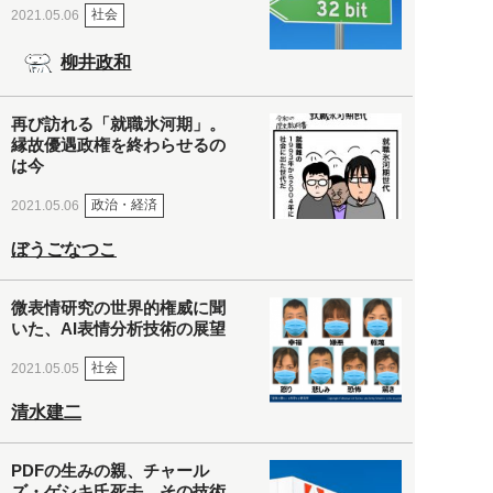
社会
2021.05.06
柳井政和
再び訪れる「就職氷河期」。
縁故優遇政権を終わらせるの
は今
政治・経済
2021.05.06
ぼうごなつこ
微表情研究の世界的権威に聞
いた、AI表情分析技術の展望
社会
2021.05.05
清水建二
PDFの生みの親、チャール
ズ・ゲシキ氏死去。その技術