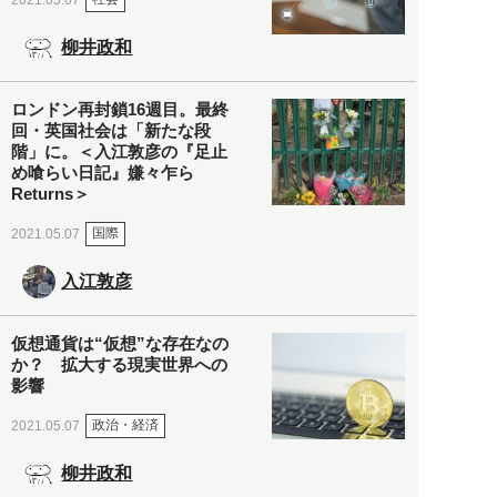
柳井政和
ロンドン再封鎖16週目。最終
回・英国社会は「新たな段
階」に。＜入江敦彦の『足止
め喰らい日記』嫌々乍ら
Returns＞
国際
2021.05.07
入江敦彦
仮想通貨は“仮想”な存在なの
か？ 拡大する現実世界への
影響
政治・経済
2021.05.07
柳井政和