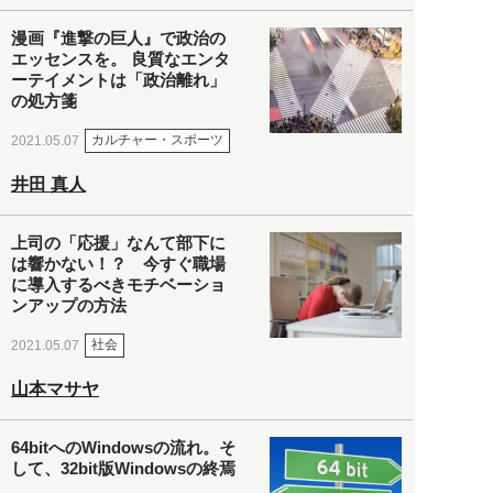
漫画『進撃の巨人』で政治の
エッセンスを。 良質なエンタ
ーテイメントは「政治離れ」
の処方箋
カルチャー・スポーツ
2021.05.07
井田 真人
上司の「応援」なんて部下に
は響かない！？ 今すぐ職場
に導入するべきモチベーショ
ンアップの方法
社会
2021.05.07
山本マサヤ
64bitへのWindowsの流れ。そ
して、32bit版Windowsの終焉