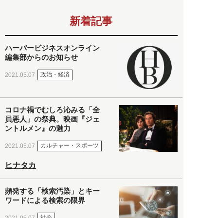
新着記事
ハーバービジネスオンライン
編集部からのお知らせ
政治・経済
2021.05.07
コロナ禍でむしろ沁みる「全
員悪人」の祭典。映画『ジェ
ントルメン』の魅力
カルチャー・スポーツ
2021.05.07
ヒナタカ
頻発する「検索汚染」とキー
ワードによる検索の限界
社会
2021.05.07