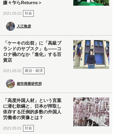
嫌々乍らReturns＞
社会
2021.05.02
入江敦彦
「ケーキの出前」に「高級ブ
ランドのサブスク」も――コ
ロナ禍のなか「進化」する百
貨店
政治・経済
2021.05.02
都市商業研究所
「高度外国人材」という言葉
に潜む欺瞞と、日本が搾取し
依存する圧倒的多数の外国人
労働者の実像とは？
社会
2021.05.01