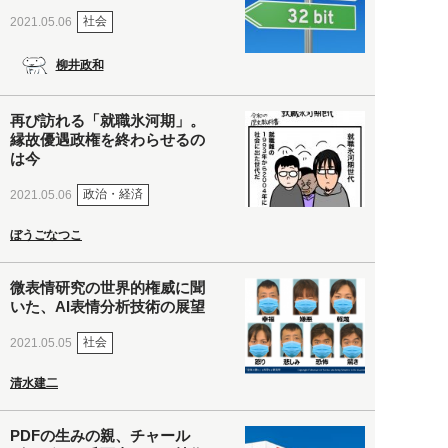
社会
2021.05.06
柳井政和
再び訪れる「就職氷河期」。
縁故優遇政権を終わらせるの
は今
政治・経済
2021.05.06
ぼうごなつこ
微表情研究の世界的権威に聞
いた、AI表情分析技術の展望
社会
2021.05.05
清水建二
PDFの生みの親、チャール