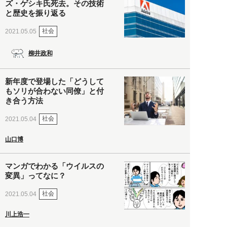
ズ・ゲシキ氏死去。その技術
と歴史を振り返る
社会
2021.05.05
柳井政和
新年度で登場した「どうして
もソリが合わない同僚」と付
き合う方法
社会
2021.05.04
山口博
マンガでわかる「ウイルスの
変異」ってなに？
社会
2021.05.04
川上浩一