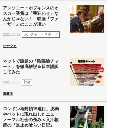
アンソニー・ホプキンスのオ
スカー受賞は「番狂わせ」な
んかじゃない！ 映画『ファ
ーザー』のここが凄い
カルチャー・スポーツ
2021.05.03
ヒナタカ
ネットで話題の「陰謀論チャ
ート」を徹底解説＆日本語訳
してみた
社会
2021.05.03
清義明
ロンドン再封鎖15週目。肥満
やペットに現れ出したニュー
ノーマル社会の歪み＜入江敦
彦の『足止め喰らい日記』