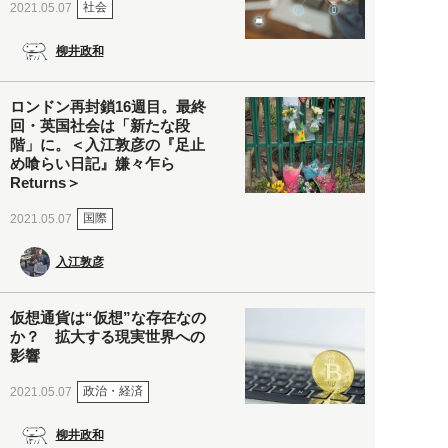
社会
2021.05.07
柳井政和
ロンドン再封鎖16週目。最終
回・英国社会は「新たな段
階」に。＜入江敦彦の『足止
め喰らい日記』嫌々乍ら
Returns＞
国際
2021.05.07
入江敦彦
仮想通貨は“仮想”な存在なの
か？ 拡大する現実世界への
影響
政治・経済
2021.05.07
柳井政和