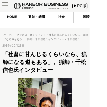
▶PC版
HOME
政治・経済
社会
国際
ハーバー・ビジネス・オンライン
「社畜に甘んじるくらいなら、猟師
になる道もある」。猟師・千松信也氏インタビュー
千松信也氏
2015年10月23日
「社畜に甘んじるくらいなら、猟
師になる道もある」。猟師・千松
信也氏インタビュー