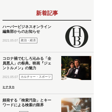
新着記事
ハーバービジネスオンライン
編集部からのお知らせ
政治・経済
2021.05.07
コロナ禍でむしろ沁みる「全
員悪人」の祭典。映画『ジェ
ントルメン』の魅力
カルチャー・スポーツ
2021.05.07
ヒナタカ
頻発する「検索汚染」とキー
ワードによる検索の限界