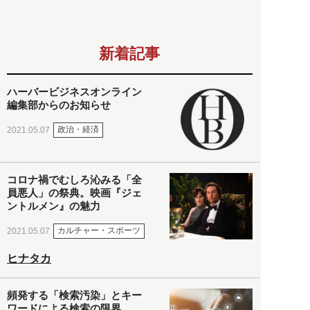
新着記事
ハーバービジネスオンライン
編集部からのお知らせ
政治・経済
2021.05.07
コロナ禍でむしろ沁みる「全
員悪人」の祭典。映画『ジェ
ントルメン』の魅力
カルチャー・スポーツ
2021.05.07
ヒナタカ
頻発する「検索汚染」とキー
ワードによる検索の限界