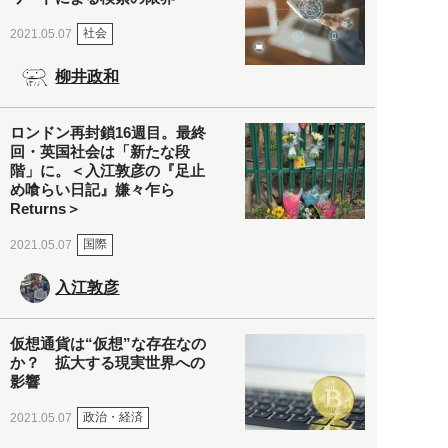
社会
2021.05.07
柳井政和
ロンドン再封鎖16週目。最終
回・英国社会は「新たな段
階」に。＜入江敦彦の『足止
め喰らい日記』嫌々乍ら
Returns＞
国際
2021.05.07
入江敦彦
仮想通貨は“仮想”な存在なの
か？ 拡大する現実世界への
影響
政治・経済
2021.05.07