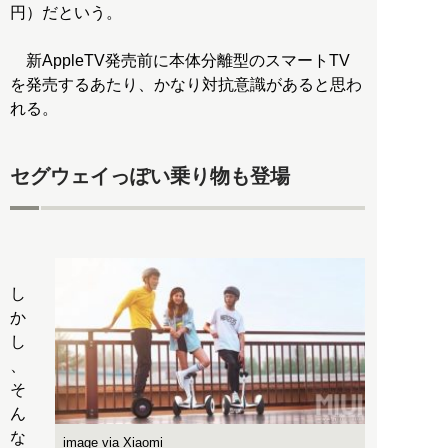
円）だという。
新AppleTV発売前に本体分離型のスマートTV
を発売するあたり、かなり対抗意識があると思わ
れる。
セグウェイっぽい乗り物も登場
し
か
し
、
そ
ん
な
image via Xiaomi