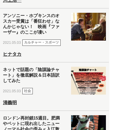
川上浩一
アンソニー・ホプキンスのオ
スカー受賞は「番狂わせ」な
んかじゃない！ 映画『ファ
ーザー』のここが凄い
カルチャー・スポーツ
2021.05.03
ヒナタカ
ネットで話題の「陰謀論チャ
ート」を徹底解説＆日本語訳
してみた
社会
2021.05.03
清義明
ロンドン再封鎖15週目。肥満
やペットに現れ出したニュー
ノーマル社会の歪み＜入江敦