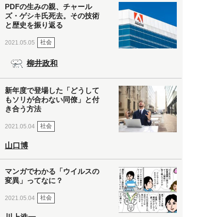
PDFの生みの親、チャール
ズ・ゲシキ氏死去。その技術
と歴史を振り返る
社会
2021.05.05
柳井政和
新年度で登場した「どうして
もソリが合わない同僚」と付
き合う方法
社会
2021.05.04
山口博
マンガでわかる「ウイルスの
変異」ってなに？
社会
2021.05.04