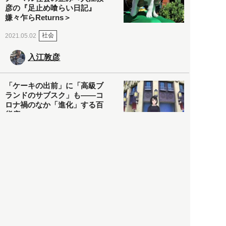
彦の『足止め喰らい日記』
嫌々乍らReturns＞
社会
2021.05.02
入江敦彦
「ケーキの出前」に「高級ブ
ランドのサブスク」も――コ
ロナ禍のなか「進化」する百
貨店
政治・経済
2021.05.02
都市商業研究所
「高度外国人材」という言葉
に潜む欺瞞と、日本が搾取し
依存する圧倒的多数の外国人
労働者の実像とは？