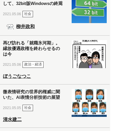
して、32bit版Windowsの終焉
社会
2021.05.06
柳井政和
再び訪れる「就職氷河期」。
縁故優遇政権を終わらせるの
は今
政治・経済
2021.05.06
ぼうごなつこ
微表情研究の世界的権威に聞
いた、AI表情分析技術の展望
社会
2021.05.05
清水建二