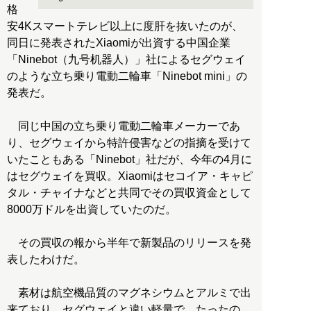
格
安4Kスマートテレビ以上に度肝を抜いたのが、
同日に発表されたXiaomiが出資する中国企業
「Ninebot（九号机器人）」社によるセグウェイ
のような立ち乗り電動二輪車「Ninebot mini」の
発表だ。
同じ中国の立ち乗り電動二輪車メーカーであ
り、セグウェイから特許侵害などの指摘を受けて
いたこともある「Ninebot」社だが、今年の4月に
はセグウェイを買収。Xiaomiはセコイア・キャピ
タル・チャイナなどと共同でその買収資金として
8000万ドルを出資していたのだ。
その買収の報から半年で新製品のリリースを発
表したわけだ。
素材は航空機品質のマグネシウムとアルミで出
来ており、セグウェイと違い軽量で、たったの