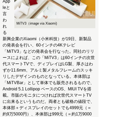
App
leと
言
わ
MiTV3（image via Xiaomi)
れ
る
新興企業のXiaomi（小米科技）が19日、新製品
の発表会を行い、60インチの4Kテレビ
「MiTV3」などの発表会を行なった。同社のリリ
ースによれば、この「MiTV3」は60インチの次世
代スマートTVで、ディプレイはLG製、厚さはわ
ずか11.6mm、アルミ製メタルフレームのスッキ
リしたデザインのものとなっている。本体部は
「MiTVBar」として単体でも販売されるもので、
Android 5.1 Lollipop ベースのOS、MIUI TVを搭
載。市販のモニタにつければ次世代スマートTV
に出来るというものだ。両者とも破格の値段で、
本体部＋ディスプレイのセットでも4999元（＝
約9万5000円）、本体部は999元（＝約1万9000