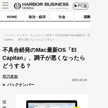
▶PC版
HOME
政治・経済
社会
国際
ハーバー・ビジネス・オンライン
科学
不具合続発のMac最新OS「El
Capitan」、調子が悪くなったらどうする？
不具合続発のMac最新OS「El
Capitan」、調子が悪くなったら
どうする？
功刀友如
2015.10.19
バックナンバー
現
地