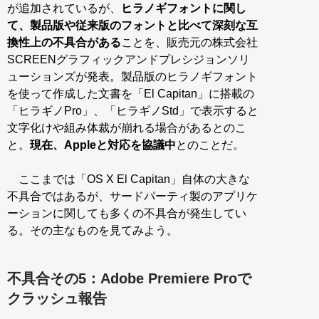
が追加されているが、
ヒラノギフォントに関し
て、製品版や従来版のフォントと比べて深刻な互
換性上の不具合がある
ことを、販売元の株式会社
SCREENグラフィックアンドプレシジョンソリ
ューションズが発表。製品版のヒラノギフォント
を使って作成した文書を「El Capitan」に搭載の
「ヒラギノPro」、「ヒラギノStd」で表示すると
文字化けや組み体裁が崩れる場合があるとのこ
と。
現在、Appleと対応を協議中
とのことだ。
ここまでは「OS X El Capitan」自体の大きな
不具合ではあるが、サードパーティ製のアプリケ
ーションに関しても多くの不具合が発生してい
る。その主なものを見てみよう。
不具合その5：Adobe Premiere Proで
クラッシュ報告