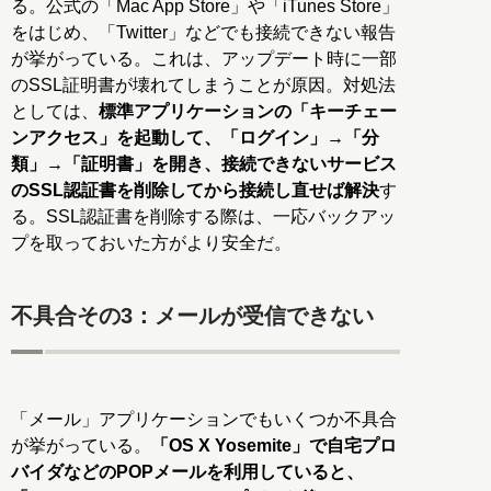
る。公式の「Mac App Store」や「iTunes Store」
をはじめ、「Twitter」などでも接続できない報告
が挙がっている。これは、アップデート時に一部
のSSL証明書が壊れてしまうことが原因。対処法
としては、
標準アプリケーションの「キーチェー
ンアクセス」を起動して、「ログイン」→「分
類」→「証明書」を開き、接続できないサービス
のSSL認証書を削除してから接続し直せば解決
す
る。SSL認証書を削除する際は、一応バックアッ
プを取っておいた方がより安全だ。
不具合その3：メールが受信できない
「メール」アプリケーションでもいくつか不具合
が挙がっている。
「OS X Yosemite」で自宅プロ
バイダなどのPOPメールを利用していると、