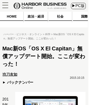
▶PC版
HOME
政治・経済
社会
国際
ハーバー・ビジネス・オンライン
科学
Mac新OS「OS X El Capita
n」無償アップデート開始。ここが変わった！
Mac新OS「OS X El Capitan」無
償アップデート開始。ここが変わ
った！
功刀友如
2015.10.15
バックナンバー
201
5年