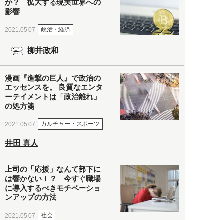
か？ 拡大する現実世界への
影響
政治・経済
2021.05.07
柳井政和
漫画『進撃の巨人』で政治の
エッセンスを。 良質なエンタ
ーテイメントは「政治離れ」
の処方箋
カルチャー・スポーツ
2021.05.07
井田 真人
上司の「応援」なんて部下に
は響かない！？ 今すぐ職場
に導入するべきモチベーショ
ンアップの方法
社会
2021.05.07