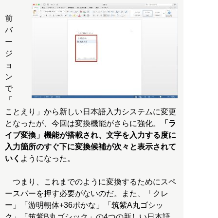
前
バ
ー
ジ
ョ
ン
で
「
ことえり」から新しい日本語入力システムに変更
となったが、今回は変換機能がさらに強化。
「ラ
イブ変換」機能が搭載され、文字を入力する度に
入力箇所のすぐ下に変換候補が次々と表示されて
いく
ようになった。
つまり、これまでのように変換するためにスペ
ースバーを押す必要がないのだ。また、「クレ
ー」「游明朝体+36ポかな」「筑紫A丸ゴシッ
ク」「筑紫B丸ゴシック」の4つの新しい日本語