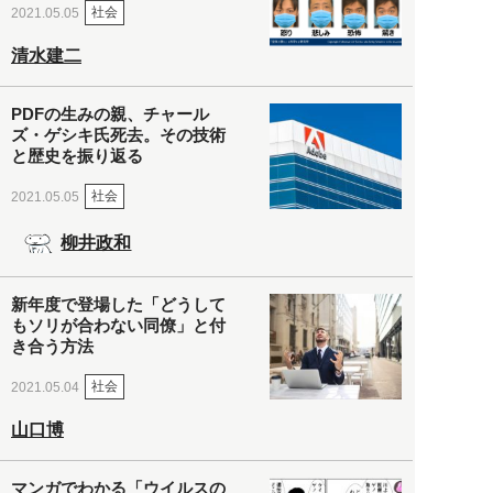
社会
2021.05.05
清水建二
PDFの生みの親、チャール
ズ・ゲシキ氏死去。その技術
と歴史を振り返る
社会
2021.05.05
柳井政和
新年度で登場した「どうして
もソリが合わない同僚」と付
き合う方法
社会
2021.05.04
山口博
マンガでわかる「ウイルスの