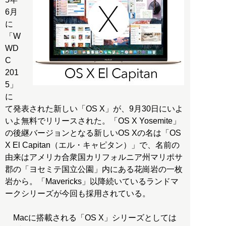
6月
に
「W
WD
C
201
5」
に
て発表された新しい「OS X」が、9月30日にいよ
いよ無料でリリースされた。「OS X Yosemite」
の後継バージョンとなる新しいOS Xの名は「OS
X El Capitan（エル・キャピタン）」で、名前の
由来はアメリカ合衆国カリフォルニア州マリポサ
郡の「ヨセミテ国立公園」内にある花崗岩の一枚
岩から。「Mavericks」以降続いているランドマ
ークシリーズが今回も採用されている。
Macに搭載される「OS X」シリーズとしては