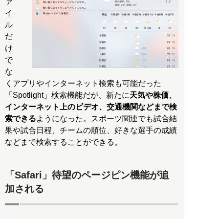
ァ
イ
ル
だ
け
で
な
くアプリやインターネット検索も可能だった
「Spotlight」検索機能だが、新たに
天気や株価、
インターネット上のビデオ、交通機関などまで検
索できる
ようになった。スポーツ関連でも試合結
果や試合日程、チームの順位、好きな選手の成績
などまで検索することができる。
「Safari」待望のページピン機能が追
加される