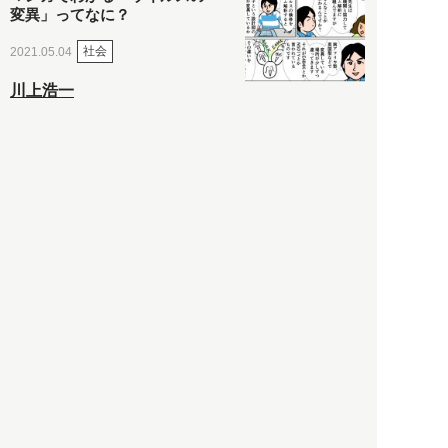
変異」ってなに？
社会
2021.05.04
川上浩一
アンソニー・ホプキンスのオ
スカー受賞は「番狂わせ」な
んかじゃない！ 映画『ファ
ーザー』のここが凄い
カルチャー・スポーツ
2021.05.03
ヒナタカ
ネットで話題の「陰謀論チャ
ート」を徹底解説＆日本語訳
してみた
社会
2021.05.03
清義明