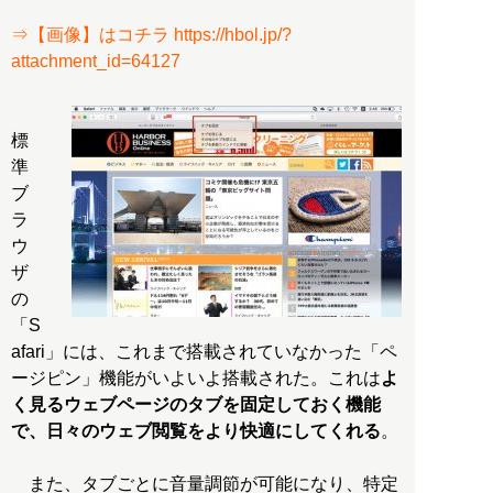
⇒【画像】はコチラ https://hbol.jp/?
attachment_id=64127
標
準
ブ
ラ
ウ
ザ
の
「S
afari」には、これまで搭載されていなかった「ペ
ージピン」機能がいよいよ搭載された。これは
よ
く見るウェブページのタブを固定しておく機能
で、日々のウェブ閲覧をより快適にしてくれる
。
また、タブごとに音量調節が可能になり、特定