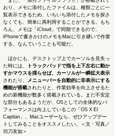
また、「添付ファイルブラウザ」が搭載されて
おり、メモに添付したファイルは、種類ごとに一
覧表示できるため、いちいち添付したメモを探さ
なくても、簡単に再利用することができる。もち
ろん、メモは「iCloud」で同期できるので、
iPhoneで書きかけのメモをMacに引き継いで作業
する、なんていうことも可能だ。
ほかにも、デスクトップ上でカーソルを見失っ
た時には、
トラックパッドで指を上下左右に動か
すかマウスを揺らせば、カーソルが一瞬拡大表示
されたり、
メニューバーを自動的に非表示にする
機能が搭載
されたりと、作業効率を向上させるた
めの新機能が数多く搭載されている。まだ不安定
な部分もあるようだが、OSとしての全体的なパ
フォーマンスは向上しているこの「OS X El
Capitan」。Macユーザーなら、ぜひアップデー
トしてみることをオススメしたい。＜文・写真／
功刀友如＞