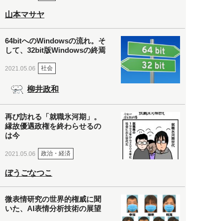
山本マサヤ
64bitへのWindowsの流れ。そ
して、32bit版Windowsの終焉
社会
2021.05.06
柳井政和
再び訪れる「就職氷河期」。
縁故優遇政権を終わらせるの
は今
政治・経済
2021.05.06
ぼうごなつこ
微表情研究の世界的権威に聞
いた、AI表情分析技術の展望