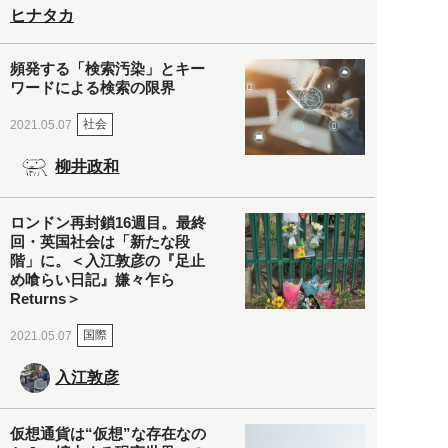
ヒナタカ
頻発する「検索汚染」とキー
ワードによる検索の限界
社会
2021.05.07
柳井政和
ロンドン再封鎖16週目。最終
回・英国社会は「新たな段
階」に。＜入江敦彦の『足止
め喰らい日記』嫌々乍ら
Returns＞
国際
2021.05.07
入江敦彦
仮想通貨は“仮想”な存在なの