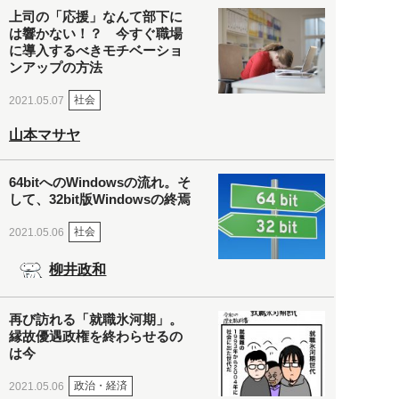
上司の「応援」なんて部下に
は響かない！？ 今すぐ職場
に導入するべきモチベーショ
ンアップの方法
社会
2021.05.07
山本マサヤ
64bitへのWindowsの流れ。そ
して、32bit版Windowsの終焉
社会
2021.05.06
柳井政和
再び訪れる「就職氷河期」。
縁故優遇政権を終わらせるの
は今
政治・経済
2021.05.06