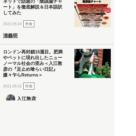
ネットで話題の「陰謀論チャ
ート」を徹底解説＆日本語訳
してみた
社会
2021.05.03
清義明
ロンドン再封鎖15週目。肥満
やペットに現れ出したニュー
ノーマル社会の歪み＜入江敦
彦の『足止め喰らい日記』
嫌々乍らReturns＞
社会
2021.05.02
入江敦彦
「ケーキの出前」に「高級ブ
ランドのサブスク」も――コ
ロナ禍のなか「進化」する百
貨店