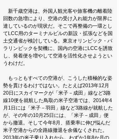
新千歳空港は、外国人観光客や旅客機の離着陸
回数の急増により、空港の受け入れ能力が限界に
達しているのが現状だ。そこで再整備の一環とし
てLCC用のターミナルビルの新設・拡張などを国
土交通省が検討している。東京オリンピック・パ
ラリンピックを契機に、国内の空港にLCCを誘致
し、発着便を増やして空港を活性化させようとい
うわけだ。
もっともすべての空港が、こうした積極的な姿
勢を貫けるわけではない。たとえば2013年12月
20日にスカイマークが「米子－成田」線など3路
線10便を就航した鳥取の米子空港では、2014年4
月1日には「米子－羽田」線など3路線が就航した
が、その年の10月25日には、「米子－成田」便
から撤退。そして今年8月、搭乗率に伸び悩んだ
米子空港からの全路線撤退を余儀なくされた。
2013年の米子乗り入れから。わずか1年8か月の