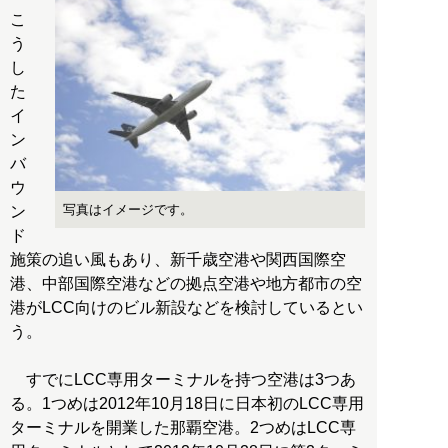
こ
う
し
た
イ
ン
バ
ウ
写真はイメージです。
ン
ド
施策の追い風もあり、新千歳空港や関西国際空
港、中部国際空港などの拠点空港や地方都市の空
港がLCC向けのビル新設などを検討しているとい
う。
すでにLCC専用ターミナルを持つ空港は3つあ
る。1つめは2012年10月18日に日本初のLCC専用
ターミナルを開業した那覇空港。2つめはLCC専