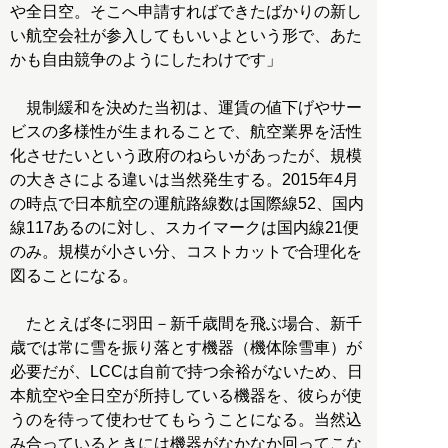
や全日空。そこへ申請すればできたばかりの新し
い航空会社が参入してもいいよという形で、あた
かも自由競争のようにしたわけです」
規制緩和を決めた当初は、運賃の値下げやサー
ビスの多様性が生まれることで、航空業界を活性
化させたいという政府のねらいがあったが、規模
の大きさによる違いは当然発生する。2015年4月
の時点で日本航空の運航路線数は国際線52、国内
線117あるのに対し、スカイマークは国内線21便
のみ。規模が小さい分、コストカットで合理化を
図ることになる。
たとえば冬に羽田－新千歳間を飛ぶ場合、新千
歳では常に雪を振り落とす機器（機体除雪車）が
必要だが、LCCは自前で持つ余裕がないため、日
本航空や全日空が所持している機器を、彼らが使
うのを待って使わせてもらうことになる。当然込
み合っているときには機器がなかなか回ってこな