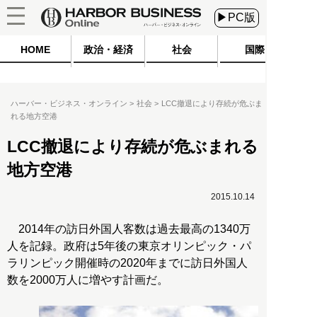
▶PC版
HOME
政治・経済
社会
国際
ハーバー・ビジネス・オンライン
社会
LCC撤退により存続が危ぶま
れる地方空港
LCC撤退により存続が危ぶまれる
地方空港
2015.10.14
2014年の訪日外国人客数は過去最高の1340万
人を記録。政府は5年後の東京オリンピック・パ
ラリンピック開催時の2020年までに訪日外国人
数を2000万人に増やす計画だ。