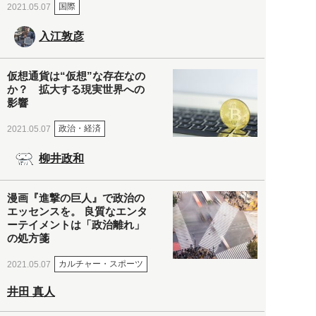
国際
2021.05.07
入江敦彦
仮想通貨は“仮想”な存在なの
か？ 拡大する現実世界への
影響
政治・経済
2021.05.07
柳井政和
漫画『進撃の巨人』で政治の
エッセンスを。 良質なエンタ
ーテイメントは「政治離れ」
の処方箋
カルチャー・スポーツ
2021.05.07
井田 真人