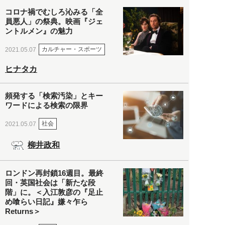
コロナ禍でむしろ沁みる「全
員悪人」の祭典。映画『ジェ
ントルメン』の魅力
カルチャー・スポーツ
2021.05.07
ヒナタカ
頻発する「検索汚染」とキー
ワードによる検索の限界
社会
2021.05.07
柳井政和
ロンドン再封鎖16週目。最終
回・英国社会は「新たな段
階」に。＜入江敦彦の『足止
め喰らい日記』嫌々乍ら
Returns＞