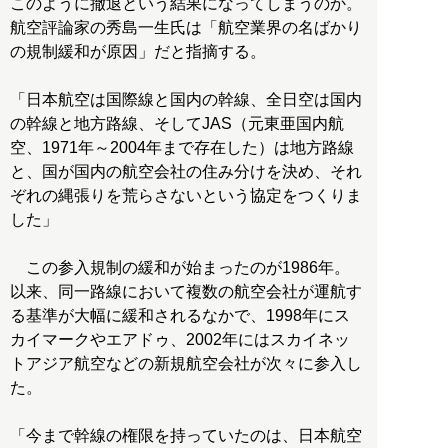
このように撤退という結果になってしまうのか。
航空評論家の秀島一生氏は「航空業界の名ばかり
の規制緩和が原因」だと指摘する。
「日本航空は国際線と国内の幹線、全日空は国内
の幹線と地方路線、そしてJAS（元東亜国内航
空、1971年～2004年まで存在した）は地方路線
と、国が国内の航空会社の住み分けを決め、それ
ぞれの縄張りを荒らさないという協定をつくりま
した」
この参入規制の緩和が始まったのが1986年。
以来、同一路線において複数の航空会社が運航す
る基準が大幅に緩和されるなかで、1998年にス
カイマークやエアドゥ、2002年にはスカイネッ
トアジア航空などの新規航空会社が次々に参入し
た。
「今まで幹線の権限を持っていたのは、日本航空