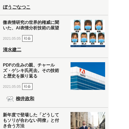
ぼうごなつこ
微表情研究の世界的権威に聞
いた、AI表情分析技術の展望
社会
2021.05.05
清水建二
PDFの生みの親、チャール
ズ・ゲシキ氏死去。その技術
と歴史を振り返る
社会
2021.05.05
柳井政和
新年度で登場した「どうして
もソリが合わない同僚」と付
き合う方法