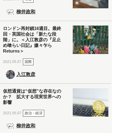
柳井政和
ロンドン再封鎖16週目。最終
回・英国社会は「新たな段
階」に。＜入江敦彦の『足止
め喰らい日記』嫌々乍ら
Returns＞
国際
2021.05.07
入江敦彦
仮想通貨は“仮想”な存在なの
か？ 拡大する現実世界への
影響
政治・経済
2021.05.07
柳井政和