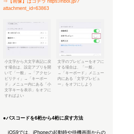
⇒【画像】はコチラ https://hbol.jp/?
attachment_id=63863
小文字から大文字表記に戻
文字のプレビューをオフに
す場合は、設定アプリを開
する場合は、「一般」
いて「一般」→「アクセシ
→「キーボード」メニュー
ビリティ」→「キーボー
内にある「文字プレビュ
ド」メニュー内にある「小
ー」をオフにしよう
文字キーを表示」をオフに
すればよい
●パスコードを6桁から4桁に戻す方法
iOS9では、iPhoneの起動時や待機画面からの