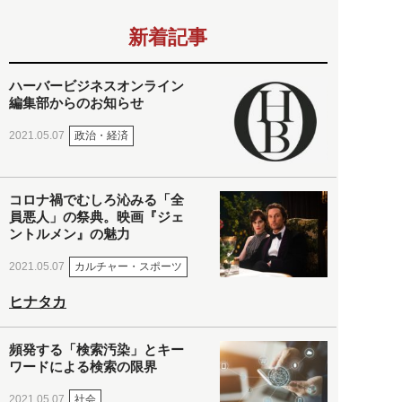
新着記事
ハーバービジネスオンライン
編集部からのお知らせ
政治・経済
2021.05.07
コロナ禍でむしろ沁みる「全
員悪人」の祭典。映画『ジェ
ントルメン』の魅力
カルチャー・スポーツ
2021.05.07
ヒナタカ
頻発する「検索汚染」とキー
ワードによる検索の限界
社会
2021.05.07