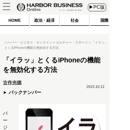
▶PC版
HOME
政治・経済
社会
国際
ハーバー・ビジネス・オンライン
カルチャー・スポーツ
「イラッ」
とくるiPhoneの機能を無効化する方法
「イラッ」とくるiPhoneの機能
を無効化する方法
古作光徳
2015.10.12
バックナンバー
バ
ー
ジ