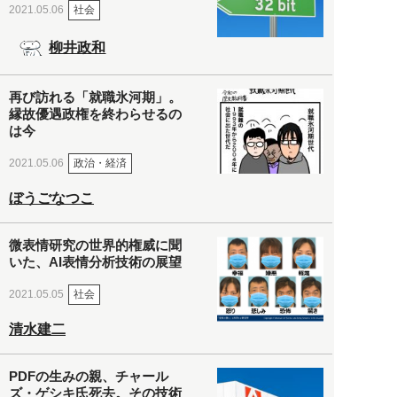
社会
2021.05.06
柳井政和
再び訪れる「就職氷河期」。
縁故優遇政権を終わらせるの
は今
政治・経済
2021.05.06
ぼうごなつこ
微表情研究の世界的権威に聞
いた、AI表情分析技術の展望
社会
2021.05.05
清水建二
PDFの生みの親、チャール
ズ・ゲシキ氏死去。その技術