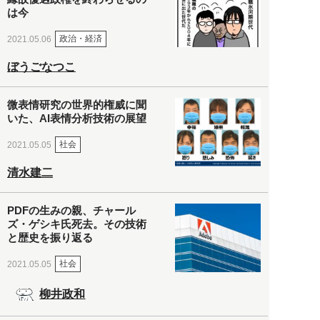
は今
政治・経済
2021.05.06
ぼうごなつこ
微表情研究の世界的権威に聞
いた、AI表情分析技術の展望
社会
2021.05.05
清水建二
PDFの生みの親、チャール
ズ・ゲシキ氏死去。その技術
と歴史を振り返る
社会
2021.05.05
柳井政和