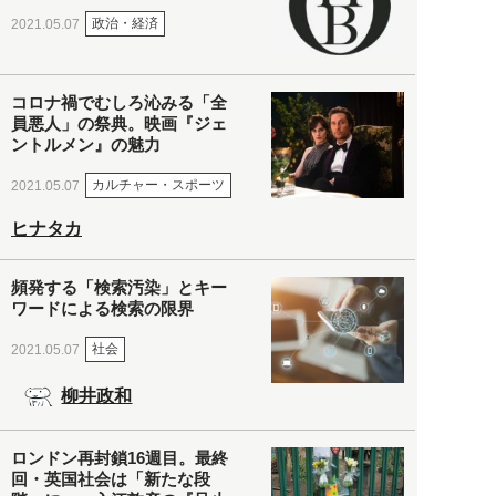
政治・経済
2021.05.07
コロナ禍でむしろ沁みる「全
員悪人」の祭典。映画『ジェ
ントルメン』の魅力
カルチャー・スポーツ
2021.05.07
ヒナタカ
頻発する「検索汚染」とキー
ワードによる検索の限界
社会
2021.05.07
柳井政和
ロンドン再封鎖16週目。最終
回・英国社会は「新たな段