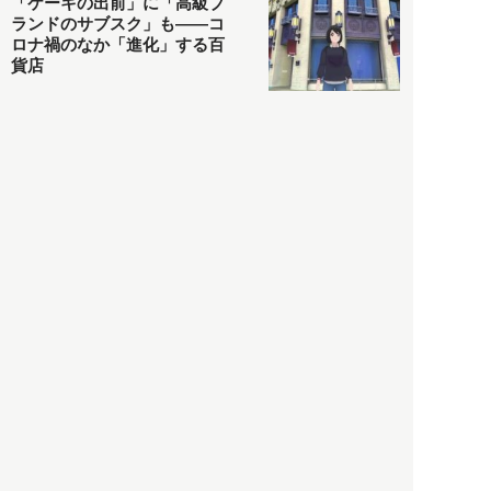
「ケーキの出前」に「高級ブ
ランドのサブスク」も――コ
ロナ禍のなか「進化」する百
貨店
政治・経済
2021.05.02
都市商業研究所
「高度外国人材」という言葉
に潜む欺瞞と、日本が搾取し
依存する圧倒的多数の外国人
労働者の実像とは？
社会
2021.05.01
月刊日本
以前の記事をもっと見る