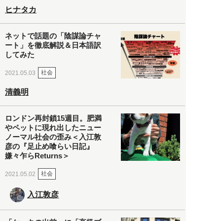
ヒナタカ
ネットで話題の「陰謀論チャ
ート」を徹底解説＆日本語訳
してみた
社会
2021.05.03
清義明
ロンドン再封鎖15週目。肥満
やペットに現れ出したニュー
ノーマル社会の歪み＜入江敦
彦の『足止め喰らい日記』
嫌々乍らReturns＞
社会
2021.05.02
入江敦彦