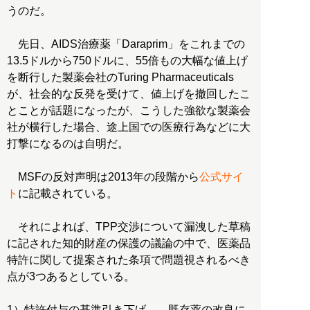
うのだ。
先日、AIDS治療薬「Daraprim」をこれまでの
13.5ドルから750ドルに、55倍もの大幅な値上げ
を断行した製薬会社のTuring Pharmaceuticals
が、社会的な反発を受けて、値上げを撤回したこ
とことが話題になったが、こうした強欲な製薬会
社が横行した場合、途上国での医療行為などに大
打撃になるのは自明だ。
MSFの反対声明は2013年の段階から
公式サイ
ト
に記載されている。
それによれば、TPP交渉について漏洩した草稿
に記された知的財産の保護の議論の中で、医薬品
特許に関して提案された条項で問題視されるべき
点が3つあるとしている。
1）特許付与の基準引き下げ――既存薬の改良に