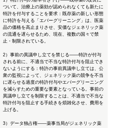
ついて、治療上の薬効が認められなくても新たに
特許を付与することを要求：既存薬の新しい形態
に特許を与える「エバーグリーニング」は、医薬
品の価格を高止まりさせ、安価なジェネリック薬
の流通を遅らせるため、現在、複数の国々で禁
止・制限されている。
2）事前の異議申し立てを禁じる――特許が付与
される前に、不適当で不当な特許付与を阻止でき
ないようにする：特許の事前異議申し立ては、公
衆の監視によって、ジェネリック薬の競争を不当
に遅らせる過度の特許付与やエバーグリーニング
を減らすための重要な要素となっている。事前の
異議申し立てを制限することは、不適当で不当な
特許付与を阻止する手続きを煩雑化させ、費用を
上げる。
3）データ独占権――薬事当局がジェネリック薬