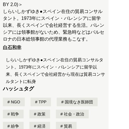
BY 2.0)＞
しらいしかずゆき●スペイン在住の貿易コンサル
タント。1973年にスペイン・バレンシアに留学
以来、長くスペインで会社経営する生活。バレン
シアには領事館がないため、緊急時などはバルセ
ロナの日本総領事館の代理業務もこなす。
白石和幸
しらいしかずゆき●スペイン在住の貿易コンサルタ
ント。1973年にスペイン・バレンシアに留学以
来、長くスペインで会社経営から現在は貿易コンサ
ルタントに転身
ハッシュタグ
NGO
TPP
国境なき医師団
戦争
政策
社会・政治
紛争
経済
貿易