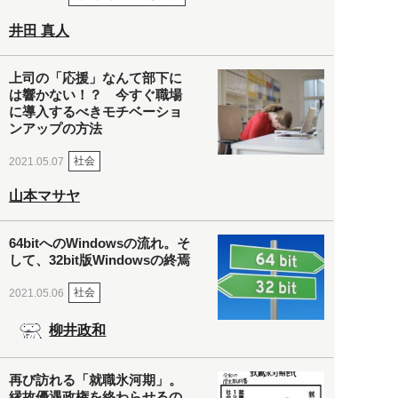
井田 真人
上司の「応援」なんて部下に
は響かない！？ 今すぐ職場
に導入するべきモチベーショ
ンアップの方法
社会
2021.05.07
山本マサヤ
64bitへのWindowsの流れ。そ
して、32bit版Windowsの終焉
社会
2021.05.06
柳井政和
再び訪れる「就職氷河期」。
縁故優遇政権を終わらせるの