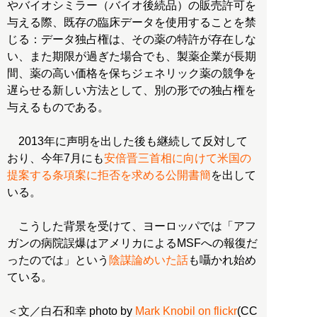
やバイオシミラー（バイオ後続品）の販売許可を
与える際、既存の臨床データを使用することを禁
じる：データ独占権は、その薬の特許が存在しな
い、また期限が過ぎた場合でも、製薬企業が長期
間、薬の高い価格を保ちジェネリック薬の競争を
遅らせる新しい方法として、別の形での独占権を
与えるものである。
2013年に声明を出した後も継続して反対して
おり、今年7月にも
安倍晋三首相に向けて米国の
提案する条項案に拒否を求める公開書簡
を出して
いる。
こうした背景を受けて、ヨーロッパでは「アフ
ガンの病院誤爆はアメリカによるMSFへの報復だ
ったのでは」という
陰謀論めいた話
も囁かれ始め
ている。
＜文／白石和幸 photo by
Mark Knobil on flickr
(CC