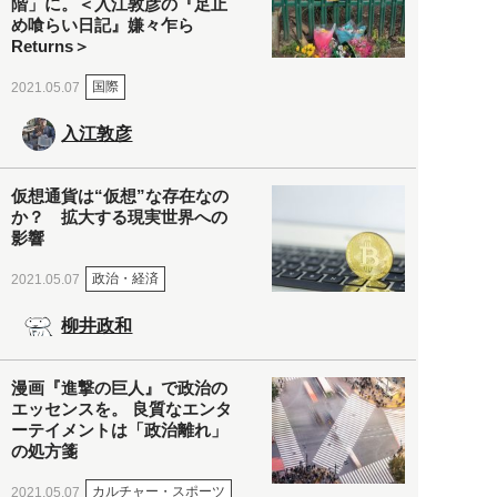
階」に。＜入江敦彦の『足止
め喰らい日記』嫌々乍ら
Returns＞
国際
2021.05.07
入江敦彦
仮想通貨は“仮想”な存在なの
か？ 拡大する現実世界への
影響
政治・経済
2021.05.07
柳井政和
漫画『進撃の巨人』で政治の
エッセンスを。 良質なエンタ
ーテイメントは「政治離れ」
の処方箋
カルチャー・スポーツ
2021.05.07