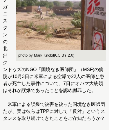
ガ
ニ
ス
タ
ン
の
北
部
photo by Mark Knobil(CC BY 2.0)
ク
ンドゥズのNGO「国境なき医師団」（MSF)の病
院が10月3日に米軍による空爆で22人の医師と患
者が死亡した事件について、7日にオバマ大統領
はそれが誤爆であったことを認め謝罪した。
米軍による誤爆で被害を被った国境なき医師団
だが、実は彼らはTPPに対して「反対」というス
タンスを取り続けてきたことをご存知だろうか？