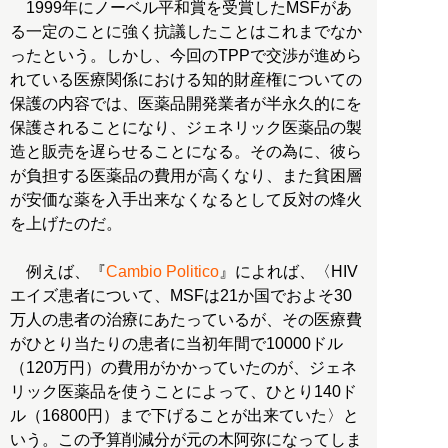
1999年にノーベル平和賞を受賞したMSFがあ
る一定のことに強く抗議したことはこれまでなか
ったという。しかし、今回のTPPで交渉が進めら
れている医療関係における知的財産権についての
保護の内容では、医薬品開発業者が半永久的にを
保護されることになり、ジェネリック医薬品の製
造と販売を遅らせることになる。その為に、彼ら
が負担する医薬品の費用が高くなり、また貧困層
が安価な薬を入手出来なくなるとして反対の烽火
を上げたのだ。
例えば、『
Cambio Politico
』によれば、〈HIV
エイズ患者について、MSFは21か国でおよそ30
万人の患者の治療にあたっているが、その医療費
がひとり当たりの患者に当初年間で10000ドル
（120万円）の費用がかかっていたのが、ジェネ
リック医薬品を使うことによって、ひとり140ド
ル（16800円）まで下げることが出来ていた〉と
いう。この予算削減分が元の木阿弥になってしま