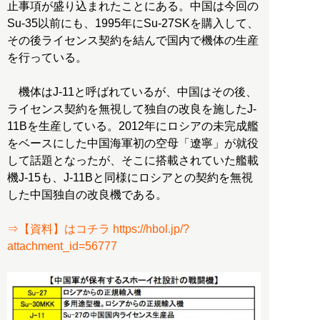
止事項が盛り込まれたことにある。中国は今回の
Su-35以前にも、1995年にSu-27SKを購入して、
その後ライセンス契約を結んで国内で機体の生産
を行っている。
機体はJ-11と呼ばれているが、中国はその後、
ライセンス契約を無視して独自の改良を施したJ-
11Bを生産している。2012年にロシアの未完成艦
をベースにした中国海軍初の空母「遼寧」が就役
して話題となったが、そこに搭載されていた艦載
機J-15も、J-11Bと同様にロシアとの契約を無視
した中国独自の改良機である。
⇒【資料】はコチラ https://hbol.jp/?
attachment_id=56777