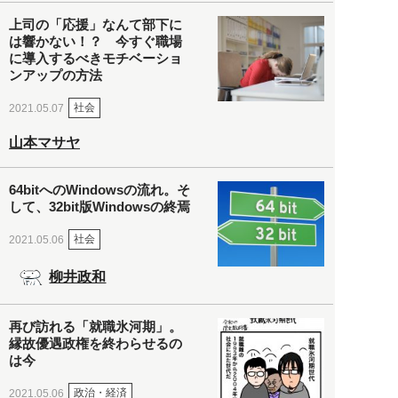
上司の「応援」なんて部下に
は響かない！？ 今すぐ職場
に導入するべきモチベーショ
ンアップの方法
社会
2021.05.07
山本マサヤ
64bitへのWindowsの流れ。そ
して、32bit版Windowsの終焉
社会
2021.05.06
柳井政和
再び訪れる「就職氷河期」。
縁故優遇政権を終わらせるの
は今
政治・経済
2021.05.06