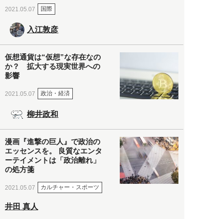
国際
2021.05.07
入江敦彦
仮想通貨は“仮想”な存在なの
か？ 拡大する現実世界への
影響
政治・経済
2021.05.07
柳井政和
漫画『進撃の巨人』で政治の
エッセンスを。 良質なエンタ
ーテイメントは「政治離れ」
の処方箋
カルチャー・スポーツ
2021.05.07
井田 真人