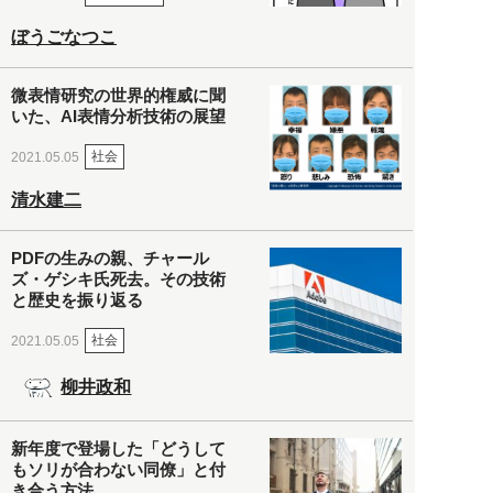
ぼうごなつこ
微表情研究の世界的権威に聞
いた、AI表情分析技術の展望
社会
2021.05.05
清水建二
PDFの生みの親、チャール
ズ・ゲシキ氏死去。その技術
と歴史を振り返る
社会
2021.05.05
柳井政和
新年度で登場した「どうして
もソリが合わない同僚」と付
き合う方法