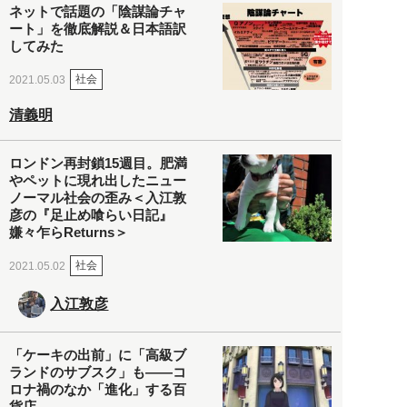
ネットで話題の「陰謀論チャ
ート」を徹底解説＆日本語訳
してみた
社会
2021.05.03
清義明
ロンドン再封鎖15週目。肥満
やペットに現れ出したニュー
ノーマル社会の歪み＜入江敦
彦の『足止め喰らい日記』
嫌々乍らReturns＞
社会
2021.05.02
入江敦彦
「ケーキの出前」に「高級ブ
ランドのサブスク」も――コ
ロナ禍のなか「進化」する百
貨店