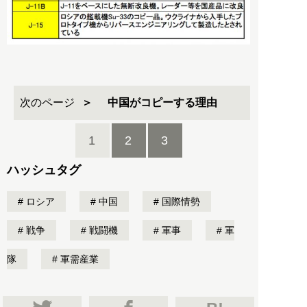
次のページ
中国がコピーする理由
1
2
3
ハッシュタグ
ロシア
中国
国際情勢
戦争
戦闘機
軍事
軍
隊
軍需産業