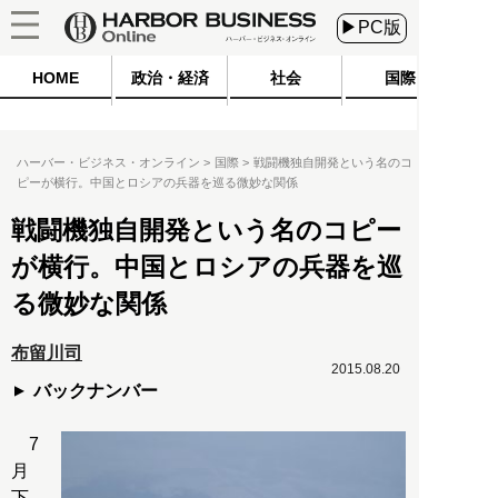
▶PC版
HOME
政治・経済
社会
国際
ハーバー・ビジネス・オンライン
国際
戦闘機独自開発という名のコ
ピーが横行。中国とロシアの兵器を巡る微妙な関係
戦闘機独自開発という名のコピー
が横行。中国とロシアの兵器を巡
る微妙な関係
布留川司
2015.08.20
バックナンバー
7
月
下