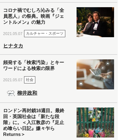
コロナ禍でむしろ沁みる「全
員悪人」の祭典。映画『ジェ
ントルメン』の魅力
カルチャー・スポーツ
2021.05.07
ヒナタカ
頻発する「検索汚染」とキー
ワードによる検索の限界
社会
2021.05.07
柳井政和
ロンドン再封鎖16週目。最終
回・英国社会は「新たな段
階」に。＜入江敦彦の『足止
め喰らい日記』嫌々乍ら
Returns＞