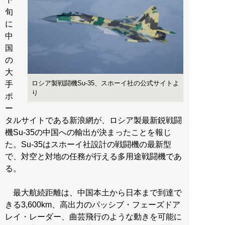
旬
に
中
国
の
大
ロシア製戦闘機Su-35、スホーイ社の公式サイトよ
手
り
ポ
ー
タルサイトである新浪網が、ロシア製最新鋭戦闘
機Su-35の中国への輸出が決まったことを報じ
た。Su-35はスホーイ社設計の戦闘機の最新型
で、対空と対地の任務が行える多用途戦闘機であ
る。
最大航続距離は、中国本土から日本まで到達で
きる3,600km、高出力のパッシブ・フェーズドア
レイ・レーダー、曲芸飛行のような動きを可能に