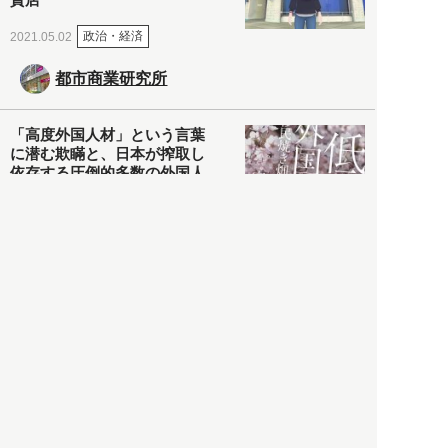
政治・経済
2021.05.02
都市商業研究所
「高度外国人材」という言葉
に潜む欺瞞と、日本が搾取し
依存する圧倒的多数の外国人
労働者の実像とは？
社会
2021.05.01
月刊日本
以前の記事をもっと見る