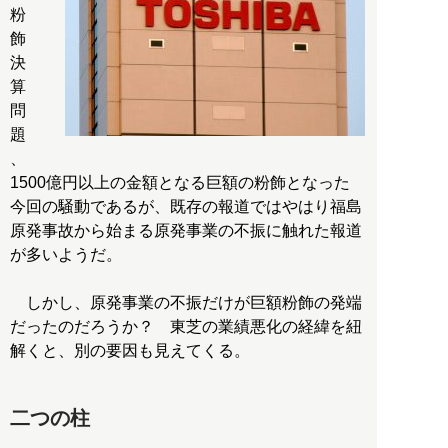
粉
飾
決
算
問
題
、
1500億円以上の金額となる巨額の粉飾となった
今回の騒動であるが、既存の報道ではやはり福島
原発事故から始まる原発事業の不振に触れた報道
が多いようだ。
しかし、原発事業の不振だけが巨額粉飾の発端
だったのだろうか？ 東芝の業績悪化の経緯を紐
解くと、別の要因も見えてくる。
二つの柱