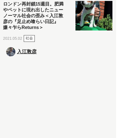
ロンドン再封鎖15週目。肥満
やペットに現れ出したニュー
ノーマル社会の歪み＜入江敦
彦の『足止め喰らい日記』
嫌々乍らReturns＞
社会
2021.05.02
入江敦彦
「ケーキの出前」に「高級ブ
ランドのサブスク」も――コ
ロナ禍のなか「進化」する百
貨店
政治・経済
2021.05.02
都市商業研究所
「高度外国人材」という言葉
に潜む欺瞞と、日本が搾取し