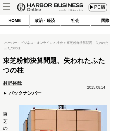
▶PC版
HOME
政治・経済
社会
国際
ハーバー・ビジネス・オンライン
社会
東芝粉飾決算問題、失われた
ふたつの柱
東芝粉飾決算問題、失われたふた
つの柱
村野裕哉
2015.08.14
バックナンバー
東
芝
の