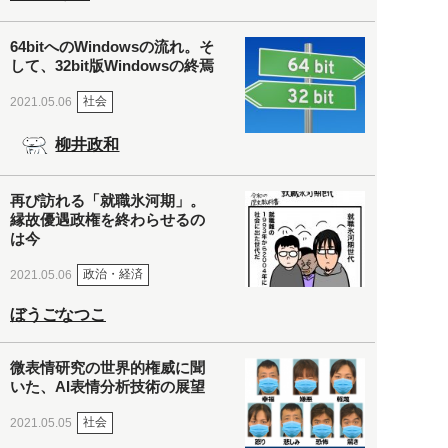
64bitへのWindowsの流れ。そ
して、32bit版Windowsの終焉
社会
2021.05.06
柳井政和
再び訪れる「就職氷河期」。
縁故優遇政権を終わらせるの
は今
政治・経済
2021.05.06
ぼうごなつこ
微表情研究の世界的権威に聞
いた、AI表情分析技術の展望
社会
2021.05.05