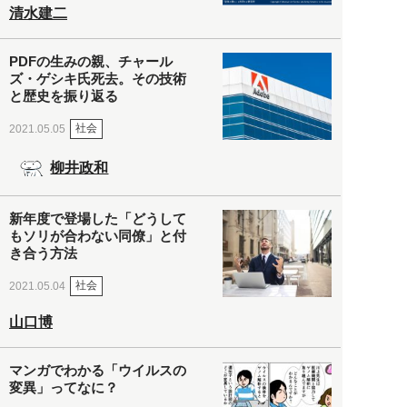
清水建二
PDFの生みの親、チャール
ズ・ゲシキ氏死去。その技術
と歴史を振り返る
社会
2021.05.05
柳井政和
新年度で登場した「どうして
もソリが合わない同僚」と付
き合う方法
社会
2021.05.04
山口博
マンガでわかる「ウイルスの
変異」ってなに？