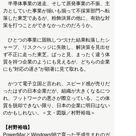
半導体事業の迷走、そして原発事業の不振、主
力としていた事業が揃いも揃って不採算部門へ転
落した東芝であるが、粉飾決算の他に、有効な対
策を打つことができなかったのだろうか。
ひとつの事業に固執しつづけた結果転落したシ
ャープ、リスクヘッジに失敗し、解決策を見出せ
ず不正に走った東芝。ぱっと見、まったく違う体
質を持つ企業のようにも見えるが、どちらの企業
にも“対応の遅さ”が顕著に見て取れる。
かつて電子立国と言われ、スピード感が売りだ
ったはずの日本企業だが、組織が大きくなるにつ
れ、フットワークの悪さが際立っている。この体
質を脱却できない限り、日本の企業に明日はない
のかもしれない。＜文・図版／村野裕哉＞
【村野裕哉】
PowerMacとWindows98で育った平成生まれのガ