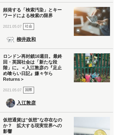
頻発する「検索汚染」とキー
ワードによる検索の限界
社会
2021.05.07
柳井政和
ロンドン再封鎖16週目。最終
回・英国社会は「新たな段
階」に。＜入江敦彦の『足止
め喰らい日記』嫌々乍ら
Returns＞
国際
2021.05.07
入江敦彦
仮想通貨は“仮想”な存在なの
か？ 拡大する現実世界への
影響