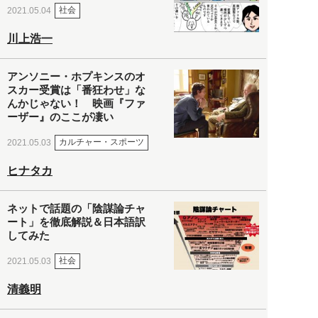
社会
2021.05.04
川上浩一
アンソニー・ホプキンスのオ
スカー受賞は「番狂わせ」な
んかじゃない！ 映画『ファ
ーザー』のここが凄い
カルチャー・スポーツ
2021.05.03
ヒナタカ
ネットで話題の「陰謀論チャ
ート」を徹底解説＆日本語訳
してみた
社会
2021.05.03
清義明