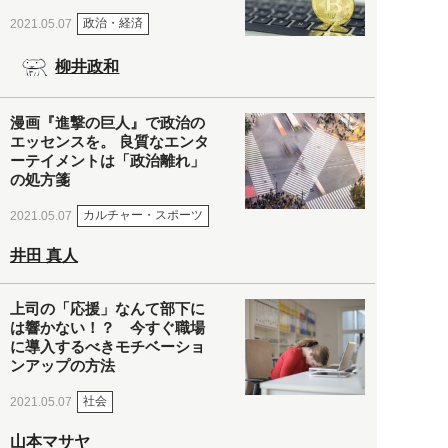
政治・経済
2021.05.07
柳井政和
漫画『進撃の巨人』で政治の
エッセンスを。 良質なエンタ
ーテイメントは「政治離れ」
の処方箋
カルチャー・スポーツ
2021.05.07
井田 真人
上司の「応援」なんて部下に
は響かない！？ 今すぐ職場
に導入するべきモチベーショ
ンアップの方法
社会
2021.05.07
山本マサヤ