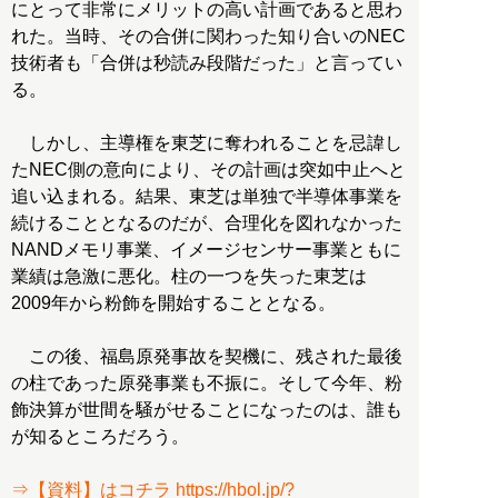
にとって非常にメリットの高い計画であると思わ
れた。当時、その合併に関わった知り合いのNEC
技術者も「合併は秒読み段階だった」と言ってい
る。
しかし、主導権を東芝に奪われることを忌諱し
たNEC側の意向により、その計画は突如中止へと
追い込まれる。結果、東芝は単独で半導体事業を
続けることとなるのだが、合理化を図れなかった
NANDメモリ事業、イメージセンサー事業ともに
業績は急激に悪化。柱の一つを失った東芝は
2009年から粉飾を開始することとなる。
この後、福島原発事故を契機に、残された最後
の柱であった原発事業も不振に。そして今年、粉
飾決算が世間を騒がせることになったのは、誰も
が知るところだろう。
⇒【資料】はコチラ https://hbol.jp/?