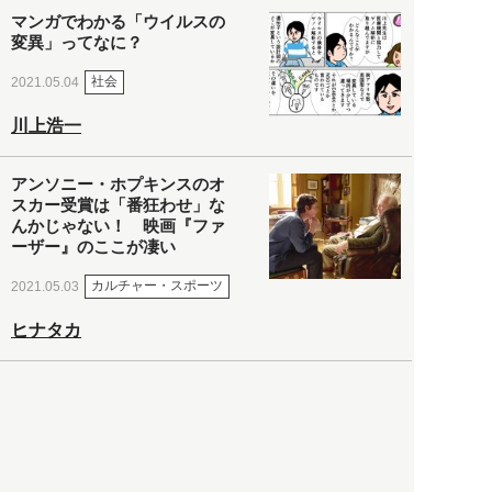
マンガでわかる「ウイルスの
変異」ってなに？
社会
2021.05.04
川上浩一
アンソニー・ホプキンスのオ
スカー受賞は「番狂わせ」な
んかじゃない！ 映画『ファ
ーザー』のここが凄い
カルチャー・スポーツ
2021.05.03
ヒナタカ
ネットで話題の「陰謀論チャ
ート」を徹底解説＆日本語訳
してみた
社会
2021.05.03