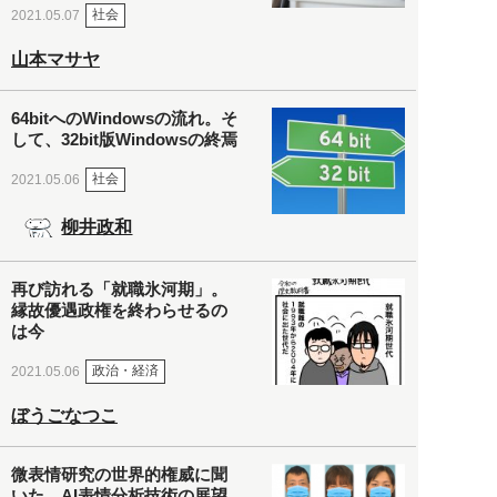
社会
2021.05.07
山本マサヤ
64bitへのWindowsの流れ。そ
して、32bit版Windowsの終焉
社会
2021.05.06
柳井政和
再び訪れる「就職氷河期」。
縁故優遇政権を終わらせるの
は今
政治・経済
2021.05.06
ぼうごなつこ
微表情研究の世界的権威に聞
いた、AI表情分析技術の展望