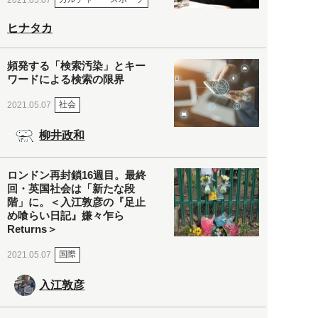
ヒナタカ
頻発する「検索汚染」とキー
ワードによる検索の限界
社会
2021.05.07
柳井政和
ロンドン再封鎖16週目。最終
回・英国社会は「新たな段
階」に。＜入江敦彦の『足止
め喰らい日記』嫌々乍ら
Returns＞
国際
2021.05.07
入江敦彦