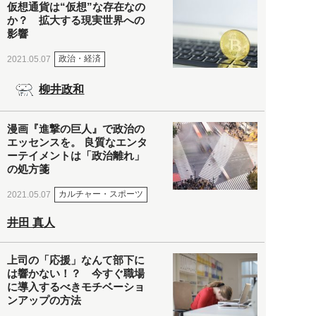
仮想通貨は“仮想”な存在なの
か？ 拡大する現実世界への
影響
政治・経済
2021.05.07
柳井政和
漫画『進撃の巨人』で政治の
エッセンスを。 良質なエンタ
ーテイメントは「政治離れ」
の処方箋
カルチャー・スポーツ
2021.05.07
井田 真人
上司の「応援」なんて部下に
は響かない！？ 今すぐ職場
に導入するべきモチベーショ
ンアップの方法