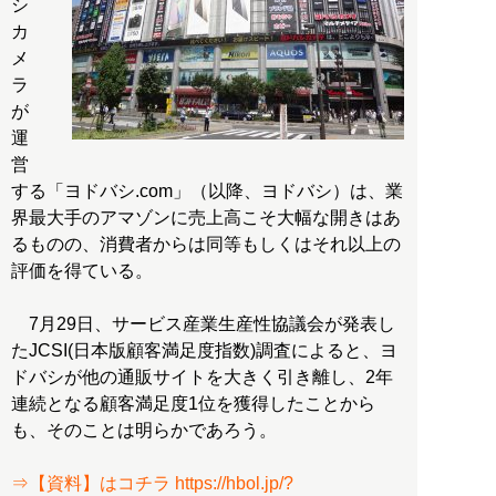
シ
カ
メ
ラ
が
運
営
する「ヨドバシ.com」（以降、ヨドバシ）は、業
界最大手のアマゾンに売上高こそ大幅な開きはあ
るものの、消費者からは同等もしくはそれ以上の
評価を得ている。
7月29日、サービス産業生産性協議会が発表し
たJCSI(日本版顧客満足度指数)調査によると、ヨ
ドバシが他の通販サイトを大きく引き離し、2年
連続となる顧客満足度1位を獲得したことから
も、そのことは明らかであろう。
⇒【資料】はコチラ https://hbol.jp/?