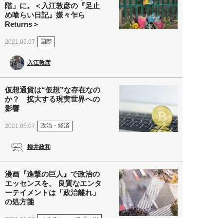
階」に。＜入江敦彦の『足止
め喰らい日記』嫌々乍ら
Returns＞
国際
2021.05.07
入江敦彦
仮想通貨は“仮想”な存在なの
か？ 拡大する現実世界への
影響
政治・経済
2021.05.07
柳井政和
漫画『進撃の巨人』で政治の
エッセンスを。 良質なエンタ
ーテイメントは「政治離れ」
の処方箋