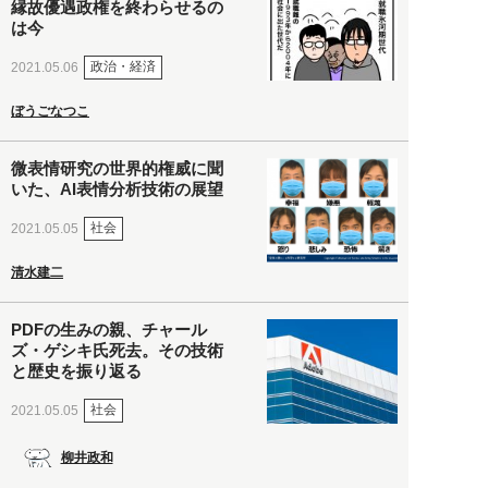
縁故優遇政権を終わらせるの
は今
政治・経済
2021.05.06
ぼうごなつこ
微表情研究の世界的権威に聞
いた、AI表情分析技術の展望
社会
2021.05.05
清水建二
PDFの生みの親、チャール
ズ・ゲシキ氏死去。その技術
と歴史を振り返る
社会
2021.05.05
柳井政和