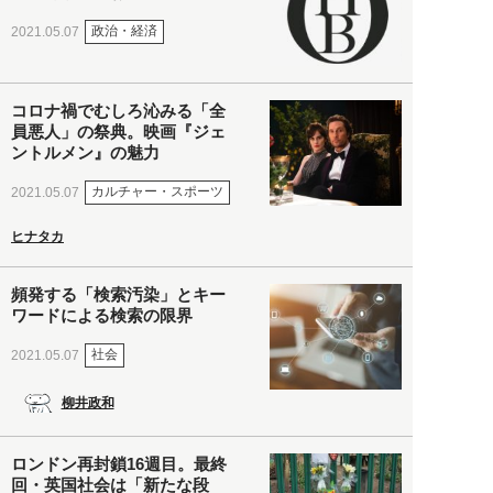
政治・経済
2021.05.07
コロナ禍でむしろ沁みる「全
員悪人」の祭典。映画『ジェ
ントルメン』の魅力
カルチャー・スポーツ
2021.05.07
ヒナタカ
頻発する「検索汚染」とキー
ワードによる検索の限界
社会
2021.05.07
柳井政和
ロンドン再封鎖16週目。最終
回・英国社会は「新たな段