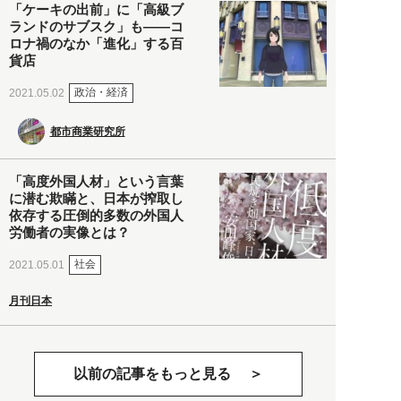
「ケーキの出前」に「高級ブ
ランドのサブスク」も――コ
ロナ禍のなか「進化」する百
貨店
政治・経済
2021.05.02
都市商業研究所
「高度外国人材」という言葉
に潜む欺瞞と、日本が搾取し
依存する圧倒的多数の外国人
労働者の実像とは？
社会
2021.05.01
月刊日本
以前の記事をもっと見る