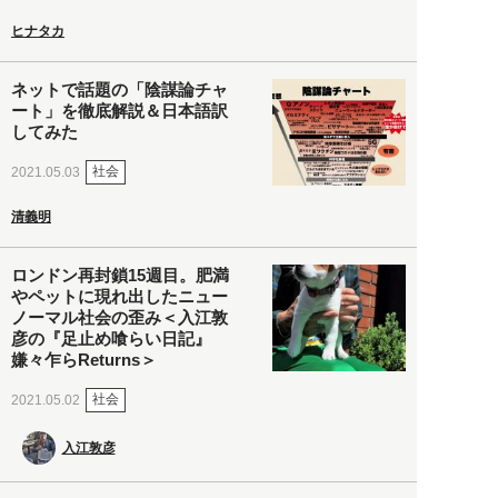
ヒナタカ
ネットで話題の「陰謀論チャ
ート」を徹底解説＆日本語訳
してみた
社会
2021.05.03
清義明
ロンドン再封鎖15週目。肥満
やペットに現れ出したニュー
ノーマル社会の歪み＜入江敦
彦の『足止め喰らい日記』
嫌々乍らReturns＞
社会
2021.05.02
入江敦彦