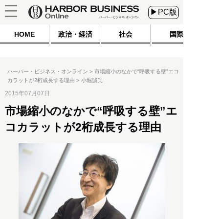
▶PC版
HOME
政治・経済
社会
国際
ハーバー・ビジネス・オンライン
市場縮小のなかで“呼吸する壁”エコ
カラットが2桁成長する理由
小堀誠氏
2015年07月07日
市場縮小のなかで“呼吸する壁”エ
コカラットが2桁成長する理由