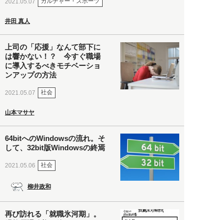
カルチャー・スポーツ
2021.05.07
井田 真人
上司の「応援」なんて部下に
は響かない！？ 今すぐ職場
に導入するべきモチベーショ
ンアップの方法
社会
2021.05.07
山本マサヤ
64bitへのWindowsの流れ。そ
して、32bit版Windowsの終焉
社会
2021.05.06
柳井政和
再び訪れる「就職氷河期」。