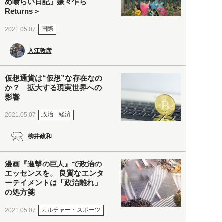
め喰らい日記』嫌々乍ら
Returns＞
国際
2021.05.07
入江敦彦
仮想通貨は“仮想”な存在なの
か？ 拡大する現実世界への
影響
政治・経済
2021.05.07
柳井政和
漫画『進撃の巨人』で政治の
エッセンスを。 良質なエンタ
ーテイメントは「政治離れ」
の処方箋
カルチャー・スポーツ
2021.05.07