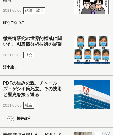
政治・経済
2021.05.06
ぼうごなつこ
微表情研究の世界的権威に聞
いた、AI表情分析技術の展望
社会
2021.05.05
清水建二
PDFの生みの親、チャール
ズ・ゲシキ氏死去。その技術
と歴史を振り返る
社会
2021.05.05
柳井政和