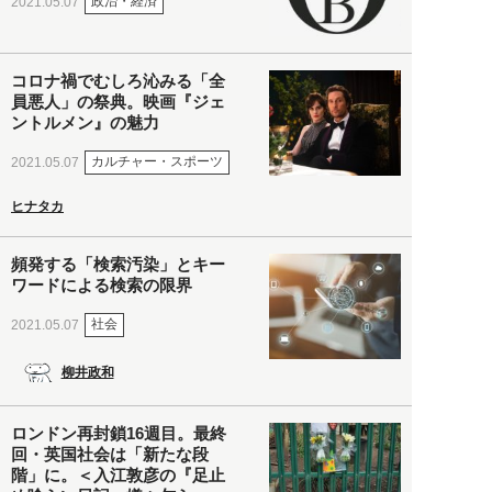
政治・経済
2021.05.07
コロナ禍でむしろ沁みる「全
員悪人」の祭典。映画『ジェ
ントルメン』の魅力
カルチャー・スポーツ
2021.05.07
ヒナタカ
頻発する「検索汚染」とキー
ワードによる検索の限界
社会
2021.05.07
柳井政和
ロンドン再封鎖16週目。最終
回・英国社会は「新たな段
階」に。＜入江敦彦の『足止