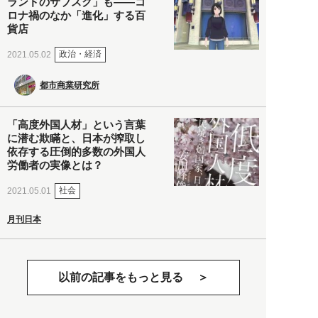
ランドのサブスク」も――コ
ロナ禍のなか「進化」する百
貨店
政治・経済
2021.05.02
都市商業研究所
「高度外国人材」という言葉
に潜む欺瞞と、日本が搾取し
依存する圧倒的多数の外国人
労働者の実像とは？
社会
2021.05.01
月刊日本
以前の記事をもっと見る