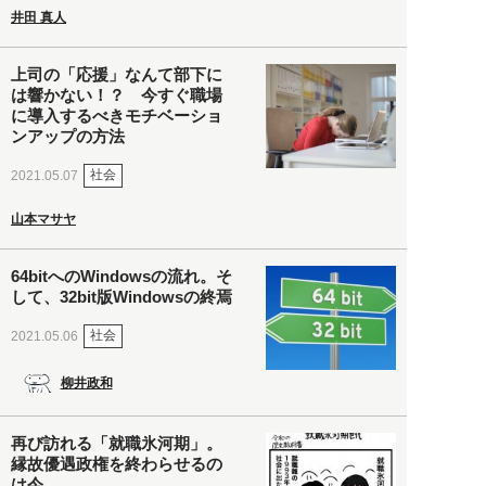
井田 真人
上司の「応援」なんて部下に
は響かない！？ 今すぐ職場
に導入するべきモチベーショ
ンアップの方法
社会
2021.05.07
山本マサヤ
64bitへのWindowsの流れ。そ
して、32bit版Windowsの終焉
社会
2021.05.06
柳井政和
再び訪れる「就職氷河期」。
縁故優遇政権を終わらせるの
は今