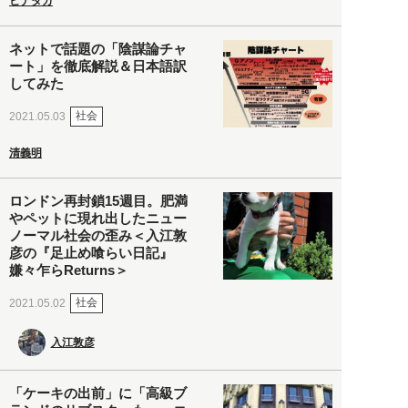
ヒナタカ
ネットで話題の「陰謀論チャ
ート」を徹底解説＆日本語訳
してみた
社会
2021.05.03
清義明
ロンドン再封鎖15週目。肥満
やペットに現れ出したニュー
ノーマル社会の歪み＜入江敦
彦の『足止め喰らい日記』
嫌々乍らReturns＞
社会
2021.05.02
入江敦彦
「ケーキの出前」に「高級ブ