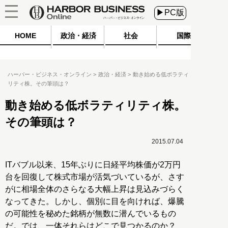
▶PC版
HOME
政治・経済
社会
国際
ハーバー・ビジネス・オンライン
政治・経済
動き始める低ボラティ
リティ株。その筆頭は？
動き始める低ボラティリティ株。
その筆頭は？
2015.07.04
ITバブル以来、15年ぶりに日経平均株価が2万円
台を回復して株式市場が活気づいているが、さす
がに相場全体のさらなる大幅上昇は見込みづらく
なってきた。しかし、個別に目を向ければ、爆騰
の可能性を秘めた銘柄が無数に潜んでいるもの
だ。では、一体それらはどこで見つかるのか？