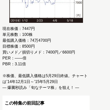
現在株価：7447円
単元株数：100株
最低購入価格：74万4700円
目標株価：8500円
買いメド／損切りメド：7400円／6600円
PER：――倍
PBR：3.11倍
※株価、最低購入価格は5月29日終値。チャート
は’14年12月1日～’15年5月29日
― 爆騰秒読み「旬なテーマ株」を狙え！ ―
この特集の前回記事