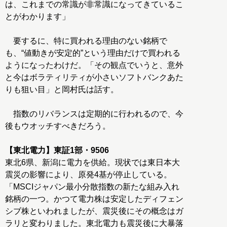
は、これまでの常識が非常識になってきているこ
とがわかります」
要するに、特に買われる理由のない銘柄で
も、“値動きが安定的”という理由だけで買われる
ようになったわけだ。「その観点でいうと、意外
と今はボラティリティが小さいソフトバンクあた
りも狙い目」と岡村氏は話す。
指数のリバランスは定期的に行われるので、今
後もウオッチすべきだろう。
【東北電力】東証1部・9506
東北6県、新潟に電力を供給。現状では東日本大
震災の影響により、原発4基が停止している。
「MSCIジャパン最小分散指数の新たな組み入れ
銘柄の一つ。かつて電力株は安定したディフェン
シブ株といわれましたが、震災後にその概念はガ
ラリと変わりました。東北電力も震災後に大暴落