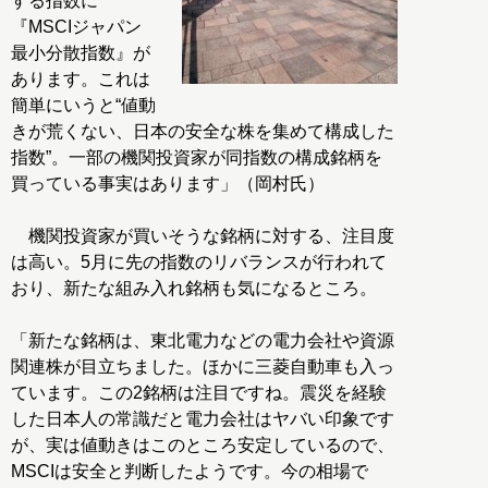
する指数に
『MSCIジャパン
最小分散指数』が
あります。これは
簡単にいうと“値動
きが荒くない、日本の安全な株を集めて構成した
指数”。一部の機関投資家が同指数の構成銘柄を
買っている事実はあります」（岡村氏）
機関投資家が買いそうな銘柄に対する、注目度
は高い。5月に先の指数のリバランスが行われて
おり、新たな組み入れ銘柄も気になるところ。
「新たな銘柄は、東北電力などの電力会社や資源
関連株が目立ちました。ほかに三菱自動車も入っ
ています。この2銘柄は注目ですね。震災を経験
した日本人の常識だと電力会社はヤバい印象です
が、実は値動きはこのところ安定しているので、
MSCIは安全と判断したようです。今の相場で