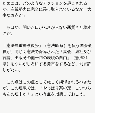
ためには、どのようなアクションを起こされる
か。左翼勢力に完全に乗っ取られているなか、大
事な論点だ」
もはや、開いた口がふさがらない悪質さと幼稚
さだ。
「憲法尊重擁護義務」（憲法99条）を負う国会議
員が、同じく憲法で保障された「集会、結社及び
言論、出版その他一切の表現の自由」（憲法21
条）をないがしろにする発言をするなど、到底許
しがたい。
この点はこの点として厳しく糾弾されるべきだ
が、この連載では、「やっぱり案の定、こいつら
もあの連中か！」という点を指摘しておこう。