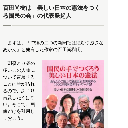
百田尚樹は「美しい日本の憲法をつく
る国民の会」の代表発起人
まずは、「沖縄の二つの新聞社は絶対つぶさな
あかん」と発言した作家の百田尚樹氏。
剽窃と欺瞞の
多いこの人物に
ついて言及する
ことは筆が汚れ
るので、あまり
言及したくはな
い。そこで、画
像だけを引用し
ておこう。