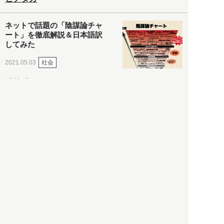
ネットで話題の「陰謀論チャ
ート」を徹底解説＆日本語訳
してみた
社会
2021.05.03
清義明
ロンドン再封鎖15週目。肥満
やペットに現れ出したニュー
ノーマル社会の歪み＜入江敦
彦の『足止め喰らい日記』
嫌々乍らReturns＞
社会
2021.05.02
入江敦彦
「ケーキの出前」に「高級ブ
ランドのサブスク」も――コ