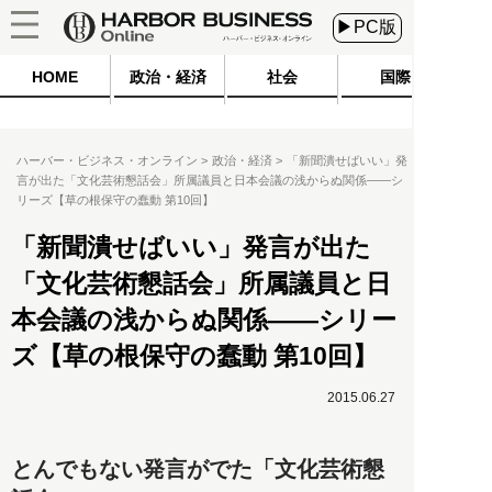
▶PC版
HOME
政治・経済
社会
国際
ハーバー・ビジネス・オンライン
政治・経済
「新聞潰せばいい」発
言が出た「文化芸術懇話会」所属議員と日本会議の浅からぬ関係――シ
リーズ【草の根保守の蠢動 第10回】
「新聞潰せばいい」発言が出た
「文化芸術懇話会」所属議員と日
本会議の浅からぬ関係――シリー
ズ【草の根保守の蠢動 第10回】
2015.06.27
とんでもない発言がでた「文化芸術懇