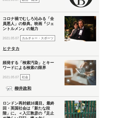
コロナ禍でむしろ沁みる「全
員悪人」の祭典。映画『ジェ
ントルメン』の魅力
カルチャー・スポーツ
2021.05.07
ヒナタカ
頻発する「検索汚染」とキー
ワードによる検索の限界
社会
2021.05.07
柳井政和
ロンドン再封鎖16週目。最終
回・英国社会は「新たな段
階」に。＜入江敦彦の『足止