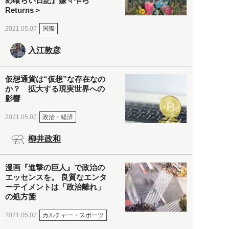
め喰らい日記』嫌々乍ら
Returns＞
国際
2021.05.07
入江敦彦
仮想通貨は“仮想”な存在なの
か？ 拡大する現実世界への
影響
政治・経済
2021.05.07
柳井政和
漫画『進撃の巨人』で政治の
エッセンスを。 良質なエンタ
ーテイメントは「政治離れ」
の処方箋
カルチャー・スポーツ
2021.05.07