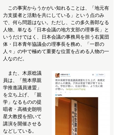
この事実からうかがい知れることは、「地元有
力支援者と活動を共にしている」という点のみ
で、何ら問題はない。ただし、この多久善郎なる
人物、単なる「日本会議の地方支部の理事長」と
いうだけではく、日本会議の事務局を担う右翼団
体・日本青年協議会の理事長を務め、「一群の
人々」の中で極めて重要な位置を占める人物の一
人なのだ。
また、木原稔議
員は、「熊本県親
学推進議員連盟」
を立ち上げ、「親
学」なるものの提
唱者・高橋史朗明
星大教授を招いて
講演を開催させる
などしている。