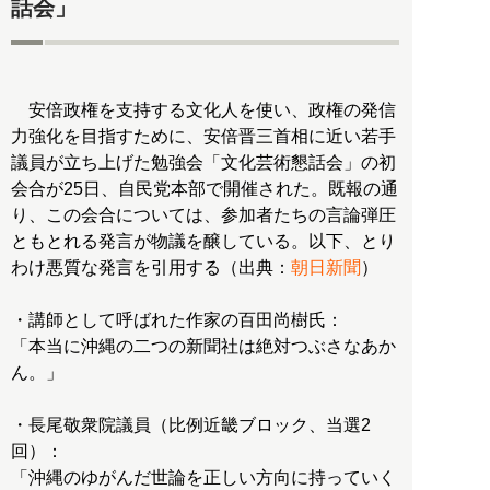
話会」
安倍政権を支持する文化人を使い、政権の発信
力強化を目指すために、安倍晋三首相に近い若手
議員が立ち上げた勉強会「文化芸術懇話会」の初
会合が25日、自民党本部で開催された。既報の通
り、この会合については、参加者たちの言論弾圧
ともとれる発言が物議を醸している。以下、とり
わけ悪質な発言を引用する（出典：
朝日新聞
）
・講師として呼ばれた作家の百田尚樹氏：
「本当に沖縄の二つの新聞社は絶対つぶさなあか
ん。」
・長尾敬衆院議員（比例近畿ブロック、当選2
回）：
「沖縄のゆがんだ世論を正しい方向に持っていく