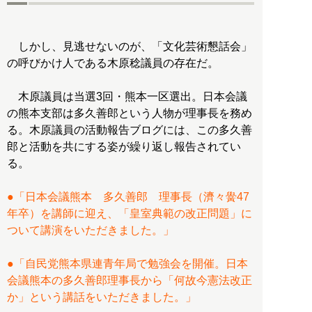
しかし、見逃せないのが、「文化芸術懇話会」
の呼びかけ人である木原稔議員の存在だ。
木原議員は当選3回・熊本一区選出。日本会議
の熊本支部は多久善郎という人物が理事長を務め
る。木原議員の活動報告ブログには、この多久善
郎と活動を共にする姿が繰り返し報告されてい
る。
●「日本会議熊本 多久善郎 理事長（濟々黌47
年卒）を講師に迎え、「皇室典範の改正問題」に
ついて講演をいただきました。」
●「自民党熊本県連青年局で勉強会を開催。日本
会議熊本の多久善郎理事長から「何故今憲法改正
か」という講話をいただきました。」