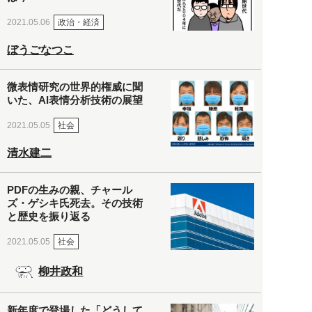
政治・経済
2021.05.06
ぼうごなつこ
微表情研究の世界的権威に聞
いた、AI表情分析技術の展望
社会
2021.05.05
清水建二
PDFの生みの親、チャール
ズ・ゲシキ氏死去。その技術
と歴史を振り返る
社会
2021.05.05
柳井政和
新年度で登場した「どうして