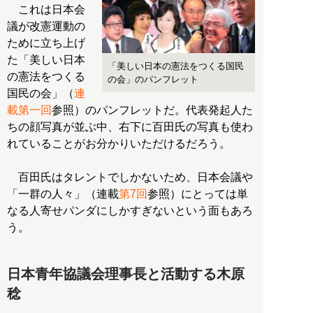
これは日本会
議が改憲運動の
ために立ち上げ
た「美しい日本
「美しい日本の憲法をつくる国民
の憲法をつくる
の会」のパンフレット
国民の会」（
連
載第一回
参照）のパンフレットだ。代表発起人た
ちの顔写真が並ぶ中、右下に百田氏の写真も使わ
れていることがお分かりいただけるだろう。
百田氏はタレントでしかないため、日本会議や
「一群の人々」（連載
第7回
参照）にとっては単
なる人寄せパンダにしかすぎないという面もあろ
う。
日本青年協議会理事長と活動する木原
稔