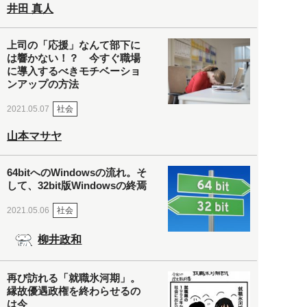
井田 真人
上司の「応援」なんて部下に
は響かない！？ 今すぐ職場
に導入するべきモチベーショ
ンアップの方法
社会
2021.05.07
山本マサヤ
64bitへのWindowsの流れ。そ
して、32bit版Windowsの終焉
社会
2021.05.06
柳井政和
再び訪れる「就職氷河期」。
縁故優遇政権を終わらせるの
は今