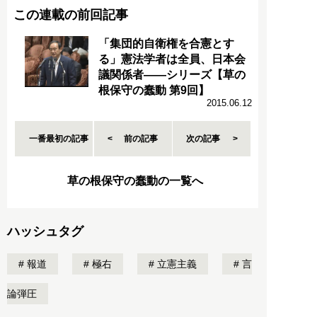
この連載の前回記事
「集団的自衛権を合憲とす
る」憲法学者は全員、日本会
議関係者――シリーズ【草の
根保守の蠢動 第9回】
2015.06.12
一番最初の記事
前の記事
次の記事
草の根保守の蠢動の一覧へ
ハッシュタグ
報道
極右
立憲主義
言
論弾圧