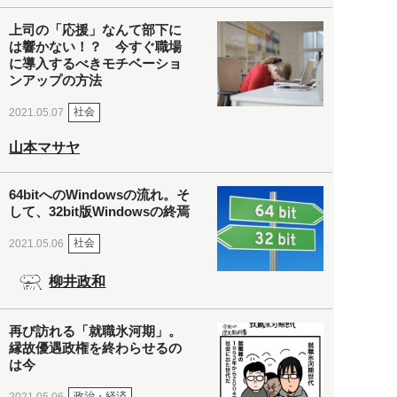
上司の「応援」なんて部下に
は響かない！？ 今すぐ職場
に導入するべきモチベーショ
ンアップの方法
社会
2021.05.07
山本マサヤ
64bitへのWindowsの流れ。そ
して、32bit版Windowsの終焉
社会
2021.05.06
柳井政和
再び訪れる「就職氷河期」。
縁故優遇政権を終わらせるの
は今
政治・経済
2021.05.06