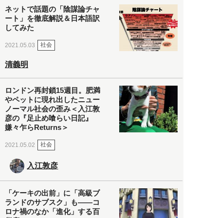
ネットで話題の「陰謀論チャ
ート」を徹底解説＆日本語訳
してみた
社会
2021.05.03
清義明
ロンドン再封鎖15週目。肥満
やペットに現れ出したニュー
ノーマル社会の歪み＜入江敦
彦の『足止め喰らい日記』
嫌々乍らReturns＞
社会
2021.05.02
入江敦彦
「ケーキの出前」に「高級ブ
ランドのサブスク」も――コ
ロナ禍のなか「進化」する百