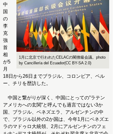
中
国
の
李
克
強
首
相
1月に北京で行われたCELACの閣僚級会議。photo
が5
by Cancillería del Ecuador(CC BY-SA 2.0)
月
18日から26日までブラジル、コロンビア、ペル
ー、チリを歴訪した。
中国と繋がりが深く、中国にとっての”ラテン
アメリカへの玄関”と呼んでも過言ではない3か
国、ブラジル、ベネズエラ、アルゼンチンの中
で、ブラジル以外の2か国は、今年1月にベネズエ
ラのマドゥロ大統領、2月にアルゼンチンのフェ
ルナンデス大統領が、それぞれ習主席と北京で会