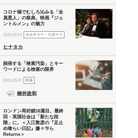
コロナ禍でむしろ沁みる「全
員悪人」の祭典。映画『ジェ
ントルメン』の魅力
カルチャー・スポーツ
2021.05.07
ヒナタカ
頻発する「検索汚染」とキー
ワードによる検索の限界
社会
2021.05.07
柳井政和
ロンドン再封鎖16週目。最終
回・英国社会は「新たな段
階」に。＜入江敦彦の『足止
め喰らい日記』嫌々乍ら
Returns＞