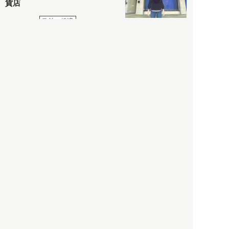
貨店
政治・経済
2021.05.02
都市商業研究所
「高度外国人材」という言葉
に潜む欺瞞と、日本が搾取し
依存する圧倒的多数の外国人
労働者の実像とは？
社会
2021.05.01
月刊日本
以前の記事をもっと見る