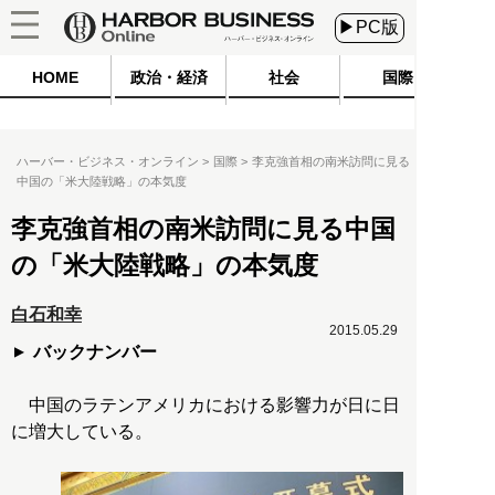
▶PC版
HOME
政治・経済
社会
国際
ハーバー・ビジネス・オンライン
国際
李克強首相の南米訪問に見る
中国の「米大陸戦略」の本気度
李克強首相の南米訪問に見る中国
の「米大陸戦略」の本気度
白石和幸
2015.05.29
バックナンバー
中国のラテンアメリカにおける影響力が日に日
に増大している。