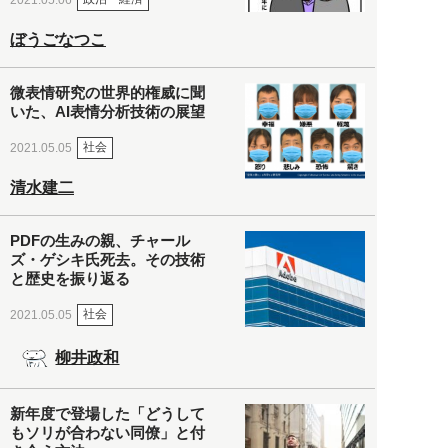
ぼうごなつこ
微表情研究の世界的権威に聞
いた、AI表情分析技術の展望
社会
2021.05.05
清水建二
PDFの生みの親、チャール
ズ・ゲシキ氏死去。その技術
と歴史を振り返る
社会
2021.05.05
柳井政和
新年度で登場した「どうして
もソリが合わない同僚」と付