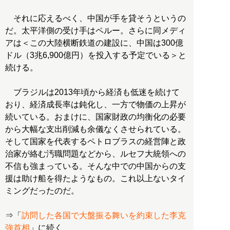
それに応えるべく、中国が手を貸そうというの
だ。太平洋側の受け手はペルー。さらに同メディ
アは＜この大陸横断鉄道の建設に、中国は300億
ドル（3兆6,900億円）を投入する予定でいる＞と
続ける。
ブラジルは2013年頃から経済も低迷を続けて
おり、経済成長率は鈍化し、一方で物価の上昇が
続いている。おまけに、国家財政の均衡化の必要
から大幅な支出削減も余儀なくさせられている。
そして国家を代表するペトロブラスの経営陣と政
治家が絡む汚職問題などから、ルセフ大統領への
不信も強まっている。そんな中での中国からの支
援は助け船を得たようなもの。これ以上ないタイ
ミングだったのだ。
⇒「
訪問した各国で大盤振る舞いを約束した李克
強首相
」に続く