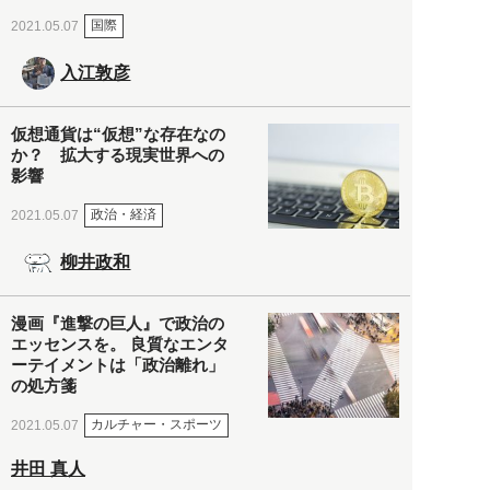
国際
2021.05.07
入江敦彦
仮想通貨は“仮想”な存在なの
か？ 拡大する現実世界への
影響
政治・経済
2021.05.07
柳井政和
漫画『進撃の巨人』で政治の
エッセンスを。 良質なエンタ
ーテイメントは「政治離れ」
の処方箋
カルチャー・スポーツ
2021.05.07
井田 真人