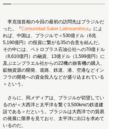
李克強首相の今回の最初の訪問先はブラジルだ
った。『
Comunidad Saker Latinoamérica
』によ
れば、中国は、ブラジルで＜530億ドル（6兆
5,190億円）の投資に繋がる35の合意を結んだ。
その中には、ペトロブラス石油公社への70億ドル
（8,610億円）の融資、13億ドル（1,599億円）に
及ぶエンブラエル社からの22機の旅客機の購入、
鉱物資源の開発、道路、鉄道、港、空港などイン
フラの開発への資金投入などが盛り込まれている
＞という。
さらに、同メディアは、ブラジルが切望してい
るのが＜大西洋と太平洋を繋ぐ3,500kmの鉄道建
設である＞だという。ブラジルは大西洋での貿易
の発展に限界を見ており、太平洋に出口を求めて
いるのだ。