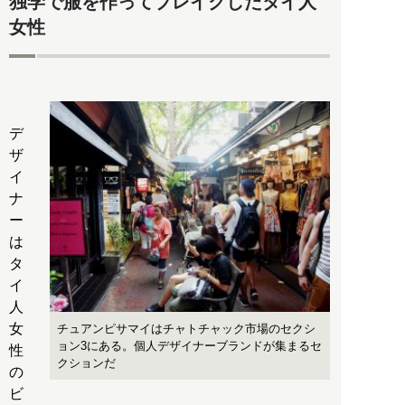
独学で服を作ってブレイクしたタイ人
女性
デ
ザ
イ
ナ
ー
は
タ
イ
人
女
チュアンピサマイはチャトチャック市場のセクシ
ョン3にある。個人デザイナーブランドが集まるセ
性
クションだ
の
ビ