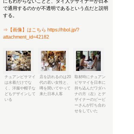
にもわからないことと、タイ人デザイナーが日本
で通用するのかが不透明であるという点だと説明
する。
⇒【画像】はこちら https://hbol.jp/?
attachment_id=42182
チュアンピサマイ
店を訪れるのは20
取材時にチュアン
は水着だけでな
代の若い女性と、
ピサマイを日本に
く、洋服や帽子な
噂を聞いてやって
持ち込んだワダハ
どもデザインして
来た日本人客
ナの方（左）とデ
いる
ザイナーのビービ
ーさんが打ち合わ
せをしていた