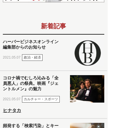
新着記事
ハーバービジネスオンライン
編集部からのお知らせ
政治・経済
2021.05.07
コロナ禍でむしろ沁みる「全
員悪人」の祭典。映画『ジェ
ントルメン』の魅力
カルチャー・スポーツ
2021.05.07
ヒナタカ
頻発する「検索汚染」とキー