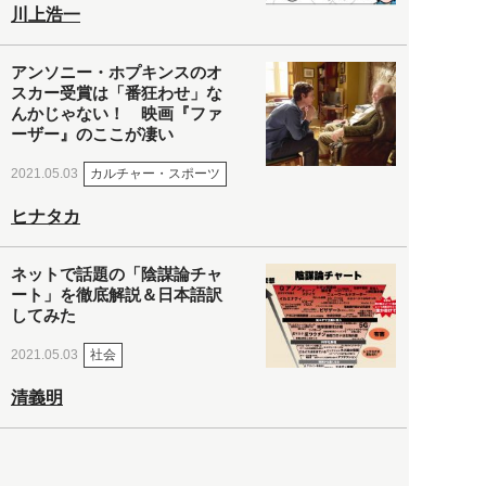
川上浩一
アンソニー・ホプキンスのオ
スカー受賞は「番狂わせ」な
んかじゃない！ 映画『ファ
ーザー』のここが凄い
カルチャー・スポーツ
2021.05.03
ヒナタカ
ネットで話題の「陰謀論チャ
ート」を徹底解説＆日本語訳
してみた
社会
2021.05.03
清義明
ロンドン再封鎖15週目。肥満
やペットに現れ出したニュー