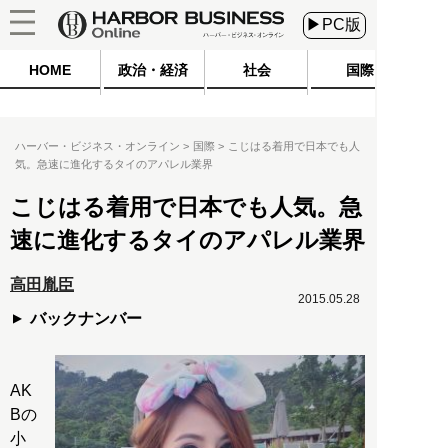
▶PC版
HOME
政治・経済
社会
国際
ハーバー・ビジネス・オンライン
国際
こじはる着用で日本でも人
気。急速に進化するタイのアパレル業界
こじはる着用で日本でも人気。急
速に進化するタイのアパレル業界
高田胤臣
2015.05.28
バックナンバー
AK
Bの
小