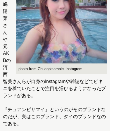
嶋
陽
菜
さ
ん
や
元
AK
Bの
河
photo from Chuanpisamai's Instagram
西
智美さんらが自身のInstagramや雑誌などでビキ
ニを着ていたことで注目を浴びるようになったブ
ランドがある。
『チュアンピサマイ』というのがそのブランドな
のだが、実はこのブランド、タイのブランドなの
である。