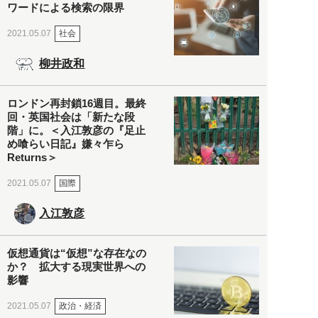
ワードによる検索の限界
社会
2021.05.07
柳井政和
ロンドン再封鎖16週目。最終
回・英国社会は「新たな段
階」に。＜入江敦彦の『足止
め喰らい日記』嫌々乍ら
Returns＞
国際
2021.05.07
入江敦彦
仮想通貨は“仮想”な存在なの
か？ 拡大する現実世界への
影響
政治・経済
2021.05.07