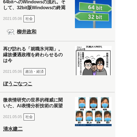
64bitへのWindowsの流れ。そ
して、32bit版Windowsの終焉
社会
2021.05.06
柳井政和
再び訪れる「就職氷河期」。
縁故優遇政権を終わらせるの
は今
政治・経済
2021.05.06
ぼうごなつこ
微表情研究の世界的権威に聞
いた、AI表情分析技術の展望
社会
2021.05.05
清水建二