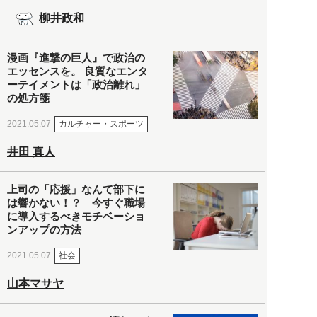
柳井政和
漫画『進撃の巨人』で政治の
エッセンスを。 良質なエンタ
ーテイメントは「政治離れ」
の処方箋
カルチャー・スポーツ
2021.05.07
井田 真人
上司の「応援」なんて部下に
は響かない！？ 今すぐ職場
に導入するべきモチベーショ
ンアップの方法
社会
2021.05.07
山本マサヤ