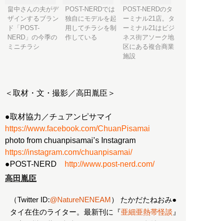
畠中さんの夫がデ
POST-NERDでは
POST-NERDのタ
ザインするブラン
独自にモデルを起
ーミナル21店。タ
ド「POST-
用してチラシを制
ーミナル21はビジ
NERD」の今季の
作している
ネス街アソーク地
ミニチラシ
区にある複合商業
施設
＜取材・文・撮影／高田胤臣＞
●取材協力／チュアンピサマイ
https://www.facebook.com/ChuanPisamai
photo from chuanpisamai’s Instagram
https://instagram.com/chuanpisamai/
●POST-NERD
http://www.post-nerd.com/
高田胤臣
（Twitter ID:
@NatureNENEAM
） たかだたねおみ●
タイ在住のライター。最新刊に『
亜細亜熱帯怪談
』