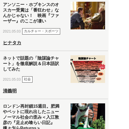
アンソニー・ホプキンスのオ
スカー受賞は「番狂わせ」な
んかじゃない！ 映画『ファ
ーザー』のここが凄い
カルチャー・スポーツ
2021.05.03
ヒナタカ
ネットで話題の「陰謀論チャ
ート」を徹底解説＆日本語訳
してみた
社会
2021.05.03
清義明
ロンドン再封鎖15週目。肥満
やペットに現れ出したニュー
ノーマル社会の歪み＜入江敦
彦の『足止め喰らい日記』
嫌々乍らReturns＞