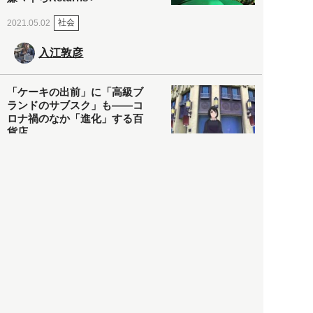
社会
2021.05.02
入江敦彦
「ケーキの出前」に「高級ブ
ランドのサブスク」も――コ
ロナ禍のなか「進化」する百
貨店
政治・経済
2021.05.02
都市商業研究所
「高度外国人材」という言葉
に潜む欺瞞と、日本が搾取し
依存する圧倒的多数の外国人
労働者の実像とは？
社会
2021.05.01