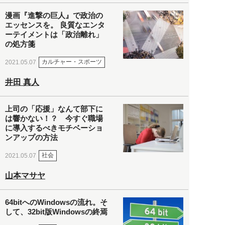
漫画『進撃の巨人』で政治の
エッセンスを。 良質なエンタ
ーテイメントは「政治離れ」
の処方箋
カルチャー・スポーツ
2021.05.07
井田 真人
上司の「応援」なんて部下に
は響かない！？ 今すぐ職場
に導入するべきモチベーショ
ンアップの方法
社会
2021.05.07
山本マサヤ
64bitへのWindowsの流れ。そ
して、32bit版Windowsの終焉