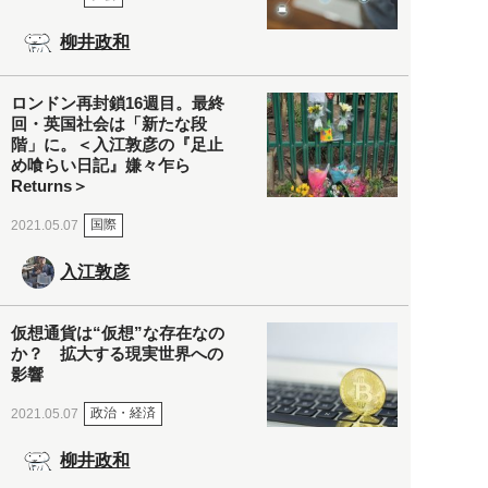
柳井政和
ロンドン再封鎖16週目。最終
回・英国社会は「新たな段
階」に。＜入江敦彦の『足止
め喰らい日記』嫌々乍ら
Returns＞
国際
2021.05.07
入江敦彦
仮想通貨は“仮想”な存在なの
か？ 拡大する現実世界への
影響
政治・経済
2021.05.07
柳井政和