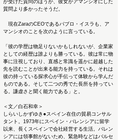
が受けた質問のほうが、彼女がアマンシオにした
質問より多かったそうだ。
現在ZaraのCEOであるパブロ・イスラも、ア
マンシオのことを次のように言っている。
「彼の学歴は物足りないかもしれないが、企業家
としての経歴は誰よりも勝っている。彼は常に物
事に注視しており、直感と常識を遥かに超越した
先を読むことが出来る能力を持っている。それは
彼の持っている探求心が手伝って体験から学んだ
ものである。そして二つの秀でた長所を持ってい
る。謙虚さと聞く能力である」と。
＜文／白石和幸＞
しらいしかずゆき●スペイン在住の貿易コンサル
タント。1973年にスペイン・バレンシアに留学
以来、長くスペインで会社経営する生活。バレン
シアには領事館がないため、緊急時などはバルセ