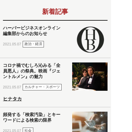
新着記事
ハーバービジネスオンライン
編集部からのお知らせ
政治・経済
2021.05.07
コロナ禍でむしろ沁みる「全
員悪人」の祭典。映画『ジェ
ントルメン』の魅力
カルチャー・スポーツ
2021.05.07
ヒナタカ
頻発する「検索汚染」とキー
ワードによる検索の限界
社会
2021.05.07