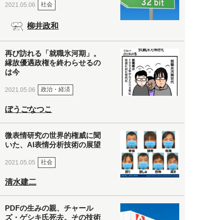
社会
2021.05.06
柳井政和
再び訪れる「就職氷河期」。
縁故優遇政権を終わらせるの
は今
政治・経済
2021.05.06
ぼうごなつこ
微表情研究の世界的権威に聞
いた、AI表情分析技術の展望
社会
2021.05.05
清水建二
PDFの生みの親、チャール
ズ・ゲシキ氏死去。その技術