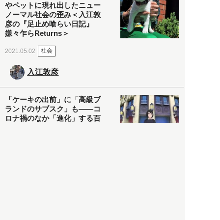
やペットに現れ出したニュー
ノーマル社会の歪み＜入江敦
彦の『足止め喰らい日記』
嫌々乍らReturns＞
社会
2021.05.02
入江敦彦
「ケーキの出前」に「高級ブ
ランドのサブスク」も――コ
ロナ禍のなか「進化」する百
貨店
政治・経済
2021.05.02
都市商業研究所
「高度外国人材」という言葉
に潜む欺瞞と、日本が搾取し
依存する圧倒的多数の外国人