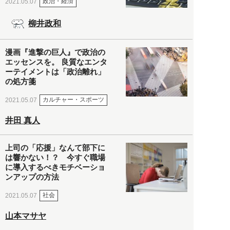
政治・経済
2021.05.07
柳井政和
漫画『進撃の巨人』で政治の
エッセンスを。 良質なエンタ
ーテイメントは「政治離れ」
の処方箋
カルチャー・スポーツ
2021.05.07
井田 真人
上司の「応援」なんて部下に
は響かない！？ 今すぐ職場
に導入するべきモチベーショ
ンアップの方法
社会
2021.05.07
山本マサヤ