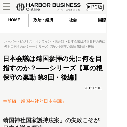
▶PC版
HOME
政治・経済
社会
国際
ハーバー・ビジネス・オンライン
未分類
日本会議は靖国参拝の先に
何を目指すのか？――シリーズ【草の根保守の蠢動 第8回・後編】
日本会議は靖国参拝の先に何を目
指すのか？――シリーズ【草の根
保守の蠢動 第8回・後編】
2015.05.01
⇒前編「靖国神社と日本会議」
靖国神社国家護持法案」の失敗こそが