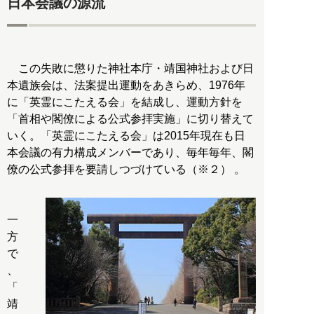
日本会議の源流
この失敗に懲りた神社本庁・靖国神社および日
本遺族会は、法案提出運動をあきらめ、1976年
に「英霊にこたえる会」を結成し、運動方針を
「首相や閣僚による公式参拝実施」に切り替えて
いく。「英霊にこたえる会」は2015年現在も日
本会議の有力構成メンバーであり、毎年毎年、閣
僚の公式参拝を要請しつづけている（※２） 。
一
方
で
、
「
靖