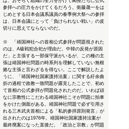
は、おそらく組織の全力をかけて閣僚たちに公式
参拝への圧力をかけてくるだろう。衛藤晟一をは
じめとする日本会議系議員の春季例大祭への参拝
は、日本会議にとって「負けられない戦い」の皮
切りに思えてならないのだ。
※ 「靖国神社への首相公式参拝が問題視された
のは、A級戦犯合祀が理由だ。中韓の反発が原因
だ」と主張する一部保守派がいるが、この種の主
張は靖国神社問題の時系列を理解していない無根
拠な主張と言わざるを得ない。ここで解説したよ
うに、「靖国神社国家護持法案」に関する紆余曲
折の過程で政教一致問題が露見したことで、初め
て首相の公式参拝が問題化されたのだ。いわば頑
なに宗教性にこだわる靖国神社こそが問題に拍車
をかけた側面がある。靖国神社問題で必ず引用さ
れる三木武夫首相による「私的参拝原則発言」が
出されたのは1976年。靖国神社国家護持法案が
最終廃案になった直後だ。「政治と宗教」が問題