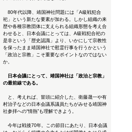
80年代以降、靖国神社問題には「A級戦犯合
祀」という新たな要素が加わる。しかし組織の来
歴や各種宗教団体に支えられる組織形態を考え合
わせると、日本会議にとっては、A級戦犯合祀の
是非という「歴史認識」より、いかにして宗教性
を保ったまま靖国神社で慰霊行事を行うかという
「政治と宗教」こそ重要なポイントなのではない
か。
日本会議にとって、靖国神社は「政治と宗教」
の最前線である。
と、考えれば、冒頭に紹介した、衛藤晟一や有
村治子などの日本会議系議員たちがみせる靖国神
社参拝への“情熱”も理解できよう。
今年は戦後70年。この節目にあたり、日本会議