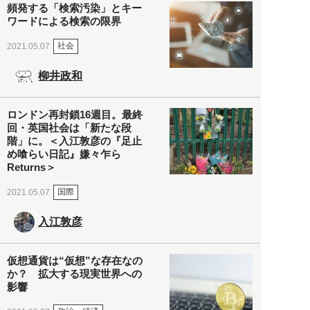
頻発する「検索汚染」とキー
ワードによる検索の限界
社会
2021.05.07
柳井政和
ロンドン再封鎖16週目。最終
回・英国社会は「新たな段
階」に。＜入江敦彦の『足止
め喰らい日記』嫌々乍ら
Returns＞
国際
2021.05.07
入江敦彦
仮想通貨は“仮想”な存在なの
か？ 拡大する現実世界への
影響