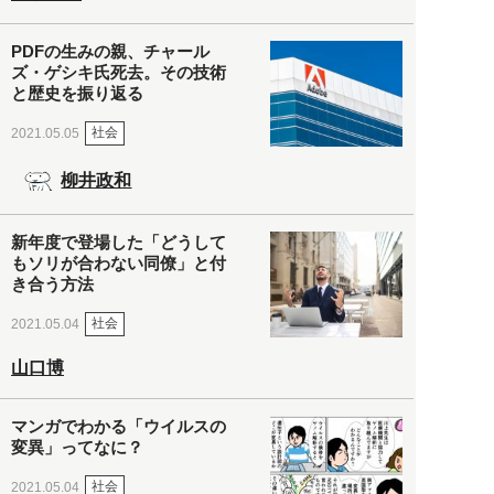
PDFの生みの親、チャール
ズ・ゲシキ氏死去。その技術
と歴史を振り返る
社会
2021.05.05
柳井政和
新年度で登場した「どうして
もソリが合わない同僚」と付
き合う方法
社会
2021.05.04
山口博
マンガでわかる「ウイルスの
変異」ってなに？
社会
2021.05.04