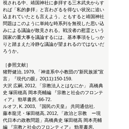
視される中、靖国神社に参拝する三木武夫からす
れば「私的参拝」と言わざるを得ない状況に追い
込まれていたとも言えよう。ともすると靖国神社
問題はこのように単純な時系列を無視した思い込
みによる議論が散見される。戦没者の慰霊という
国家の重大事を議論するには、基本事項をしっか
りと踏まえた冷静な議論が望まれるのではないだ
ろうか。
［参照文献］
猪野健治, 1979, 「神道系中小教団の”新民族派”宣
言」『現代の眼』20(11):150-159.
大沢 広嗣, 2012, 「宗教法人とはなにか」 高橋典
史 塚田穂高 岡本亮輔編 『宗教と社会のフロンテ
ィア』 勁草書房, 66-72.
ルオフ, K. 2003, 『国民の天皇』 共同通信社.
藤本龍児・塚田穂高, 2012, 「政治と宗教 ー現
代日本の政教問題」高橋典史 塚田穂高 岡本亮輔
編 『宗教と社会のフロンティア』 勁草書房,