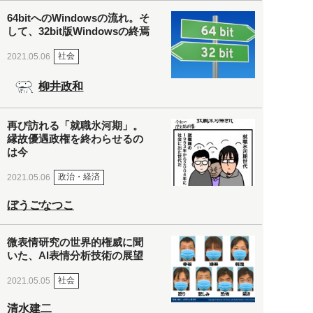
64bitへのWindowsの流れ。そ
して、32bit版Windowsの終焉
社会
2021.05.06
柳井政和
再び訪れる「就職氷河期」。
縁故優遇政権を終わらせるの
は今
政治・経済
2021.05.06
ぼうごなつこ
微表情研究の世界的権威に聞
いた、AI表情分析技術の展望
社会
2021.05.05
清水建二