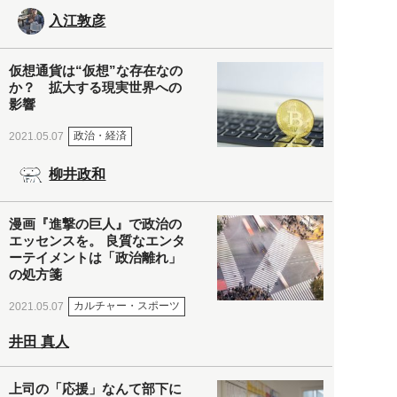
入江敦彦
仮想通貨は“仮想”な存在なの
か？ 拡大する現実世界への
影響
政治・経済
2021.05.07
柳井政和
漫画『進撃の巨人』で政治の
エッセンスを。 良質なエンタ
ーテイメントは「政治離れ」
の処方箋
カルチャー・スポーツ
2021.05.07
井田 真人
上司の「応援」なんて部下に