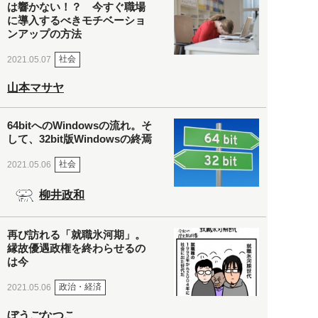
は響かない！？ 今すぐ職場
に導入するべきモチベーショ
ンアップの方法
社会
2021.05.07
山本マサヤ
64bitへのWindowsの流れ。そ
して、32bit版Windowsの終焉
社会
2021.05.06
柳井政和
再び訪れる「就職氷河期」。
縁故優遇政権を終わらせるの
は今
政治・経済
2021.05.06
ぼうごなつこ