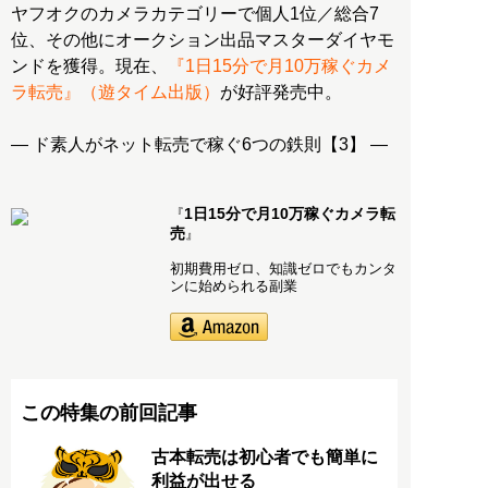
ヤフオクのカメラカテゴリーで個人1位／総合7
位、その他にオークション出品マスターダイヤモ
ンドを獲得。現在、
『1日15分で月10万稼ぐカメ
ラ転売』（遊タイム出版）
が好評発売中。
― ド素人がネット転売で稼ぐ6つの鉄則【3】 ―
1日15分で月10万稼ぐカメラ転
『
売
』
初期費用ゼロ、知識ゼロでもカンタ
ンに始められる副業
この特集の前回記事
古本転売は初心者でも簡単に
利益が出せる