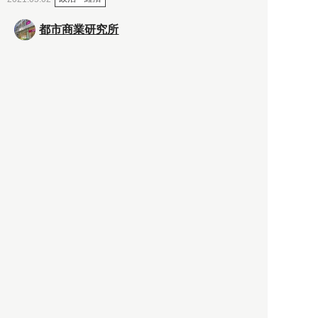
都市商業研究所
「高度外国人材」という言葉
に潜む欺瞞と、日本が搾取し
依存する圧倒的多数の外国人
労働者の実像とは？
社会
2021.05.01
月刊日本
以前の記事をもっと見る