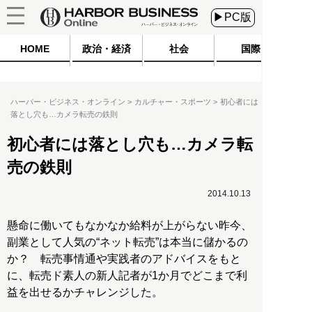
▶PC版
HOME
政治・経済
社会
国際
ハーバー・ビジネス・オンライン
カルチャー・スポーツ
初心者には
落とし穴も…カメラ転売の鉄則
初心者には落とし穴も…カメラ転
売の鉄則
2014.10.13
懸命に働いてもなかなか給料が上がらない昨今、
副業として人気の“ネット転売”は本当に儲かるの
か？ 転売事情通や実践者のアドバイスをもと
に、転売ド素人の新人記者が1か月でどこまで利
益を出せるかチャレンジした。