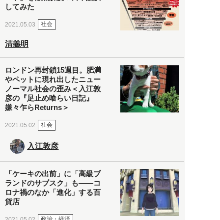
してみた
社会
2021.05.03
清義明
ロンドン再封鎖15週目。肥満
やペットに現れ出したニュー
ノーマル社会の歪み＜入江敦
彦の『足止め喰らい日記』
嫌々乍らReturns＞
社会
2021.05.02
入江敦彦
「ケーキの出前」に「高級ブ
ランドのサブスク」も――コ
ロナ禍のなか「進化」する百
貨店
政治・経済
2021.05.02