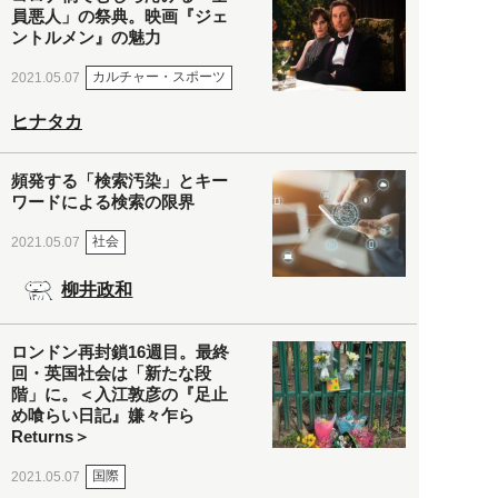
員悪人」の祭典。映画『ジェ
ントルメン』の魅力
カルチャー・スポーツ
2021.05.07
ヒナタカ
頻発する「検索汚染」とキー
ワードによる検索の限界
社会
2021.05.07
柳井政和
ロンドン再封鎖16週目。最終
回・英国社会は「新たな段
階」に。＜入江敦彦の『足止
め喰らい日記』嫌々乍ら
Returns＞
国際
2021.05.07