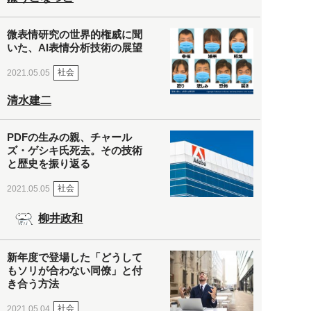
微表情研究の世界的権威に聞
いた、AI表情分析技術の展望
社会
2021.05.05
清水建二
PDFの生みの親、チャール
ズ・ゲシキ氏死去。その技術
と歴史を振り返る
社会
2021.05.05
柳井政和
新年度で登場した「どうして
もソリが合わない同僚」と付
き合う方法
社会
2021.05.04