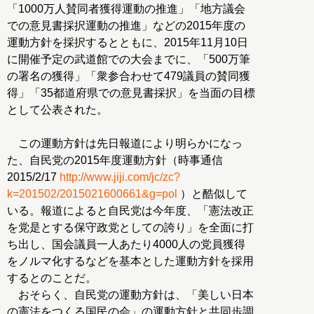
「1000万人賛同者獲得運動の推進」「地方議会
での意見書採択運動の推進」などの2015年度の
運動方針を採択するとともに、2015年11月10日
に開催予定の武道館での大会までに、「500万筆
の署名の獲得」「衆参合わせて479議員の賛同獲
得」「35都道府県での意見書採択」を当面の目標
として公表された。
この運動方針は先日報道により明らかになっ
た、自民党の2015年度運動方針（時事通信
2015/2/17
http://www.jiji.com/jc/zc?
k=201502/2015021600661&g=pol
）と酷似して
いる。報道によると自民党は今年度、「憲法改正
を党是とする保守政党としての誇り」を全面に打
ち出し、国会議員一人あたり4000人の党員獲得
をノルマ化するなどを基本とした運動方針を採用
するとのことだ。
おそらく、自民党の運動方針は、「美しい日本
の憲法をつくる国民の会」の運動方針と共同歩調