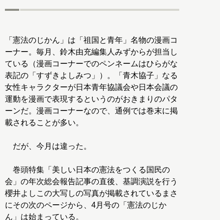
「憲法のじかん」は「祖国と青年」名物の漫画コ
ーナー。毎月、鈴木由充編集人みずからが担当し
ている（漫画コーナーでのペンネームはひらがな
表記の「すずきよしみつ」）。「青木協子」なる
女性キャラクターが日本青年協議会や日本会議の
運動を漫画で表現するというのがおきまりのパタ
ーンだ。漫画コーナーなので、通例では巻末に掲
載されることが多い。
だが、今月は違った。
巻頭特集「美しい日本の憲法をつくる国民の
会」の年次総会報告記事の直後、基調演説を行う
櫻井よしこの大写しの写真が掲載されているまさ
にその次のページから、4月号の「憲法のじか
ん」は始まっている。