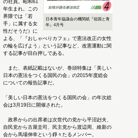
の社員。昭和61
年生まれ。この
界隈では「若
日本青年協議会の機関紙『祖国と青
手」に属する女
年』4月号
性だそうだ）に
よる、「『おしゃべりカフェ』で憲法改正の女性
の輪を広げよう」という記事など、改憲運動に関
する記事が目白押しである。
また、表紙記載はないが、巻頭特集は「美しい
日本の憲法をつくる国民の会」の2015年度総会
についての報告記事だ。
「美しい日本の憲法をつくる国民の会」の年次総
会は3月19日に開催された。
政界からの出席者は次世代の党から平沼赳夫、
自民党から古屋圭司、民主党から渡辺周、維新の
会から馬場伸幸という錚々たるメンバー。